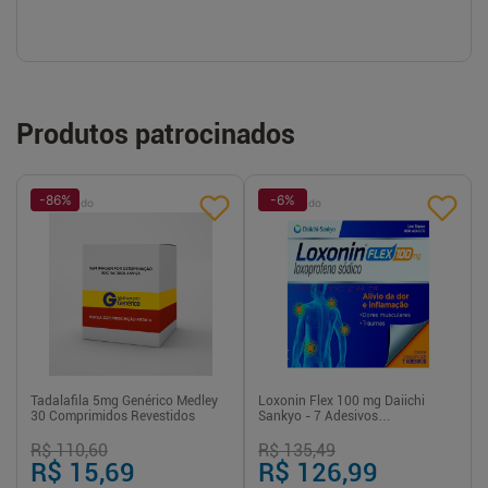
Produtos patrocinados
-
86
%
-
6
%
Patrocinado
Patrocinado
Tadalafila 5mg Genérico Medley
Loxonin Flex 100 mg Daiichi
30 Comprimidos Revestidos
Sankyo - 7 Adesivos
Transdérmicos
R$ 110,60
R$ 135,49
R$ 15,69
R$ 126,99