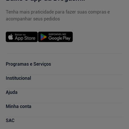
Tenha mais praticidade para fazer suas compras e
acompanhar seus pedidos
Programas e Serviços
Cupons de Desconto
Institucional
Serviços Farmacêuticos
Consultas Médicas
Blog Drogasmil
Ajuda
Sou + Saúde
Nossas Lojas
Drogasmil Plus
Marcas Parceiras
Dúvidas Frequentes
Minha conta
Farmácia Popular
Trabalhe Conosco
Cancelamento de Compras
Descontos de laboratórios
Quem Somos
Condições de Pagamento
Minha conta
SAC
Relação com Investidores
Prazos de Entrega
Meus pedidos