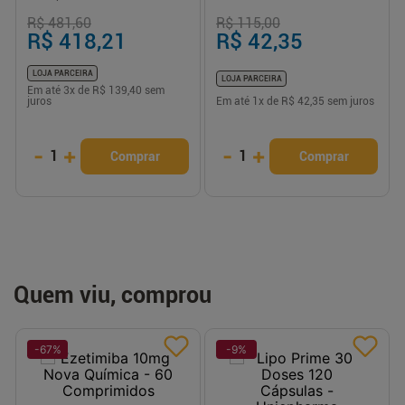
R$ 481,60
R$ 115,00
R$ 418,21
R$ 42,35
LOJA PARCEIRA
LOJA PARCEIRA
Em até
3
x de
R$ 139,40
sem
juros
Em até
1
x de
R$ 42,35
sem juros
-
+
-
+
1
1
Comprar
Comprar
Quem viu, comprou
-
67
%
-
9
%