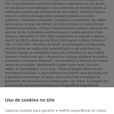
site, como promoções e ofertas de remédios e medicamentos, não devem
ser usadas para automedicação e não substituem, em hipótese alguma, a
medicação prescrita pelo profissional da área médica. Somente o médico
está em condições de diagnosticar qualquer problema de saúde e
prescrever o tratamento adequado. Os preços e as promoções são válidos
apenas para compras via internet. | As fotos contidas em nosso site são
meramente ilustrativas. | *Preços e disponibilidade sujeitos a alterações no
decorrer do dia. Antibióticos e antimicrobianos vendas apenas em lojas
físicas ou Televendas 21 2472-3000, atendimento de segunda à sábado
das 07 às 23h00 e domingos de 08 às 22h00, exceto feriados. Portaria nº
344 - 01/02/1999 - Ministério da Saúde. *As informações contidas neste
site não devem ser usadas para automedicação e não substituem, em
hipótese alguma, as orientações dadas pelo profissional da área médica.
Somente o médico está apto a diagnosticar qualquer problema de saúde e
prescrever o tratamento adequado. *Ao persistirem os sintomas um médico
deverá ser consultado. Medicamentos podem trazer riscos. Procure o
médico e o farmacêutico. Leia a bula. *Todas as imagens deste site são
meramente ilustrativas. A disponibilidade de produtos varia de acordo com
a quantidade em estoque. Os preços, promoções, frete e condições de
pagamento são exclusivos para compras pela Loja Virtual. As imagens dos
produtos são meramente ilustrativas e a Drogasmil se resguarda por
quaisquer eventuais erros de informações.
Uso de cookies no site
Usamos cookies para garantir a melhor experiência no nosso