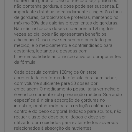
contenham gordura. Caso a refeição seja pulada ou
não contenha gordura, a dose pode ser suspensa. É
importante distribuir adequadamente a ingestão diária
de gorduras, carboidratos e proteínas, mantendo no
máximo 30% das calorias provenientes de gorduras.
Não são indicadas doses superiores a 120mg três
vezes ao dia, pois não apresentam benefícios
adicionais. O uso deve ser sempre orientado por
médico, e o medicamento é contraindicado para
gestantes, lactantes e pessoas com
hipersensibilidade ao princípio ativo ou componentes
da fórmula.
Cada cápsula contém 120mg de Orlistate,
apresentada em forma de cápsula dura sem sabor,
com volume suficiente para 30 doses por
embalagem. O medicamento possui tarja vermelha e
é vendido somente sob prescrição médica. Sua ação
específica é inibir a absorção de gorduras no
intestino, contribuindo para a redução calórica e
controle do peso corporal. Indicado para adultos, não
requer ajuste de dose para idosos e deve ser
utilizado com cuidados para evitar efeitos adversos
relacionados à absorção de nutrientes.