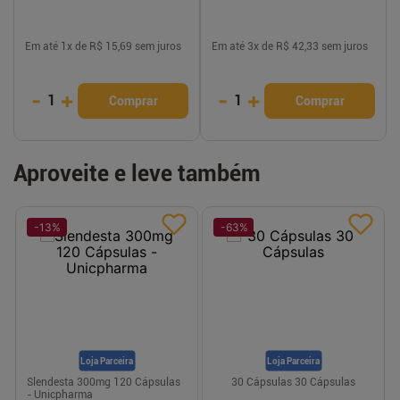
Em até
1
x de
R$ 15,69
sem juros
Em até
3
x de
R$ 42,33
sem juros
-
+
-
+
1
1
Comprar
Comprar
Aproveite e leve também
-
13
%
-
63
%
Loja Parceira
Loja Parceira
Slendesta 300mg 120 Cápsulas
30 Cápsulas 30 Cápsulas
- Unicpharma