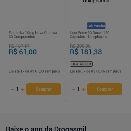
Loja Parceira
Ezetimiba 10mg Nova Química -
Lipo Prime 30 Doses 120
60 Comprimidos
Cápsulas - Unicpharma
R$ 187,57
R$ 200,00
R$ 61,00
R$ 181,38
LOJA PARCEIRA
Em até
1
x de
R$ 61,00
sem juros
Em até
3
x de
R$ 60,46
sem juros
-
+
-
+
1
1
Comprar
Comprar
Baixe o app da Drogasmil