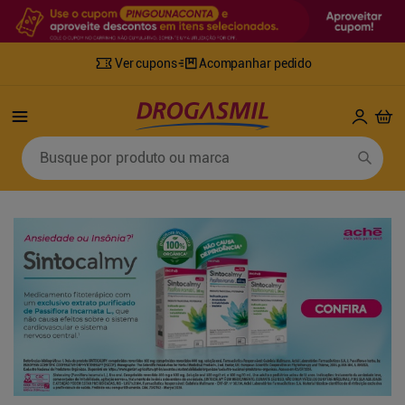
Ver cupons
Acompanhar pedido
Termos mais buscados
Busque por produto ou marca
1
º
fralda
6
º
desodorante
2
º
lenco umedecido
7
º
sabonete líquido
3
º
retinol
8
º
tylenol
4
º
mounjaro
9
º
fralda xg
5
º
fralda geriatrica
10
º
shampoo