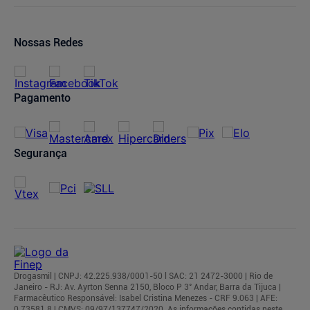
Política de Privacidade
Trocas e Devoluções
Oferta de Imóveis
Dermaclub
Compra Recorrente
Nossas Redes
Regulamentos
Pagamento
Segurança
Drogasmil | CNPJ: 42.225.938/0001-50 l SAC: 21 2472-3000 | Rio de
Janeiro - RJ: Av. Ayrton Senna 2150, Bloco P 3° Andar, Barra da Tijuca |
Farmacêutico Responsável: Isabel Cristina Menezes - CRF 9.063 | AFE:
0.73581.8 | CMVS: 09/97/137747/2020. As informações contidas neste