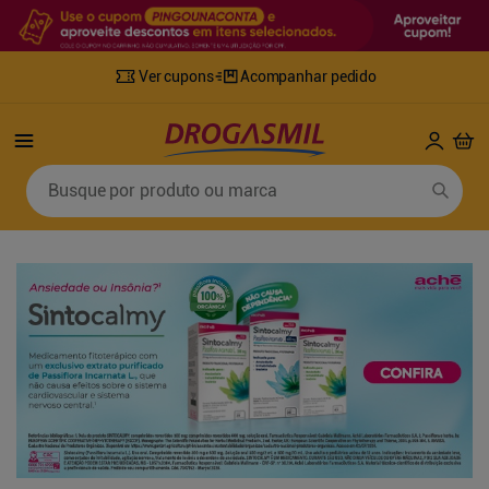
Ver cupons
Acompanhar pedido
Termos mais buscados
Busque por produto ou marca
1
º
fralda
6
º
desodorante
2
º
lenco umedecido
7
º
sabonete líquido
3
º
retinol
8
º
tylenol
4
º
mounjaro
9
º
fralda xg
5
º
fralda geriatrica
10
º
shampoo