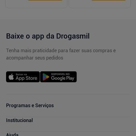
Baixe o app da Drogasmil
Tenha mais praticidade para fazer suas compras e
acompanhar seus pedidos
Programas e Serviços
Cupons de Desconto
Institucional
Serviços Farmacêuticos
Consultas Médicas
Blog Drogasmil
Ajuda