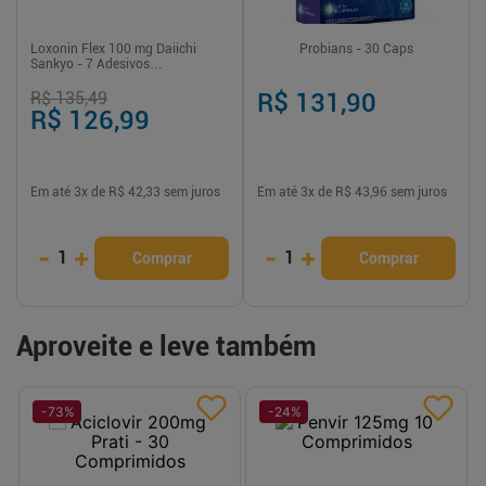
Loxonin Flex 100 mg Daiichi
Probians - 30 Caps
Sankyo - 7 Adesivos
Transdérmicos
R$ 135,49
R$ 131,90
R$ 126,99
Em até
3
x de
R$ 42,33
sem juros
Em até
3
x de
R$ 43,96
sem juros
-
+
-
+
1
1
Comprar
Comprar
Aproveite e leve também
-
73
%
-
24
%