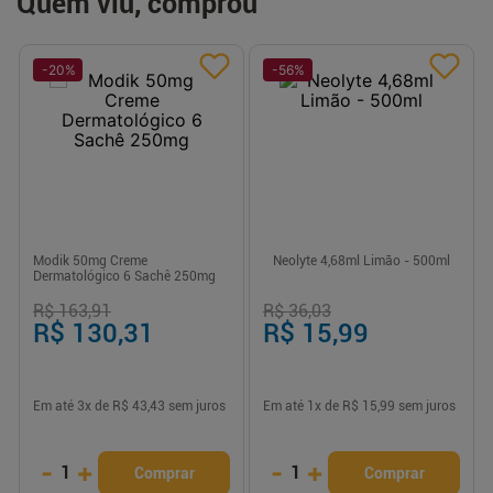
Quem viu, comprou
-
20
%
-
56
%
Modik 50mg Creme
Neolyte 4,68ml Limão - 500ml
Dermatológico 6 Sachê 250mg
R$ 163,91
R$ 36,03
R$ 130,31
R$ 15,99
Em até
3
x de
R$ 43,43
sem juros
Em até
1
x de
R$ 15,99
sem juros
-
+
-
+
1
1
Comprar
Comprar