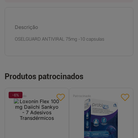
Descrição
OSELGUARD ANTIVIRAL 75mg -10 capsulas
Produtos patrocinados
-
6
%
Patrocinado
Patrocinado