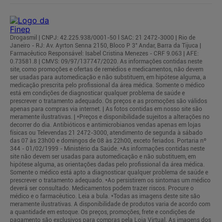
Drogasmil | CNPJ: 42.225.938/0001-50 l SAC: 21 2472-3000 | Rio de
Janeiro - RJ: Av. Ayrton Senna 2150, Bloco P 3° Andar, Barra da Tijuca |
Farmacêutico Responsável: Isabel Cristina Menezes - CRF 9.063 | AFE:
0.73581.8 | CMVS: 09/97/137747/2020. As informações contidas neste
site, como promoções e ofertas de remédios e medicamentos, não devem
ser usadas para automedicação e não substituem, em hipótese alguma, a
medicação prescrita pelo profissional da área médica. Somente o médico
está em condições de diagnosticar qualquer problema de saúde e
prescrever o tratamento adequado. Os preços e as promoções são válidos
apenas para compras via internet. | As fotos contidas em nosso site são
meramente ilustrativas. | *Preços e disponibilidade sujeitos a alterações no
decorrer do dia. Antibióticos e antimicrobianos vendas apenas em lojas
físicas ou Televendas 21 2472-3000, atendimento de segunda à sábado
das 07 às 23h00 e domingos de 08 às 22h00, exceto feriados. Portaria nº
344 - 01/02/1999 - Ministério da Saúde. *As informações contidas neste
site não devem ser usadas para automedicação e não substituem, em
hipótese alguma, as orientações dadas pelo profissional da área médica.
Somente o médico está apto a diagnosticar qualquer problema de saúde e
prescrever o tratamento adequado. *Ao persistirem os sintomas um médico
deverá ser consultado. Medicamentos podem trazer riscos. Procure o
médico e o farmacêutico. Leia a bula. *Todas as imagens deste site são
meramente ilustrativas. A disponibilidade de produtos varia de acordo com
a quantidade em estoque. Os preços, promoções, frete e condições de
pagamento são exclusivos para compras pela Loja Virtual. As imagens dos