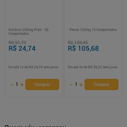
Aciclovir 200mg Prati - 30
Penvir 125mg 10 Comprimidos
Comprimidos
R$ 91,70
R$ 139,45
R$ 24,74
R$ 105,68
Em até
1
x de
R$ 24,74
sem juros
Em até
3
x de
R$ 35,22
sem juros
-
+
-
+
1
1
Comprar
Comprar