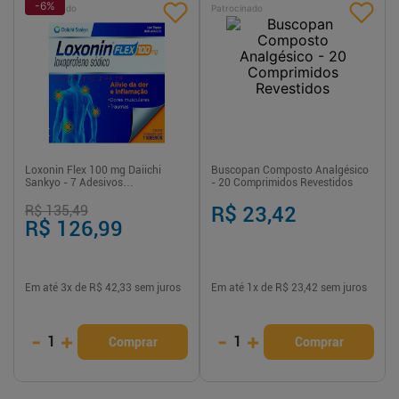
-
6
%
Patrocinado
Patrocinado
Loxonin Flex 100 mg Daiichi
Buscopan Composto Analgésico
Sankyo - 7 Adesivos
- 20 Comprimidos Revestidos
Transdérmicos
R$ 135,49
R$ 23,42
R$ 126,99
Em até
3
x de
R$ 42,33
sem juros
Em até
1
x de
R$ 23,42
sem juros
-
+
-
+
1
1
Comprar
Comprar