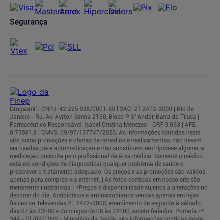
Segurança
Drogasmil | CNPJ: 42.225.938/0001-50 l SAC: 21 2472-3000 | Rio de
Janeiro - RJ: Av. Ayrton Senna 2150, Bloco P 3° Andar, Barra da Tijuca |
Farmacêutico Responsável: Isabel Cristina Menezes - CRF 9.063 | AFE:
0.73581.8 | CMVS: 09/97/137747/2020. As informações contidas neste
site, como promoções e ofertas de remédios e medicamentos, não devem
ser usadas para automedicação e não substituem, em hipótese alguma, a
medicação prescrita pelo profissional da área médica. Somente o médico
está em condições de diagnosticar qualquer problema de saúde e
prescrever o tratamento adequado. Os preços e as promoções são válidos
apenas para compras via internet. | As fotos contidas em nosso site são
meramente ilustrativas. | *Preços e disponibilidade sujeitos a alterações no
decorrer do dia. Antibióticos e antimicrobianos vendas apenas em lojas
físicas ou Televendas 21 2472-3000, atendimento de segunda à sábado
das 07 às 23h00 e domingos de 08 às 22h00, exceto feriados. Portaria nº
344 - 01/02/1999 - Ministério da Saúde. *As informações contidas neste