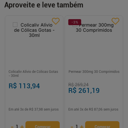
Aproveite e leve também
-
3
%
Colicaliv Alívio de Cólicas Gotas
Permear 300mg 30 Comprimidos
- 30ml
R$ 113,94
R$ 269,24
R$ 261,19
Em até
3
x de
R$ 37,98
sem juros
Em até
3
x de
R$ 87,06
sem juros
-
+
-
+
1
1
Comprar
Comprar