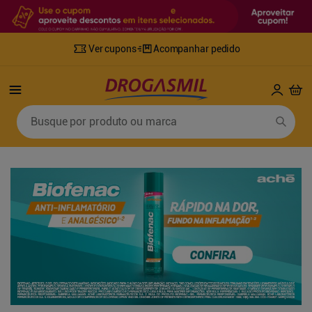
Ver cupons
Acompanhar pedido
Termos mais buscados
Busque por produto ou marca
1
º
fralda
6
º
desodorante
2
º
lenco umedecido
7
º
sabonete líquido
3
º
retinol
8
º
tylenol
4
º
fralda geriatrica
9
º
fralda xg
5
º
mounjaro
10
º
shampoo