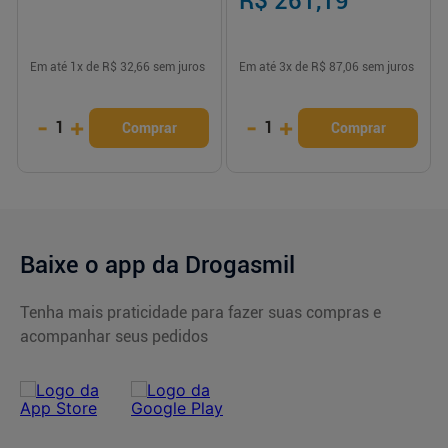
R$ 261,19
Em até
1
x de
R$ 32,66
sem juros
Em até
3
x de
R$ 87,06
sem juros
-
+
-
+
1
1
Comprar
Comprar
Baixe o app da Drogasmil
Tenha mais praticidade para fazer suas compras e
acompanhar seus pedidos