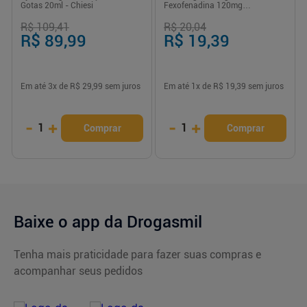
Gotas 20ml - Chiesi
Fexofenadina 120mg
Comprimido 2 Unidades
R$ 109,41
R$ 20,04
R$ 89,99
R$ 19,39
Em até
3
x de
R$ 29,99
sem juros
Em até
1
x de
R$ 19,39
sem juros
-
+
-
+
1
1
Comprar
Comprar
Baixe o app da Drogasmil
Tenha mais praticidade para fazer suas compras e
acompanhar seus pedidos