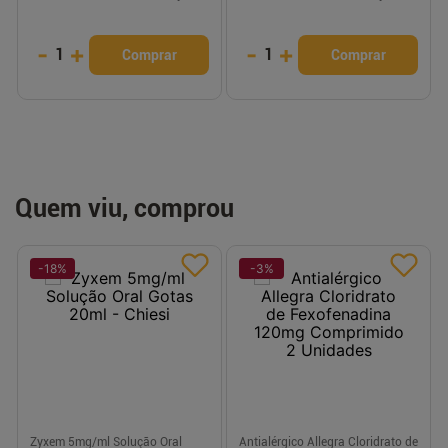
-
+
-
+
1
1
Comprar
Comprar
Quem viu, comprou
-
18
%
-
3
%
Zyxem 5mg/ml Solução Oral
Antialérgico Allegra Cloridrato de