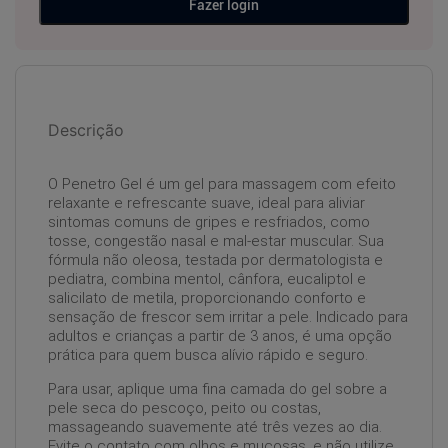
Fazer login
Descrição
O Penetro Gel é um gel para massagem com efeito
relaxante e refrescante suave, ideal para aliviar
sintomas comuns de gripes e resfriados, como
tosse, congestão nasal e mal-estar muscular. Sua
fórmula não oleosa, testada por dermatologista e
pediatra, combina mentol, cânfora, eucaliptol e
salicilato de metila, proporcionando conforto e
sensação de frescor sem irritar a pele. Indicado para
adultos e crianças a partir de 3 anos, é uma opção
prática para quem busca alívio rápido e seguro.
Para usar, aplique uma fina camada do gel sobre a
pele seca do pescoço, peito ou costas,
massageando suavemente até três vezes ao dia.
Evite o contato com olhos e mucosas, e não utilize