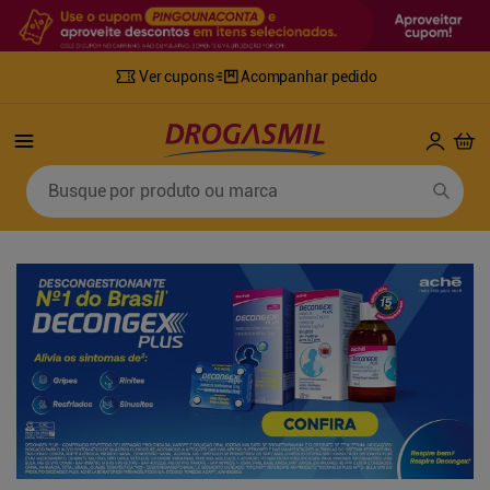
Ver cupons
Acompanhar pedido
Termos mais buscados
Busque por produto ou marca
1
º
fralda
6
º
desodorante
2
º
lenco umedecido
7
º
sabonete líquido
3
º
retinol
8
º
tylenol
4
º
fralda geriatrica
9
º
fralda xg
5
º
mounjaro
10
º
shampoo