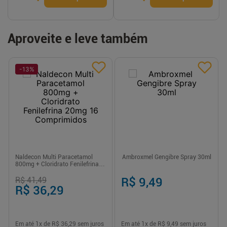
Aproveite e leve também
-
13
%
Naldecon Multi Paracetamol
Ambroxmel Gengibre Spray 30ml
800mg + Cloridrato Fenilefrina
20mg 16 Comprimidos
R$ 41,49
R$ 9,49
R$ 36,29
Em até
1
x de
R$ 36,29
sem juros
Em até
1
x de
R$ 9,49
sem juros