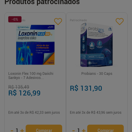
Produtos patrocinados
-
6
%
Patrocinado
Patrocinado
Loxonin Flex 100 mg Daiichi
Probians - 30 Caps
Sankyo - 7 Adesivos
Transdérmicos
R$ 135,49
R$ 131,90
R$ 126,99
Em até
3
x de
R$ 42,33
sem juros
Em até
3
x de
R$ 43,96
sem juros
-
+
-
+
1
1
Comprar
Comprar