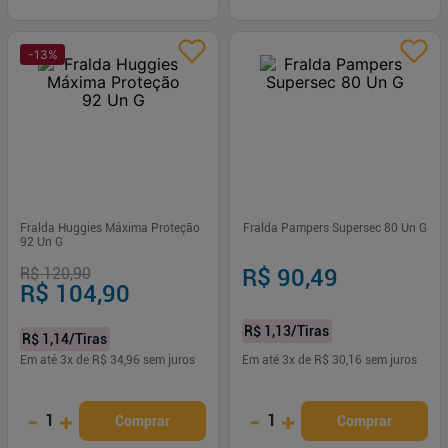
-
13
%
Fralda Huggies Máxima Proteção
Fralda Pampers Supersec 80 Un G
92 Un G
R$ 120,90
R$ 90,49
R$ 104,90
R$ 1,13
/Tiras
R$ 1,14
/Tiras
Em até
3
x de
R$ 34,96
sem juros
Em até
3
x de
R$ 30,16
sem juros
-
+
-
+
1
1
Comprar
Comprar