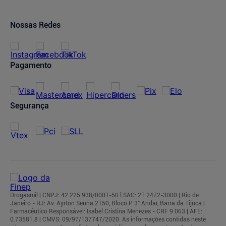
Trocas e Devoluções
Oferta de Imóveis
Dermaclub
Compra Recorrente
Nossas Redes
Regulamentos
Pagamento
Segurança
Drogasmil | CNPJ: 42.225.938/0001-50 l SAC: 21 2472-3000 | Rio de
Janeiro - RJ: Av. Ayrton Senna 2150, Bloco P 3° Andar, Barra da Tijuca |
Farmacêutico Responsável: Isabel Cristina Menezes - CRF 9.063 | AFE:
0.73581.8 | CMVS: 09/97/137747/2020. As informações contidas neste