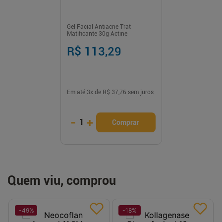
Gel Facial Antiacne Trat
Matificante 30g Actine
R$ 113,29
Em até
3
x de
R$ 37,76
sem juros
-
+
1
Comprar
Quem viu, comprou
-
49
%
-
18
%