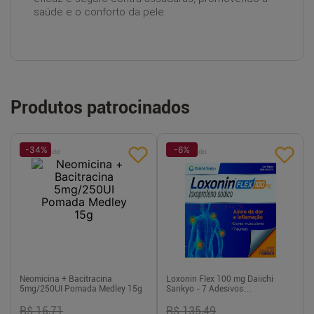
saúde e o conforto da pele.
Produtos patrocinados
-
34
%
-
6
%
Patrocinado
Patrocinado
Neomicina + Bacitracina
Loxonin Flex 100 mg Daiichi
5mg/250UI Pomada Medley 15g
Sankyo - 7 Adesivos
Transdérmicos
R$ 16,71
R$ 135,49