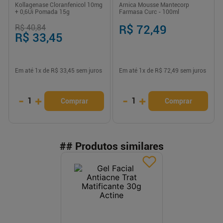
Kollagenase Cloranfenicol 10mg
Arnica Mousse Mantecorp
+ 0,6Ui Pomada 15g
Farmasa Curc - 100ml
R$ 40,84
R$ 72,49
R$ 33,45
Em até
1
x de
R$ 33,45
sem juros
Em até
1
x de
R$ 72,49
sem juros
-
+
-
+
1
1
Comprar
Comprar
## Produtos similares