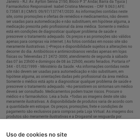
Janeiro - RJ: Av. Ayrton Senna 2150, Bloco P 3° Andar, Barra da Tijuca |
Farmacêutico Responsável: Isabel Cristina Menezes - CRF 9.063 | AFE:
0.73581.8 | CMVS: 09/97/137747/2020. As informações contidas neste
site, como promoções e ofertas de remédios e medicamentos, não devem
ser usadas para automedicação e não substituem, em hipótese alguma, a
medicação prescrita pelo profissional da área médica. Somente o médico
está em condições de diagnosticar qualquer problema de saúde e
prescrever o tratamento adequado. Os preços e as promoções são válidos
apenas para compras via internet. | As fotos contidas em nosso site são
meramente ilustrativas. | *Preços e disponibilidade sujeitos a alterações no
decorrer do dia. Antibióticos e antimicrobianos vendas apenas em lojas
físicas ou Televendas 21 2472-3000, atendimento de segunda à sábado
das 07 às 23h00 e domingos de 08 às 22h00, exceto feriados. Portaria nº
344 - 01/02/1999 - Ministério da Saúde. *As informações contidas neste
site não devem ser usadas para automedicação e não substituem, em
hipótese alguma, as orientações dadas pelo profissional da área médica.
Somente o médico está apto a diagnosticar qualquer problema de saúde e
prescrever o tratamento adequado. *Ao persistirem os sintomas um médico
deverá ser consultado. Medicamentos podem trazer riscos. Procure o
médico e o farmacêutico. Leia a bula. *Todas as imagens deste site são
meramente ilustrativas. A disponibilidade de produtos varia de acordo com
a quantidade em estoque. Os preços, promoções, frete e condições de
pagamento são exclusivos para compras pela Loja Virtual. As imagens dos
produtos são meramente ilustrativas e a Drogasmil se resguarda por
quaisquer eventuais erros de informações.
Uso de cookies no site