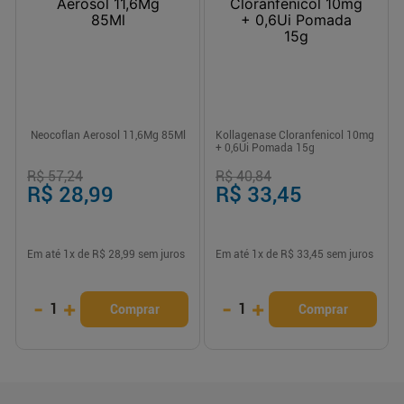
Neocoflan Aerosol 11,6Mg 85Ml
Kollagenase Cloranfenicol 10mg
+ 0,6Ui Pomada 15g
R$ 57,24
R$ 40,84
R$ 28,99
R$ 33,45
Em até
1
x de
R$ 28,99
sem juros
Em até
1
x de
R$ 33,45
sem juros
-
+
-
+
1
1
Comprar
Comprar