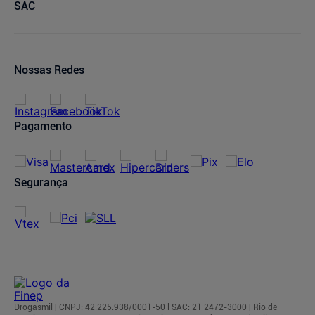
Descontos de laboratórios
Quem Somos
Condições de Pagamento
Minha conta
SAC
Relação com Investidores
Prazos de Entrega
Meus pedidos
Política de Privacidade
Trocas e Devoluções
Oferta de Imóveis
Dermaclub
Compra Recorrente
Nossas Redes
Regulamentos
Pagamento
Segurança
Drogasmil | CNPJ: 42.225.938/0001-50 l SAC: 21 2472-3000 | Rio de