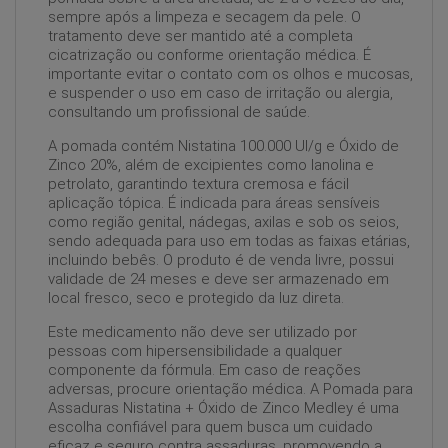
sempre após a limpeza e secagem da pele. O
tratamento deve ser mantido até a completa
cicatrização ou conforme orientação médica. É
importante evitar o contato com os olhos e mucosas,
e suspender o uso em caso de irritação ou alergia,
consultando um profissional de saúde.
A pomada contém Nistatina 100.000 UI/g e Óxido de
Zinco 20%, além de excipientes como lanolina e
petrolato, garantindo textura cremosa e fácil
aplicação tópica. É indicada para áreas sensíveis
como região genital, nádegas, axilas e sob os seios,
sendo adequada para uso em todas as faixas etárias,
incluindo bebês. O produto é de venda livre, possui
validade de 24 meses e deve ser armazenado em
local fresco, seco e protegido da luz direta.
Este medicamento não deve ser utilizado por
pessoas com hipersensibilidade a qualquer
componente da fórmula. Em caso de reações
adversas, procure orientação médica. A Pomada para
Assaduras Nistatina + Óxido de Zinco Medley é uma
escolha confiável para quem busca um cuidado
eficaz e seguro contra assaduras, promovendo a