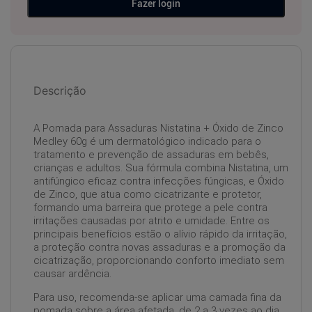
Fazer login
Descrição
A Pomada para Assaduras Nistatina + Óxido de Zinco
Medley 60g é um dermatológico indicado para o
tratamento e prevenção de assaduras em bebês,
crianças e adultos. Sua fórmula combina Nistatina, um
antifúngico eficaz contra infecções fúngicas, e Óxido
de Zinco, que atua como cicatrizante e protetor,
formando uma barreira que protege a pele contra
irritações causadas por atrito e umidade. Entre os
principais benefícios estão o alívio rápido da irritação,
a proteção contra novas assaduras e a promoção da
cicatrização, proporcionando conforto imediato sem
causar ardência.
Para uso, recomenda-se aplicar uma camada fina da
pomada sobre a área afetada, de 2 a 3 vezes ao dia,