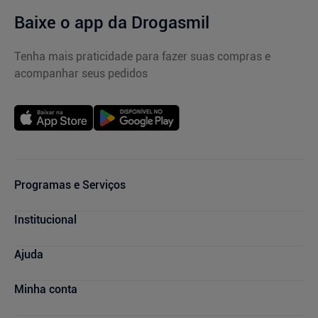
Baixe o app da Drogasmil
Tenha mais praticidade para fazer suas compras e
acompanhar seus pedidos
Programas e Serviços
Cupons de Desconto
Institucional
Serviços Farmacêuticos
Consultas Médicas
Blog Drogasmil
Ajuda
Sou + Saúde
Nossas Lojas
Drogasmil Plus
Marcas Parceiras
Dúvidas Frequentes
Minha conta
Farmácia Popular
Trabalhe Conosco
Cancelamento de Compras