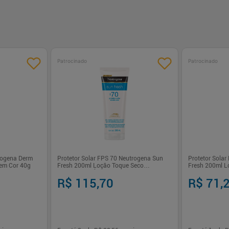
Patrocinado
Patrocinado
trogena Derm
Protetor Solar FPS 70 Neutrogena Sun
Protetor Sola
em Cor 40g
Fresh 200ml Loção Toque Seco
Fresh 200ml L
Resistente à Água
Antienvelheci
R$ 115,70
R$ 71,