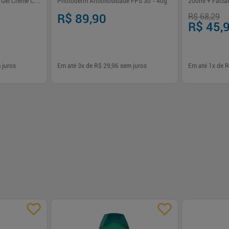
0 Gel Creme Cor
Photoderm Antioliosidade FPS 30 - 40g
200ml + Facia
Antioleosidade
R$ 89,90
R$ 68,29
R$ 45,
 juros
Em até
3
x de
R$ 29,96
sem juros
Em até
1
x de
R
-
+
-
+
1
1
prar
Comprar