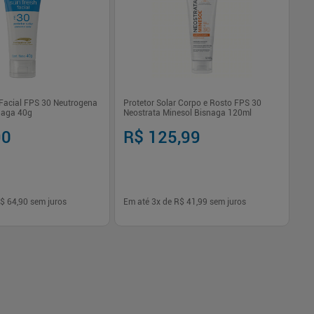
 Facial FPS 30 Neutrogena
Protetor Solar Corpo e Rosto FPS 30
Pr
naga 40g
Neostrata Minesol Bisnaga 120ml
30
90
R$ 125,99
R
$ 64,90
sem juros
Em até
3
x de
R$ 41,99
sem juros
Em
-
+
1
Comprar
Comprar