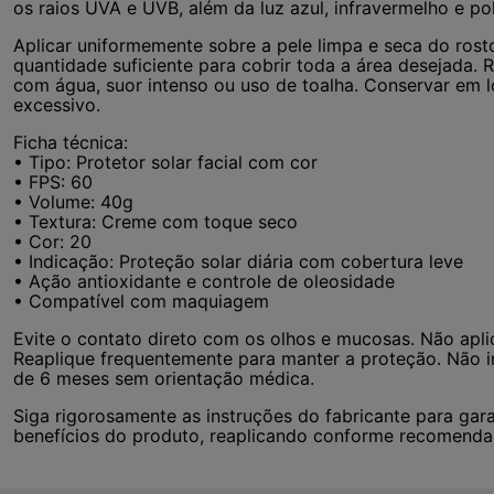
os raios UVA e UVB, além da luz azul, infravermelho e po
Aplicar uniformemente sobre a pele limpa e seca do rosto
quantidade suficiente para cobrir toda a área desejada. 
com água, suor intenso ou uso de toalha. Conservar em lo
excessivo.
Ficha técnica:
• Tipo: Protetor solar facial com cor
• FPS: 60
• Volume: 40g
• Textura: Creme com toque seco
• Cor: 20
• Indicação: Proteção solar diária com cobertura leve
• Ação antioxidante e controle de oleosidade
• Compatível com maquiagem
Evite o contato direto com os olhos e mucosas. Não aplic
Reaplique frequentemente para manter a proteção. Não 
de 6 meses sem orientação médica.
Siga rigorosamente as instruções do fabricante para garan
benefícios do produto, reaplicando conforme recomen