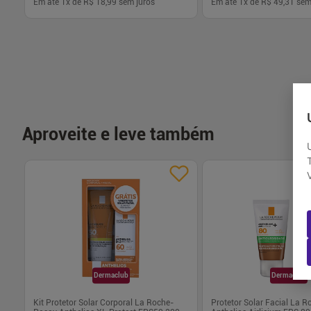
Em até
1
x de
R$ 18,99
sem juros
Em até
1
x de
R$ 49,31
sem
-
+
-
+
1
1
Comprar
Com
Aproveite e leve também
Dermaclub
Dermaclub
+
Kit Protetor Solar Corporal La Roche-
Protetor Solar Facial La 