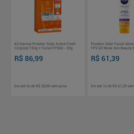
Kit Darrow Protetor Solar Actine Fresh
Protetor Solar Facial Sensi
Corporal 150g + Facial FPS60 - 20g
FPS 60 Nivea Sun Beauty E
R$ 86,99
R$ 61,39
Em até
3
x de
R$ 28,99
sem juros
Em até
1
x de
R$ 61,39
sem
-
+
-
+
1
1
Comprar
Com