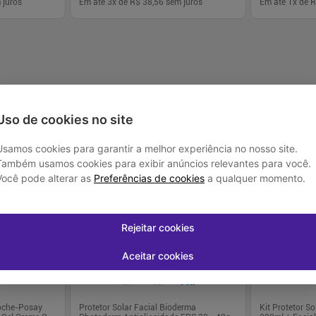
 juros
Em até
3
x de
R$ 38,56
sem juros
Em até
1
x de
R
-
+
-
+
1
1
prar
Comprar
Uso de cookies no site
Usamos cookies para garantir a melhor experiência no nosso site.
Também usamos cookies para exibir anúncios relevantes para você.
Você pode alterar as
Preferências de cookies
a qualquer momento.
-
33
%
Rejeitar cookies
Aceitar cookies
Roche-Posay
Protetor Solar Facial Bioderma
Kit Protetor 