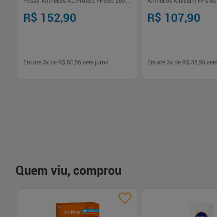
Posay Anthelios XL Protect FPS50 200ml
Anthelios Airlicium FPS 8
+ Facial FPS 60 - 25g
5.0 – 40g
R$ 152,90
R$ 107,90
Em até
3
x de
R$ 50,96
sem juros
Em até
3
x de
R$ 35,96
sem
-
+
-
+
1
1
Comprar
Com
Quem viu, comprou