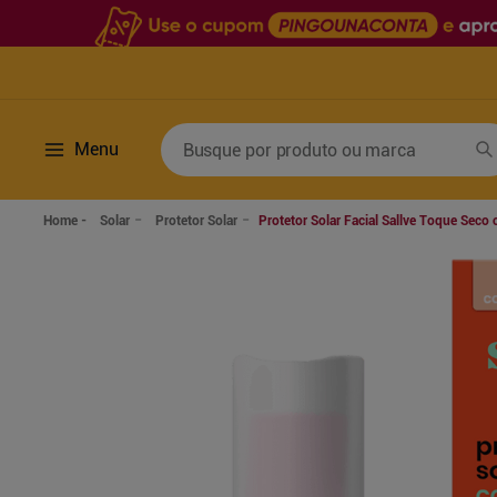
Busque por produto ou marca
Menu
Termos mais buscados
Solar
Protetor Solar
Protetor Solar Facial Sallve Toque Seco
1
º
fralda
6
º
desodorante
2
º
lenco umedecido
7
º
sabonete líquido
3
º
retinol
8
º
tylenol
4
º
mounjaro
9
º
fralda xg
5
º
fralda geriatrica
10
º
shampoo