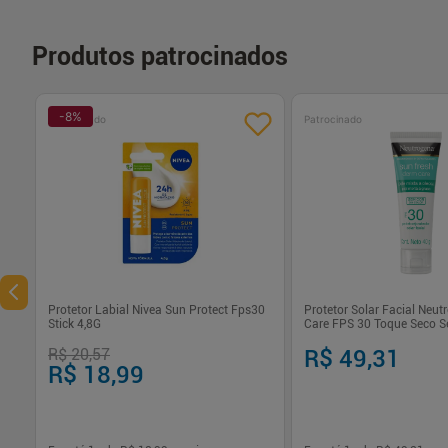
Produtos patrocinados
-
8
%
Patrocinado
Patrocinado
Protetor Labial Nivea Sun Protect Fps30
Protetor Solar Facial Neu
Stick 4,8G
Care FPS 30 Toque Seco S
R$ 20,57
R$ 49,31
R$ 18,99