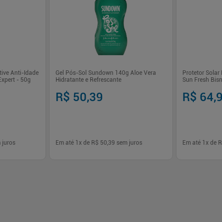
tive Anti-Idade
Gel Pós-Sol Sundown 140g Aloe Vera
Protetor Solar
xpert - 50g
Hidratante e Refrescante
Sun Fresh Bis
R$ 50,39
R$ 64,
 juros
Em até
1
x de
R$ 50,39
sem juros
Em até
1
x de
R
-
+
-
+
1
1
prar
Comprar