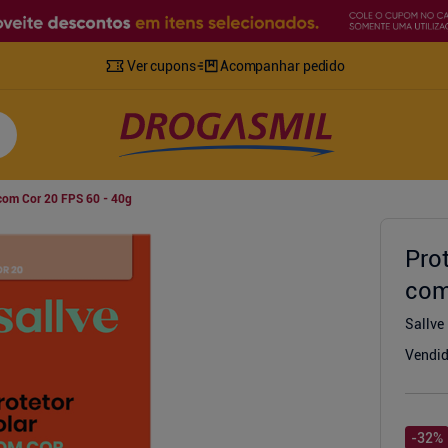
Ver cupons
Acompanhar pedido
 com Cor 20 FPS 60 - 40g
Pro
com
Sallve
Vendid
-
32
%