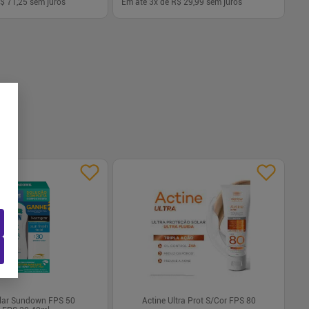
$ 71,25
sem juros
Em até
3
x de
R$ 29,99
sem juros
-
+
1
Comprar
Comprar
Solar Sundown FPS 50
Actine Ultra Prot S/Cor FPS 80