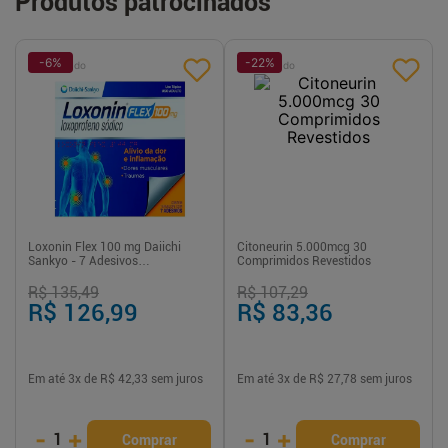
Produtos patrocinados
-
6
%
-
22
%
Patrocinado
Patrocinado
Loxonin Flex 100 mg Daiichi
Citoneurin 5.000mcg 30
Sankyo - 7 Adesivos
Comprimidos Revestidos
Transdérmicos
R$ 135,49
R$ 107,29
R$ 126,99
R$ 83,36
Em até
3
x de
R$ 42,33
sem juros
Em até
3
x de
R$ 27,78
sem juros
-
+
-
+
1
1
Comprar
Comprar