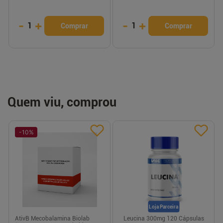
-
+
-
+
1
1
Comprar
Comprar
Quem viu, comprou
-
10
%
Loja Parceira
AtivB Mecobalamina Biolab
Leucina 300mg 120 Cápsulas