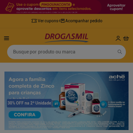
Ver cupons
Acompanhar pedido
Termos mais buscados
Busque por produto ou marca
1
º
fralda
6
º
mounjaro
2
º
lenco umedecido
7
º
sabonete líquido
3
º
retinol
8
º
tylenol
4
º
fralda geriatrica
9
º
fralda xg
5
º
desodorante
10
º
shampoo
30% OFF na 2ª Unidade