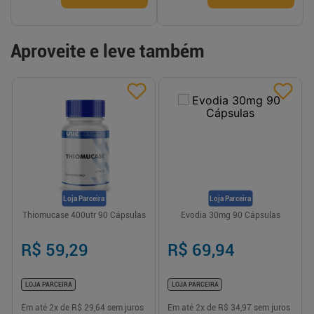
Aproveite e leve também
Loja Parceira
Loja Parceira
Thiomucase 400utr 90 Cápsulas
Evodia 30mg 90 Cápsulas
R$ 59,29
R$ 69,94
LOJA PARCEIRA
LOJA PARCEIRA
Em até
2
x de
R$ 29,64
sem juros
Em até
2
x de
R$ 34,97
sem juros