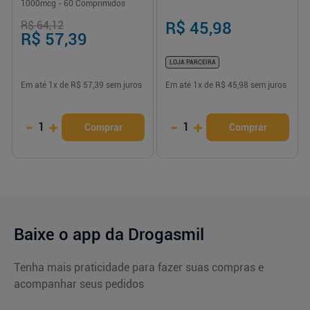
1000mcg - 60 Comprimidos
R$ 64,12
R$ 45,98
R$ 57,39
LOJA PARCEIRA
Em até
1
x de
R$ 57,39
sem juros
Em até
1
x de
R$ 45,98
sem juros
-
+
-
+
1
1
Comprar
Comprar
Baixe o app da Drogasmil
Tenha mais praticidade para fazer suas compras e
acompanhar seus pedidos