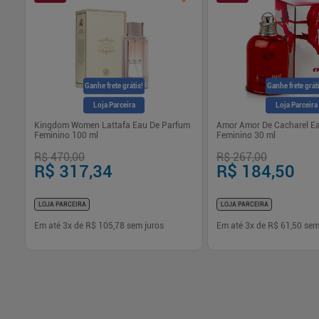
Ganhe frete grátis!
Ganhe frete grát
Loja Parceira
Loja Parceira
Kingdom Women Lattafa Eau De Parfum
Amor Amor De Cacharel Eau
Feminino 100 ml
Feminino 30 ml
R$ 470,00
R$ 267,00
R$ 317,34
R$ 184,50
LOJA PARCEIRA
LOJA PARCEIRA
Em até
3
x de
R$ 105,78
sem juros
Em até
3
x de
R$ 61,50
sem
-
+
-
+
1
1
Comprar
Com