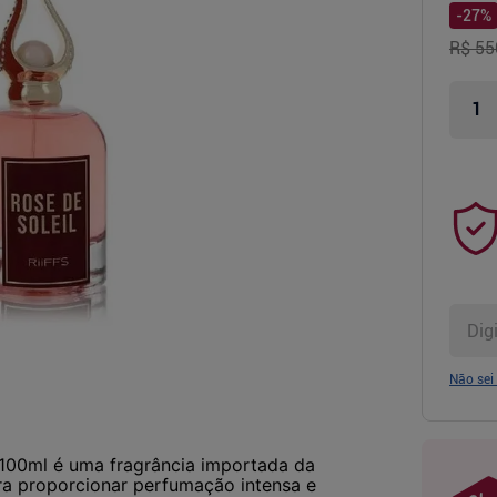
-
27
%
R$ 55
Não sei
 100ml é uma fragrância importada da
ara proporcionar perfumação intensa e