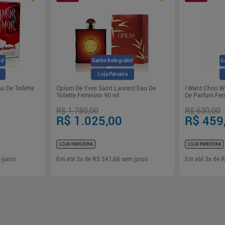
is!
Ganhe frete grátis!
Ga
Loja Parceira
 De Toilette
Opium De Yves Saint Laurent Eau De
I Want Choo W
Toilette Feminino 90 ml
De Parfum Fem
R$ 1.780,00
R$ 630,00
R$ 1.025,00
R$ 459
LOJA PARCEIRA
LOJA PARCEIRA
 juros
Em até
3
x de
R$ 341,66
sem juros
Em até
3
x de
R
-
+
-
+
1
1
prar
Comprar