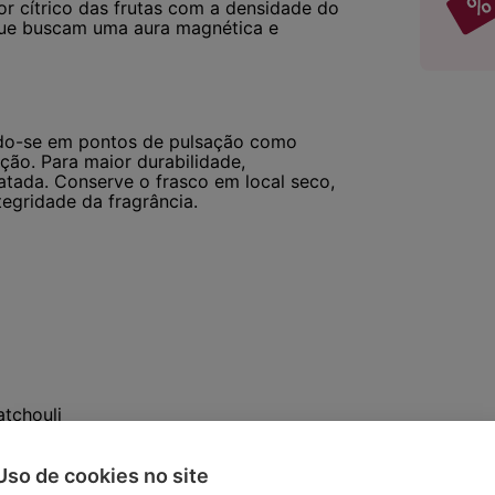
r cítrico das frutas com a densidade do
 que buscam uma aura magnética e
ndo-se em pontos de pulsação como
eção. Para maior durabilidade,
atada. Conserve o frasco em local seco,
tegridade da fragrância.
atchouli
Uso de cookies no site