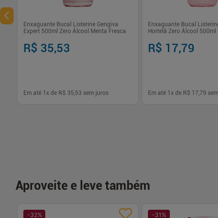
Enxaguante Bucal Listerine Gengiva
Enxaguante Bucal Listerin
Expert 500ml Zero Álcool Menta Fresca
Hortelã Zero Álcool 500ml
R$ 35,53
R$ 17,79
Em até
1
x de
R$ 35,53
sem juros
Em até
1
x de
R$ 17,79
sem
-
+
-
+
1
1
Comprar
Com
Aproveite e leve também
-
32
%
-
31
%