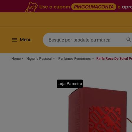
Busque por produto ou marca
Menu
Termos mais buscados
Higiene Pessoal
Perfumes Femininos
Riiffs Rose De Soleil
1
º
fralda
6
º
desodorante
2
º
lenco umedecido
7
º
sabonete líquido
Loja Parceira
3
º
retinol
8
º
tylenol
4
º
mounjaro
9
º
fralda xg
5
º
fralda geriatrica
10
º
shampoo