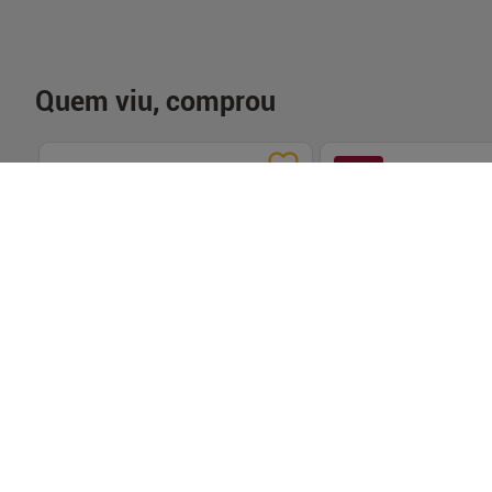
Quem viu, comprou
-
36
%
Ganhe frete grátis!
Ganhe frete grát
Loja Parceira
Loja Parceira
Rabanne Fame In Love Parfum Elixir
Liberté Galaxy Eau De Pa
Feminino 30 ml
80 ml
R$ 428,04
R$ 194,00
R$ 123,82
LOJA PARCEIRA
LOJA PARCEIRA