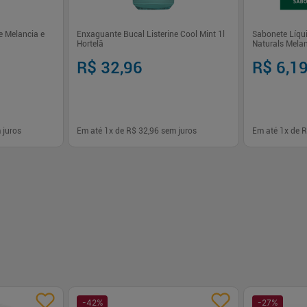
e Melancia e
Enxaguante Bucal Listerine Cool Mint 1l
Sabonete Líqui
Hortelã
Naturals Melan
R$ 32,96
R$ 6,1
 juros
Em até
1
x de
R$ 32,96
sem juros
Em até
1
x de
R
-
+
-
+
1
1
prar
Comprar
-
42
%
-
27
%