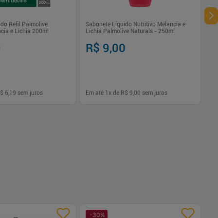
do Refil Palmolive
Sabonete Líquido Nutritivo Melancia e
cia e Lichia 200ml
Lichia Palmolive Naturals - 250ml
9
R$ 9,00
$ 6,19
sem juros
Em até
1
x de
R$ 9,00
sem juros
-
+
1
Comprar
Comprar
-
30
%
-