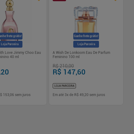
nhe frete grátis!
Ganhe frete grátis!
Loja Parceira
Loja Parceira
ith Love Jimmy Choo Eau
A Wish De Lonkoom Eau De Parfum
Es
inino 40 ml
Feminino 100 ml
Pa
R$ 210,00
R$
,20
R$ 147,60
R
LOJA PARCEIRA
LO
$ 153,06
sem juros
Em até
3
x de
R$ 49,20
sem juros
Em
-
+
1
Comprar
Comprar