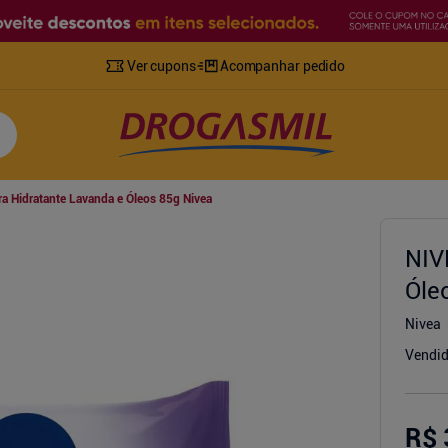
Ver cupons
Acompanhar pedido
a Hidratante Lavanda e Óleos 85g Nivea
NIV
Óle
Nivea
Vendid
R$ 