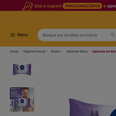
Busque por produto ou marca
Menu
Termos mais buscados
Higiene Pessoal
Banho
Sabonete Barra
Sabonete em Barr
1
º
fralda
6
º
desodorante
2
º
lenco umedecido
7
º
sabonete líquido
3
º
retinol
8
º
tylenol
4
º
mounjaro
9
º
fralda xg
5
º
fralda geriatrica
10
º
shampoo