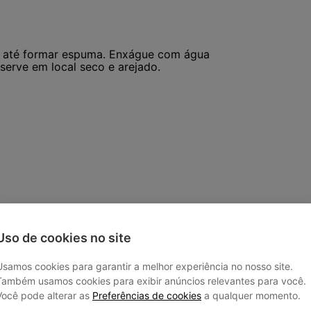
a até formar espuma. Enxágue com água
serve em local seco e arejado.
ação, suspenda o uso e consulte um
Uso de cookies no site
Usamos cookies para garantir a melhor experiência no nosso site.
ir segurança e melhores resultados no
Também usamos cookies para exibir anúncios relevantes para você.
Você pode alterar as
Preferências de cookies
a qualquer momento.