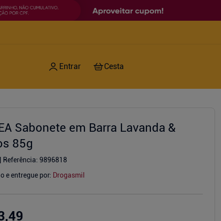
EA Sabonete em Barra Lavanda &
os 85g
Referência
:
9896818
o e entregue por:
Drogasmil
3,49