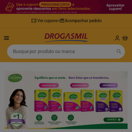
Ver cupons
Acompanhar pedido
Termos mais buscados
Busque por produto ou marca
1
º
fralda
6
º
desodorante
2
º
lenco umedecido
7
º
sabonete líquido
3
º
retinol
8
º
tylenol
4
º
fralda geriatrica
9
º
fralda xg
5
º
mounjaro
10
º
shampoo