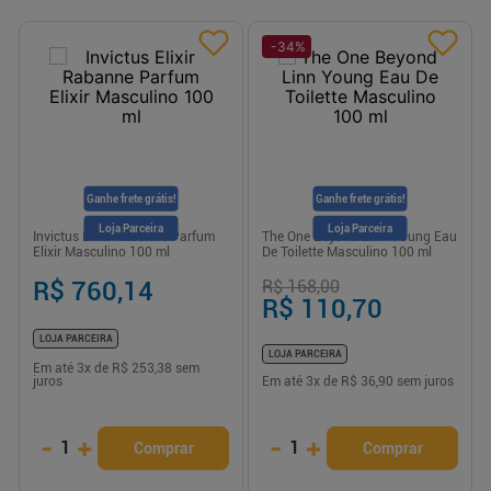
-
34
%
Ganhe frete grátis!
Ganhe frete grátis!
Loja Parceira
Loja Parceira
Invictus Elixir Rabanne Parfum
The One Beyond Linn Young Eau
Elixir Masculino 100 ml
De Toilette Masculino 100 ml
R$ 760,14
R$ 168,00
R$ 110,70
LOJA PARCEIRA
LOJA PARCEIRA
Em até
3
x de
R$ 253,38
sem
juros
Em até
3
x de
R$ 36,90
sem juros
-
+
-
+
1
1
Comprar
Comprar