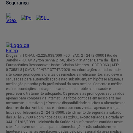
Segurança
Drogasmil | CNPJ: 42.225.938/0001-50 l SAC: 21 2472-3000 | Rio de
Janeiro - RJ: Av. Ayrton Senna 2150, Bloco P 3° Andar, Barra da Tijuca |
Farmacêutico Responsável: Isabel Cristina Menezes - CRF 9.063 | AFE:
0.73581.8 | CMVS: 09/97/137747/2020. As informações contidas neste
site, como promoções e ofertas de remédios e medicamentos, não devem
ser usadas para automedicação e não substituem, em hipótese alguma, a
medicação prescrita pelo profissional da área médica. Somente o médico
está em condições de diagnosticar qualquer problema de saúde e
prescrever o tratamento adequado. Os preços e as promoções são válidos
apenas para compras via internet. | As fotos contidas em nosso site são
meramente ilustrativas. | *Preços e disponibilidade sujeitos a alterações no
decorrer do dia. Antibióticos e antimicrobianos vendas apenas em lojas
físicas ou Televendas 21 2472-3000, atendimento de segunda à sábado
das 07 às 23h00 e domingos de 08 às 22h00, exceto feriados. Portaria nº
344 - 01/02/1999 - Ministério da Saúde. *As informações contidas neste
site não devem ser usadas para automedicação e não substituem, em
hipótese alguma, as orientações dadas pelo profissional da área médica.