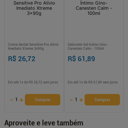
Creme dental Sensitive Pro Alívio
Sabonete Gel Íntimo Gino-
Imediato Xtreme 3x90g
Canesten Calm - 100ml
R$ 26,72
R$ 61,89
Em até
1
x de
R$ 26,72
sem juros
Em até
1
x de
R$ 61,89
sem juros
-
+
-
+
1
1
Comprar
Comprar
Aproveite e leve também