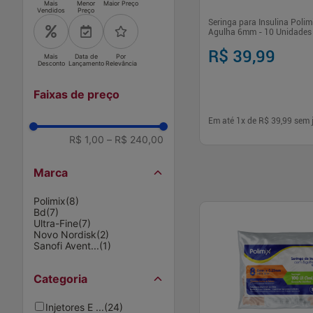
Mais
Menor
Maior Preço
Vendidos
Preço
Seringa para Insulina Poli
Agulha 6mm - 10 Unidades
R$ 39,99
Mais
Data de
Por
Desconto
Lançamento
Relevância
Faixas de preço
Em até
1
x de
R$ 39,99
sem 
R$ 1,00
–
R$ 240,00
-
+
1
Comp
Marca
Polimix
(
8
)
Bd
(
7
)
Ultra-Fine
(
7
)
Novo Nordisk
(
2
)
Sanofi Avent...
(
1
)
Categoria
Injetores E ...
(
24
)