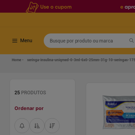
Busque por produto ou marca
Menu
Termos mais buscados
seringa-insulina-uniqmed-0-3ml-6x0-25mm-31g-10-seringas-1
1
º
fralda
6
º
desodorante
2
º
lenco umedecido
7
º
sabonete líquido
3
º
retinol
8
º
tylenol
25
PRODUTOS
4
º
fralda geriatrica
9
º
fralda xg
Ordenar por
5
º
mounjaro
10
º
shampoo