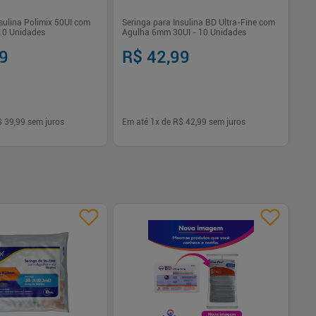
nsulina Polimix 50UI com
Seringa para Insulina BD Ultra-Fine com
10 Unidades
Agulha 6mm 30UI - 10 Unidades
99
R$ 42,99
$ 39,99
sem juros
Em até
1
x de
R$ 42,99
sem juros
-
+
1
Comprar
Comprar