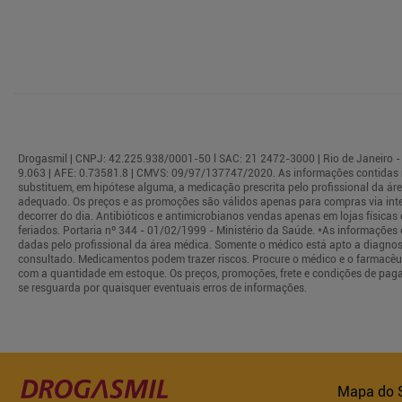
Drogasmil | CNPJ: 42.225.938/0001-50 l SAC: 21 2472-3000 | Rio de Janeiro - 
9.063 | AFE: 0.73581.8 | CMVS: 09/97/137747/2020. As informações contidas 
substituem, em hipótese alguma, a medicação prescrita pelo profissional da á
adequado. Os preços e as promoções são válidos apenas para compras via interne
decorrer do dia. Antibióticos e antimicrobianos vendas apenas em lojas físi
feriados. Portaria nº 344 - 01/02/1999 - Ministério da Saúde. *As informaçõe
dadas pelo profissional da área médica. Somente o médico está apto a diagnos
consultado. Medicamentos podem trazer riscos. Procure o médico e o farmacêuti
com a quantidade em estoque. Os preços, promoções, frete e condições de paga
se resguarda por quaisquer eventuais erros de informações.
Mapa do S