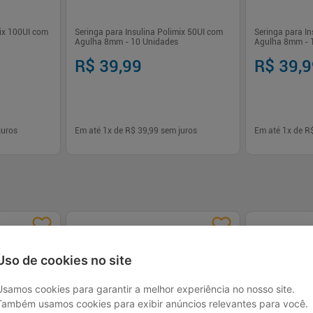
mix 100UI com
Seringa para Insulina Polimix 50UI com
Seringa para I
Agulha 8mm - 10 Unidades
Agulha 8mm - 
R$ 39,99
R$ 39,
juros
Em até
1
x de
R$ 39,99
sem juros
Em até
1
x de
R
-
+
-
+
1
1
rar
Comprar
Uso de cookies no site
Usamos cookies para garantir a melhor experiência no nosso site.
Também usamos cookies para exibir anúncios relevantes para você.