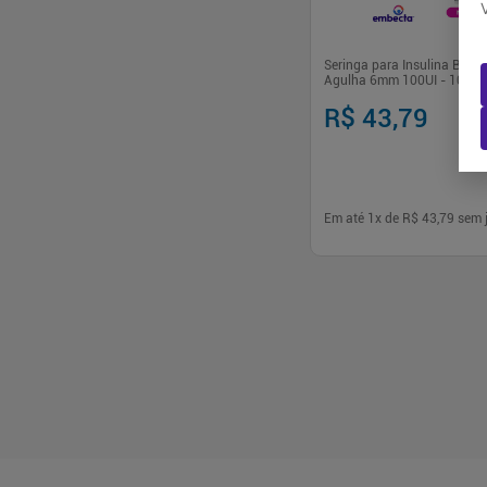
Seringa para Insulina BD U
Agulha 6mm 100UI - 10 Un
R$ 43,79
Em até
1
x de
R$ 43,79
sem 
-
+
1
Comp