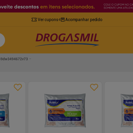
Ver cupons
Acompanhar pedido
759dw3494672v73