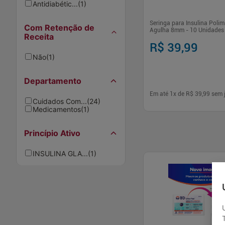
Antidiabétic...
(
1
)
Seringa para Insulina Poli
Com Retenção de
Agulha 8mm - 10 Unidades
Receita
R$ 39,99
Não
(
1
)
Departamento
Em até
1
x de
R$ 39,99
sem 
Cuidados Com...
(
24
)
Medicamentos
(
1
)
-
+
1
Comp
Princípio Ativo
INSULINA GLA...
(
1
)