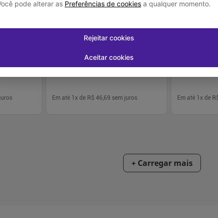
Você pode alterar as
Preferências de cookies
a qualquer momento.
ltra-Fine com
Seringa para Insulina BD Ultra-Fine com
Seringa para In
idades
Agulha 8mm 100UI - 10 Unidades
Agulha 8mm 30
Rejeitar cookies
R$ 46,69
R$ 43,
Aceitar cookies
juros
Em até
1
x de
R$ 46,69
sem juros
Em até
1
x de
R
-
+
-
+
1
1
rar
Comprar