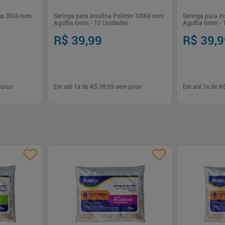
mix 30UI com
Seringa para Insulina Polimix 100UI com
Seringa para I
Agulha 6mm - 10 Unidades
Agulha 6mm - 
R$ 39,99
R$ 39,
juros
Em até
1
x de
R$ 39,99
sem juros
Em até
1
x de
R
-
+
-
+
1
1
rar
Comprar