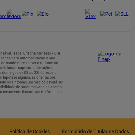
nsável: Isabel Cristina Menezes - CRF
 usadas para automedicação e não
 de saúde e prescrever o tratamento
nibilidade sujeitos a alterações no
 e domingos de 08 às 22h00, exceto
m hipótese alguma, as orientações
tirem os sintomas um médico deverá ser
nibilidade de produtos varia de acordo
o meramente ilustrativas e a Drogasmil
Política de Cookies
Formulário de Titular de Dados