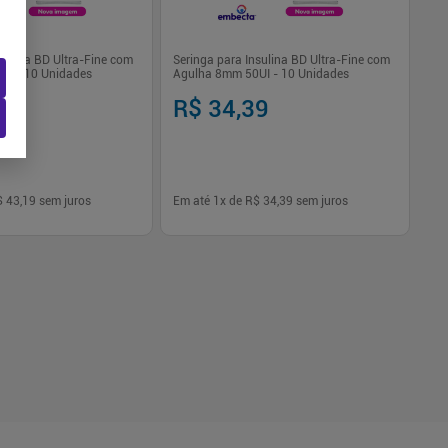
sulina BD Ultra-Fine com
Seringa para Insulina BD Ultra-Fine com
UI - 10 Unidades
Agulha 8mm 50UI - 10 Unidades
19
R$ 34,39
$ 43,19
sem juros
Em até
1
x de
R$ 34,39
sem juros
-
+
1
Comprar
Comprar