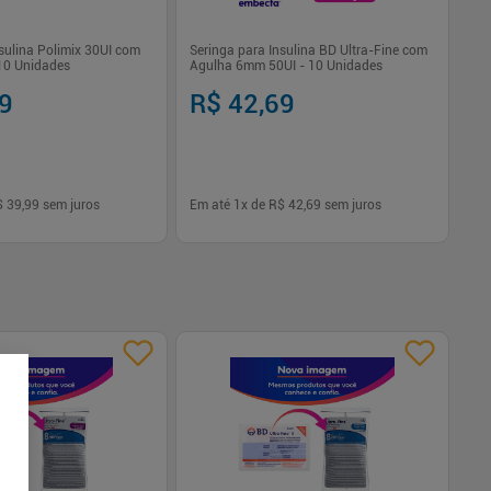
nsulina Polimix 30UI com
Seringa para Insulina BD Ultra-Fine com
10 Unidades
Agulha 6mm 50UI - 10 Unidades
99
R$ 42,69
$ 39,99
sem juros
Em até
1
x de
R$ 42,69
sem juros
-
+
1
Comprar
Comprar