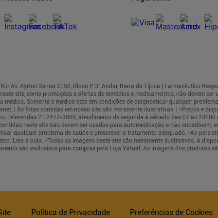
RJ: Av. Ayrton Senna 2150, Bloco P 3° Andar, Barra da Tijuca | Farmacêutico Respo
neste site, como promoções e ofertas de remédios e medicamentos, não devem ser
rea médica. Somente o médico está em condições de diagnosticar qualquer problema
t. | As fotos contidas em nosso site são meramente ilustrativas. | *Preços e dispo
cas ou Televendas 21 2472-3000, atendimento de segunda à sábado das 07 às 23h00
s contidas neste site não devem ser usadas para automedicação e não substituem, e
ticar qualquer problema de saúde e prescrever o tratamento adequado. *Ao persis
co. Leia a bula. *Todas as imagens deste site são meramente ilustrativas. A dispo
mento são exclusivos para compras pela Loja Virtual. As imagens dos produtos sã
ite
Política de Privacidade
Preferências de Cookies