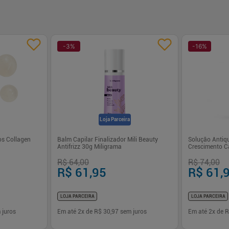
-
3
%
-
16
%
Loja Parceira
os Collagen
Balm Capilar Finalizador Mili Beauty
Solução Antiq
Antifrizz 30g Miligrama
Crescimento C
R$ 64,00
R$ 74,00
R$ 61,95
R$ 61,
LOJA PARCEIRA
LOJA PARCEIRA
 juros
Em até
2
x de
R$ 30,97
sem juros
Em até
2
x de
R