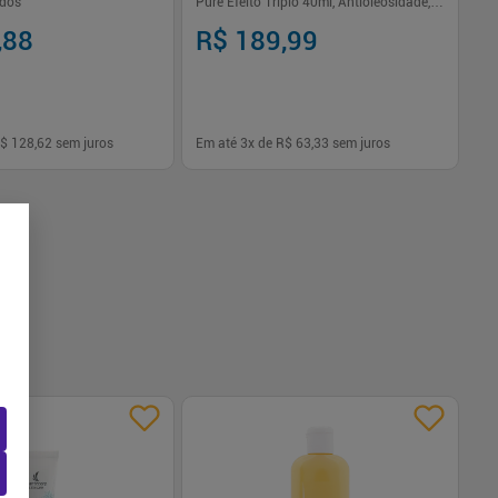
idos
Pure Efeito Triplo 40ml, Antioleosidade,
Antimanchas, Thiamidol, Peles Oleosas
,88
R$ 189,99
$ 128,62
sem juros
Em até
3
x de
R$ 63,33
sem juros
-
+
1
Comprar
Comprar