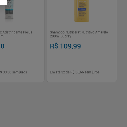
 Adstringente Pielus
Shampoo Nutricerat Nutritivo Amarelo
0ml
200ml Ducray
90
R$ 109,99
R
$ 33,30
sem juros
Em até
3
x de
R$ 36,66
sem juros
Em
-
+
1
Comprar
Comprar