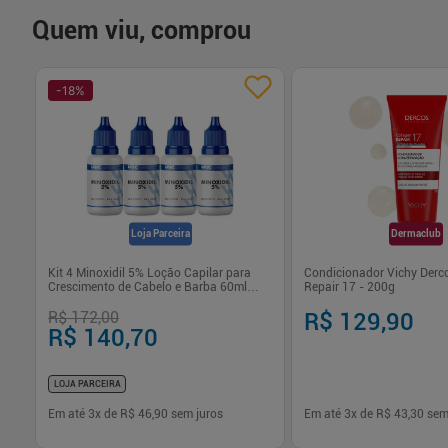
Quem viu, comprou
-
18
%
Loja Parceira
Dermaclub
7Du
Kit 4 Minoxidil 5% Loção Capilar para
Condicionador Vichy Derc
Crescimento de Cabelo e Barba 60ml
Repair 17 - 200g
Unicpharma
R$ 172,00
R$ 129,90
R$ 140,70
LOJA PARCEIRA
Em até
3
x de
R$ 46,90
sem juros
Em até
3
x de
R$ 43,30
sem