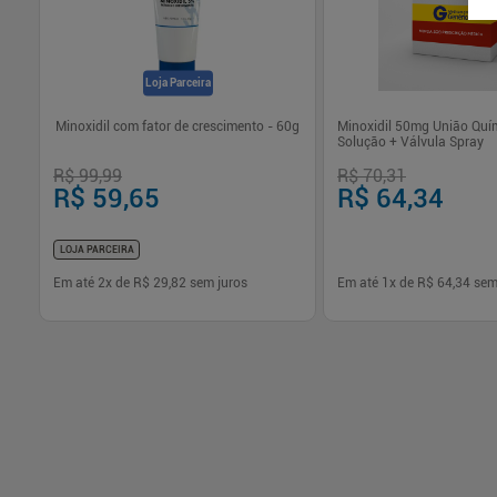
Loja Parceira
Minoxidil com fator de crescimento - 60g
Minoxidil 50mg União Quí
Solução + Válvula Spray
R$ 99,99
R$ 70,31
R$ 59,65
R$ 64,34
LOJA PARCEIRA
Em até
2
x de
R$ 29,82
sem juros
Em até
1
x de
R$ 64,34
sem
-
+
-
+
1
1
Comprar
Com