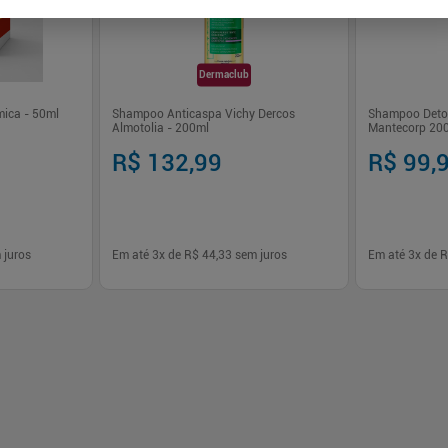
Dermaclub
mica - 50ml
Shampoo Anticaspa Vichy Dercos
Shampoo Detox
Almotolia - 200ml
Mantecorp 20
R$ 132,99
R$ 99,
 juros
Em até
3
x de
R$ 44,33
sem juros
Em até
3
x de
R
-
+
-
+
1
1
prar
Comprar