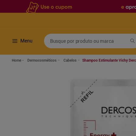
Busque por produto ou marca
Menu
Termos mais buscados
Dermocosméticos
Cabelos
Shampoo Estimulante Vichy Derc
1
º
fralda
6
º
desodorante
2
º
lenco umedecido
7
º
sabonete líquido
3
º
retinol
8
º
tylenol
4
º
mounjaro
9
º
fralda xg
5
º
fralda geriatrica
10
º
shampoo