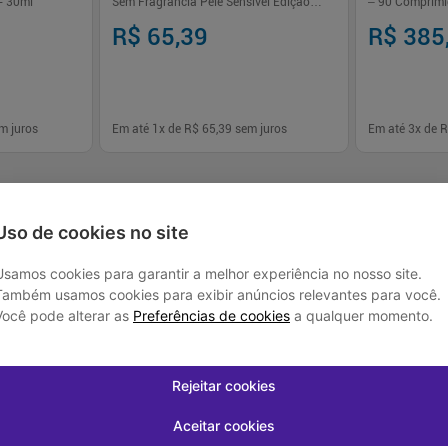
 - 30ml
Sem Fragrância Pele Sensível Edição
– 90 Comprim
Limitada
R$ 65,39
R$ 385
m juros
Em até
1
x de
R$ 65,39
sem juros
Em até
3
x de
R
-
+
-
+
1
1
prar
Comprar
Uso de cookies no site
Usamos cookies para garantir a melhor experiência no nosso site.
Também usamos cookies para exibir anúncios relevantes para você.
Você pode alterar as
Preferências de cookies
a qualquer momento.
Rejeitar cookies
Aceitar cookies