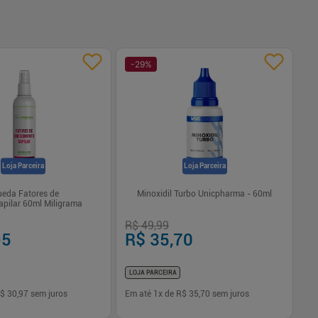
-
29
%
Loja Parceira
Loja Parceira
ueda Fatores de
Minoxidil Turbo Unicpharma - 60ml
Sh
apilar 60ml Miligrama
R$ 49,99
R
95
R$ 35,70
LOJA PARCEIRA
$ 30,97
sem juros
Em até
1
x de
R$ 35,70
sem juros
Em