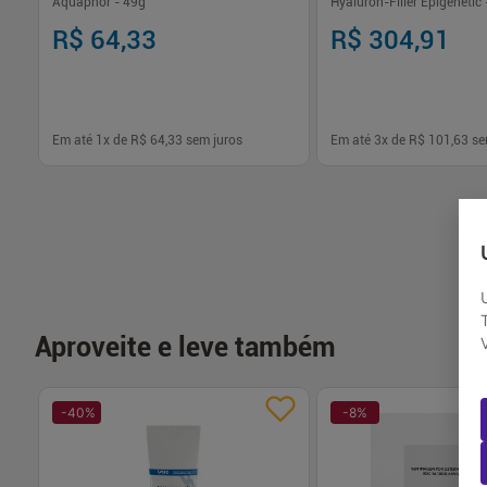
Aquaphor - 49g
Hyaluron-Filler Epigenetic
R$ 64,33
R$ 304,91
Em até
1
x de
R$ 64,33
sem juros
Em até
3
x de
R$ 101,63
se
-
+
-
+
1
1
Comprar
Com
Aproveite e leve também
-
40
%
-
8
%