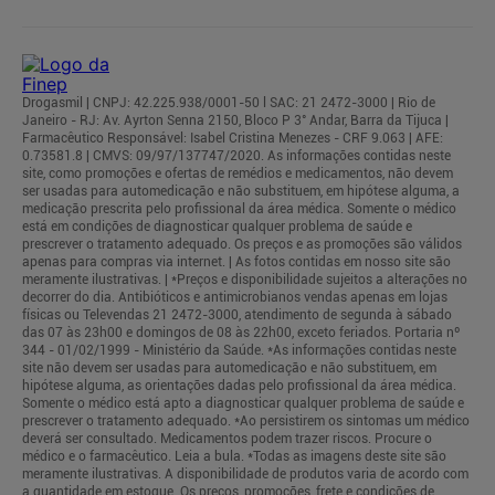
Drogasmil | CNPJ: 42.225.938/0001-50 l SAC: 21 2472-3000 | Rio de
Janeiro - RJ: Av. Ayrton Senna 2150, Bloco P 3° Andar, Barra da Tijuca |
Farmacêutico Responsável: Isabel Cristina Menezes - CRF 9.063 | AFE:
0.73581.8 | CMVS: 09/97/137747/2020. As informações contidas neste
site, como promoções e ofertas de remédios e medicamentos, não devem
ser usadas para automedicação e não substituem, em hipótese alguma, a
medicação prescrita pelo profissional da área médica. Somente o médico
está em condições de diagnosticar qualquer problema de saúde e
prescrever o tratamento adequado. Os preços e as promoções são válidos
apenas para compras via internet. | As fotos contidas em nosso site são
meramente ilustrativas. | *Preços e disponibilidade sujeitos a alterações no
decorrer do dia. Antibióticos e antimicrobianos vendas apenas em lojas
físicas ou Televendas 21 2472-3000, atendimento de segunda à sábado
das 07 às 23h00 e domingos de 08 às 22h00, exceto feriados. Portaria nº
344 - 01/02/1999 - Ministério da Saúde. *As informações contidas neste
site não devem ser usadas para automedicação e não substituem, em
hipótese alguma, as orientações dadas pelo profissional da área médica.
Somente o médico está apto a diagnosticar qualquer problema de saúde e
prescrever o tratamento adequado. *Ao persistirem os sintomas um médico
deverá ser consultado. Medicamentos podem trazer riscos. Procure o
médico e o farmacêutico. Leia a bula. *Todas as imagens deste site são
meramente ilustrativas. A disponibilidade de produtos varia de acordo com
a quantidade em estoque. Os preços, promoções, frete e condições de