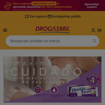
Ver cupons
Acompanhar pedido
Termos mais buscados
Busque por produto ou marca
1
º
fralda
6
º
desodorante
2
º
lenco umedecido
7
º
sabonete líquido
3
º
retinol
8
º
tylenol
4
º
mounjaro
9
º
fralda xg
5
º
fralda geriatrica
10
º
shampoo