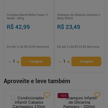
Fórmula Infantil Ninho Fases 1+
Shampoo de Glicerina Johnson's
Nestlé - 800g
Baby 400ml
R$ 42,99
R$ 23,49
Em até
1
x de
R$ 42,99
sem juros
Em até
1
x de
R$ 23,49
sem juros
-
+
-
+
1
1
Comprar
Comprar
Aproveite e leve também
-
10
%