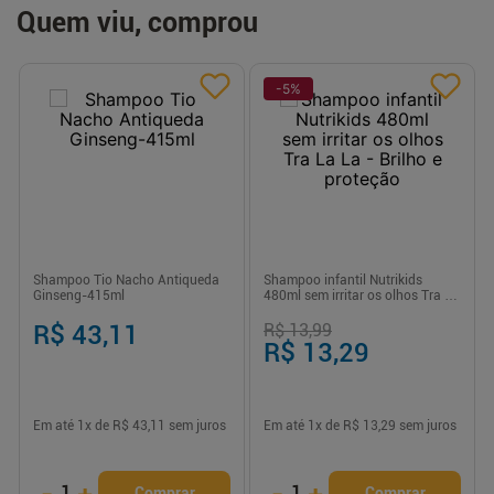
Quem viu, comprou
-
5
%
Shampoo Tio Nacho Antiqueda
Shampoo infantil Nutrikids
Ginseng-415ml
480ml sem irritar os olhos Tra La
La - Brilho e proteção
R$ 43,11
R$ 13,99
R$ 13,29
Em até
1
x de
R$ 43,11
sem juros
Em até
1
x de
R$ 13,29
sem juros
-
+
-
+
1
1
Comprar
Comprar