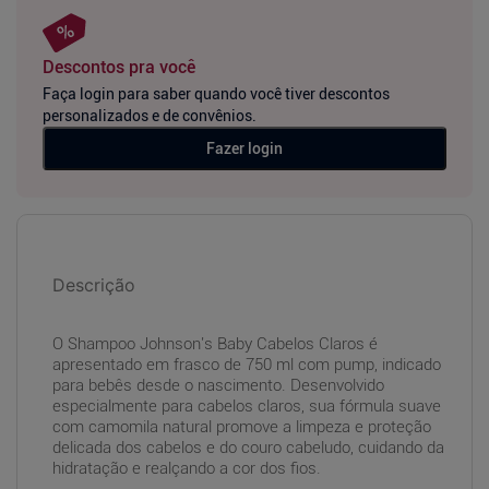
Descontos pra você
Faça login para saber quando você tiver descontos
personalizados e de convênios.
Fazer login
Descrição
O Shampoo Johnson's Baby Cabelos Claros é
apresentado em frasco de 750 ml com pump, indicado
para bebês desde o nascimento. Desenvolvido
especialmente para cabelos claros, sua fórmula suave
com camomila natural promove a limpeza e proteção
delicada dos cabelos e do couro cabeludo, cuidando da
hidratação e realçando a cor dos fios.