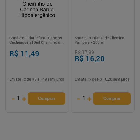
Condicionador infantil Cabelos
Shampoo Infantil de Glicerina
Cacheados 210ml Cheirinho de
Pampers - 200ml
Carinho Baruel Hipoalergênico
R$ 11,49
R$ 17,99
R$ 16,20
Em até
1
x de
R$ 11,49
sem juros
Em até
1
x de
R$ 16,20
sem juros
-
+
-
+
1
1
Comprar
Comprar