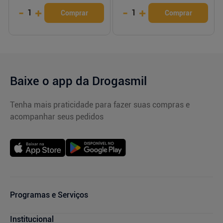
-
+
-
+
1
1
Comprar
Comprar
Baixe o app da Drogasmil
Tenha mais praticidade para fazer suas compras e
acompanhar seus pedidos
Programas e Serviços
Cupons de Desconto
Institucional