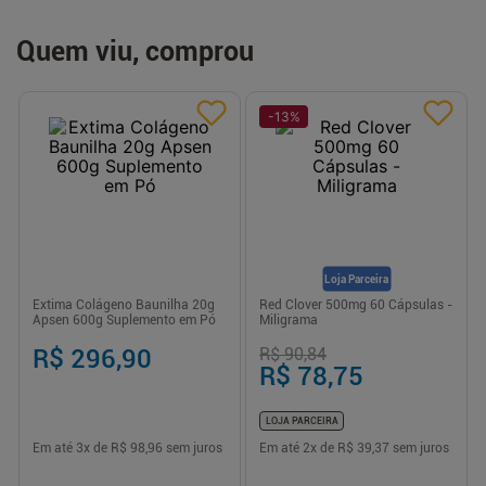
Quem viu, comprou
-
13
%
Loja Parceira
Extima Colágeno Baunilha 20g
Red Clover 500mg 60 Cápsulas -
Apsen 600g Suplemento em Pó
Miligrama
R$ 296,90
R$ 90,84
R$ 78,75
LOJA PARCEIRA
Em até
3
x de
R$ 98,96
sem juros
Em até
2
x de
R$ 39,37
sem juros