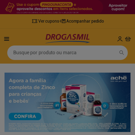
Ver cupons
Acompanhar pedido
Termos mais buscados
Busque por produto ou marca
1
º
fralda
6
º
desodorante
2
º
lenco umedecido
7
º
sabonete líquido
3
º
retinol
8
º
tylenol
4
º
mounjaro
9
º
fralda xg
5
º
fralda geriatrica
10
º
shampoo