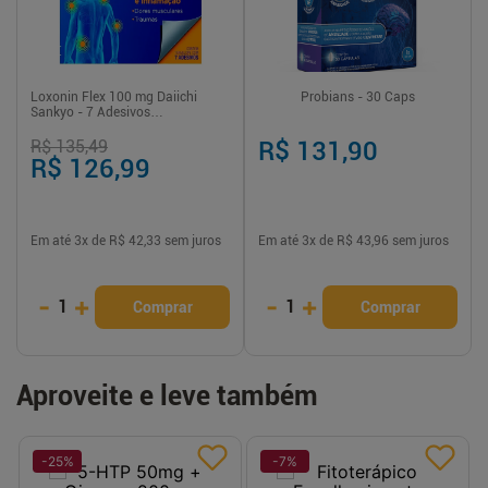
Loxonin Flex 100 mg Daiichi
Probians - 30 Caps
Sankyo - 7 Adesivos
Transdérmicos
R$ 135,49
R$ 131,90
R$ 126,99
Em até
3
x de
R$ 42,33
sem juros
Em até
3
x de
R$ 43,96
sem juros
-
+
-
+
1
1
Comprar
Comprar
Aproveite e leve também
-
25
%
-
7
%