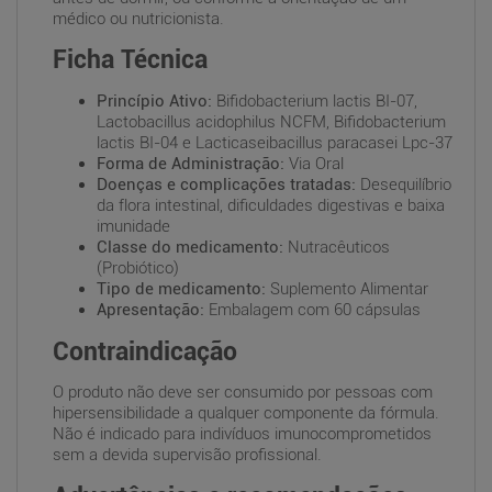
médico ou nutricionista.
Ficha Técnica
Princípio Ativo:
Bifidobacterium lactis BI-07,
Lactobacillus acidophilus NCFM, Bifidobacterium
lactis BI-04 e Lacticaseibacillus paracasei Lpc-37
Forma de Administração:
Via Oral
Doenças e complicações tratadas:
Desequilíbrio
da flora intestinal, dificuldades digestivas e baixa
imunidade
Classe do medicamento:
Nutracêuticos
(Probiótico)
Tipo de medicamento:
Suplemento Alimentar
Apresentação:
Embalagem com 60 cápsulas
Contraindicação
O produto não deve ser consumido por pessoas com
hipersensibilidade a qualquer componente da fórmula.
Não é indicado para indivíduos imunocomprometidos
sem a devida supervisão profissional.