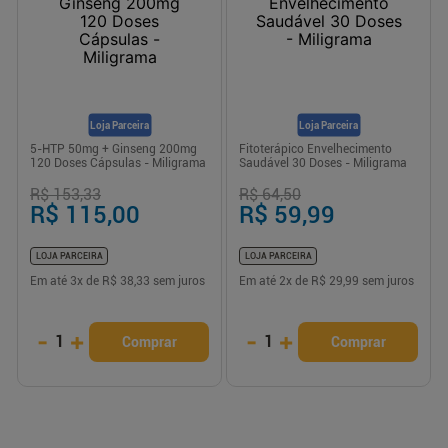
Loja Parceira
Loja Parceira
5-HTP 50mg + Ginseng 200mg
Fitoterápico Envelhecimento
120 Doses Cápsulas - Miligrama
Saudável 30 Doses - Miligrama
R$ 153,33
R$ 64,50
R$ 115,00
R$ 59,99
LOJA PARCEIRA
LOJA PARCEIRA
Em até
3
x de
R$ 38,33
sem juros
Em até
2
x de
R$ 29,99
sem juros
-
+
-
+
1
1
Comprar
Comprar