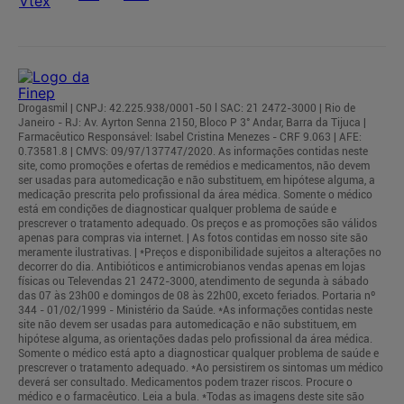
Drogasmil | CNPJ: 42.225.938/0001-50 l SAC: 21 2472-3000 | Rio de
Janeiro - RJ: Av. Ayrton Senna 2150, Bloco P 3° Andar, Barra da Tijuca |
Farmacêutico Responsável: Isabel Cristina Menezes - CRF 9.063 | AFE:
0.73581.8 | CMVS: 09/97/137747/2020. As informações contidas neste
site, como promoções e ofertas de remédios e medicamentos, não devem
ser usadas para automedicação e não substituem, em hipótese alguma, a
medicação prescrita pelo profissional da área médica. Somente o médico
está em condições de diagnosticar qualquer problema de saúde e
prescrever o tratamento adequado. Os preços e as promoções são válidos
apenas para compras via internet. | As fotos contidas em nosso site são
meramente ilustrativas. | *Preços e disponibilidade sujeitos a alterações no
decorrer do dia. Antibióticos e antimicrobianos vendas apenas em lojas
físicas ou Televendas 21 2472-3000, atendimento de segunda à sábado
das 07 às 23h00 e domingos de 08 às 22h00, exceto feriados. Portaria nº
344 - 01/02/1999 - Ministério da Saúde. *As informações contidas neste
site não devem ser usadas para automedicação e não substituem, em
hipótese alguma, as orientações dadas pelo profissional da área médica.
Somente o médico está apto a diagnosticar qualquer problema de saúde e
prescrever o tratamento adequado. *Ao persistirem os sintomas um médico
deverá ser consultado. Medicamentos podem trazer riscos. Procure o
médico e o farmacêutico. Leia a bula. *Todas as imagens deste site são