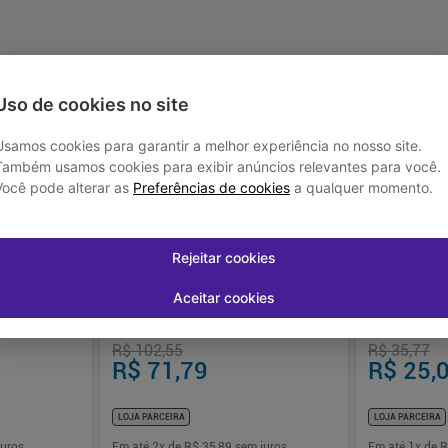
Uso de cookies no site
-
30
%
-
30
%
Usamos cookies para garantir a melhor experiência no nosso site.
Também usamos cookies para exibir anúncios relevantes para você.
Você pode alterar as
Preferências de cookies
a qualquer momento.
Rejeitar cookies
Loja Parceira
Aceitar cookies
m 30 Unidades
Curativo Biatain Silicone Ag 12,5x12,5cm
Bolsa Urostomi
Espuma com Prata Coloplast
Peças Transp
Coloplast
R$ 102,55
R$ 35,77
R$ 71,79
R$ 25,
LOJA PARCEIRA
LOJA PARCEIRA
uros
Em até
2
x de
R$ 35,89
sem juros
Em até
1
x de
R