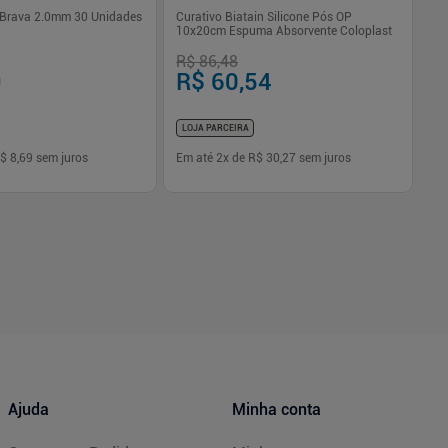
 Brava 2.0mm 30 Unidades
Curativo Biatain Silicone Pós OP
Cu
10x20cm Espuma Absorvente Coloplast
Es
R$ 86,48
R$
9
R$ 60,54
R
LOJA PARCEIRA
LO
$ 8,69
sem juros
Em até
2
x de
R$ 30,27
sem juros
Em
-
+
1
Comprar
Comprar
Ajuda
Minha conta