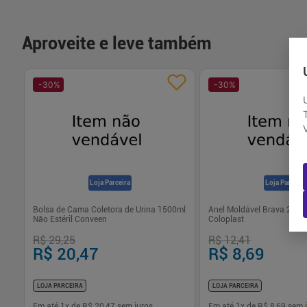
Aproveite e leve também
-
30
%
-
30
%
Loja Parceira
Loja Parceira
80m
Bolsa de Cama Coletora de Urina 1500ml
Anel Moldável Brava 2.0m
Não Estéril Conveen
Coloplast
R$ 29,25
R$ 12,41
R$ 20,47
R$ 8,69
LOJA PARCEIRA
LOJA PARCEIRA
Em até
1
x de
R$ 20,47
sem juros
Em até
1
x de
R$ 8,69
sem j