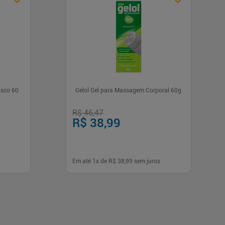
asco 60
Gelol Gel para Massagem Corporal 60g
R$ 46,47
R$ 38,99
Em até
1
x de
R$ 38,99
sem juros
-
+
1
Comprar