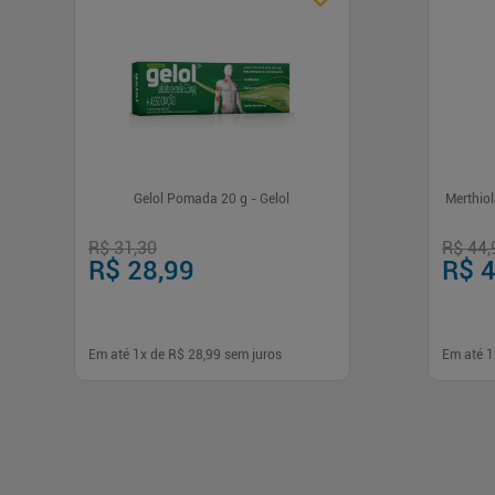
Gelol Pomada 20 g - Gelol
Merthiol
R$ 31,30
R$ 44,
R$ 28,99
R$ 4
Em até
1
x de
R$ 28,99
sem juros
Em até
1
-
+
-
1
1
Comprar