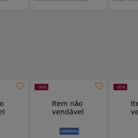
-
+
-
+
1
1
prar
Comprar
-
30
%
-
30
%
Loja Parceira