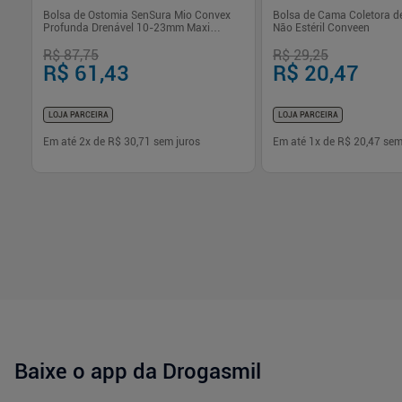
n -
Bolsa de Ostomia SenSura Mio Convex
Bolsa de Cama Coletora d
Profunda Drenável 10-23mm Maxi
Não Estéril Conveen
Coloplast
R$ 87,75
R$ 29,25
R$ 61,43
R$ 20,47
LOJA PARCEIRA
LOJA PARCEIRA
Em até
2
x de
R$ 30,71
sem juros
Em até
1
x de
R$ 20,47
sem
-
+
-
+
1
1
Comprar
Com
Baixe o app da Drogasmil