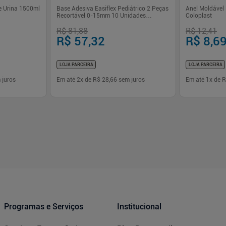
e Urina 1500ml
Base Adesiva Easiflex Pediátrico 2 Peças
Anel Moldável
Recortável 0-15mm 10 Unidades
Coloplast
Coloplast
R$ 81,88
R$ 12,41
R$ 57,32
R$ 8,6
LOJA PARCEIRA
LOJA PARCEIRA
 juros
Em até
2
x de
R$ 28,66
sem juros
Em até
1
x de
R
-
+
-
+
1
1
prar
Comprar
Programas e Serviços
Institucional