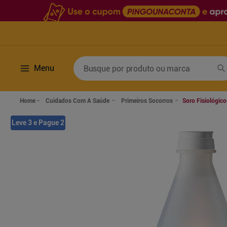
Busque por produto ou marca
Menu
Termos mais buscados
Cuidados Com A Saúde
Primeiros Socorros
Soro Fisiológico
1
º
fralda
6
º
desodorante
Leve 3 e Pague 2
2
º
lenco umedecido
7
º
sabonete líquido
3
º
retinol
8
º
tylenol
4
º
mounjaro
9
º
fralda xg
5
º
fralda geriatrica
10
º
shampoo