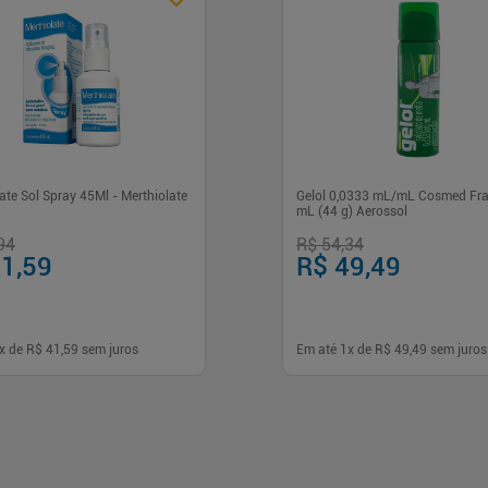
ate Sol Spray 45Ml - Merthiolate
Gelol 0,0333 mL/mL Cosmed Fr
mL (44 g) Aerossol
94
R$ 54,34
1,59
R$ 49,49
x de
R$ 41,59
sem juros
Em até
1
x de
R$ 49,49
sem juros
+
-
+
1
Comprar
Comprar