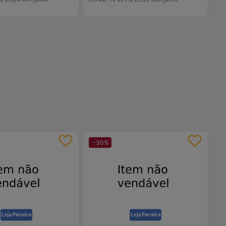
-
+
1
Comprar
Comprar
-
30
%
-
Loja Parceira
Loja Parceira