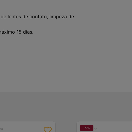
de lentes de contato, limpeza de
áximo 15 dias.
-
9
%
do
Patrocinado