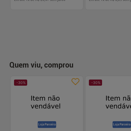
-
+
-
+
1
1
Comprar
Com
Quem viu, comprou
-
30
%
-
30
%
Loja Parceira
Loja Parceira