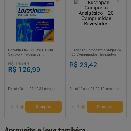
Loxonin Flex 100 mg Daiichi
Buscopan Composto Analgésico
Sankyo - 7 Adesivos
- 20 Comprimidos Revestidos
Transdérmicos
R$ 135,49
R$ 23,42
R$ 126,99
Em até
3
x de
R$ 42,33
sem juros
Em até
1
x de
R$ 23,42
sem juros
-
+
-
+
1
1
Comprar
Comprar
Aproveite e leve também