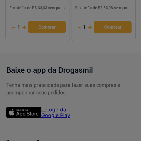
Em até
1
x de
R$ 64,63
sem juros
Em até
1
x de
R$ 56,08
sem juros
-
+
-
+
1
1
Comprar
Comprar
Baixe o app da Drogasmil
Tenha mais praticidade para fazer suas compras e
acompanhar seus pedidos