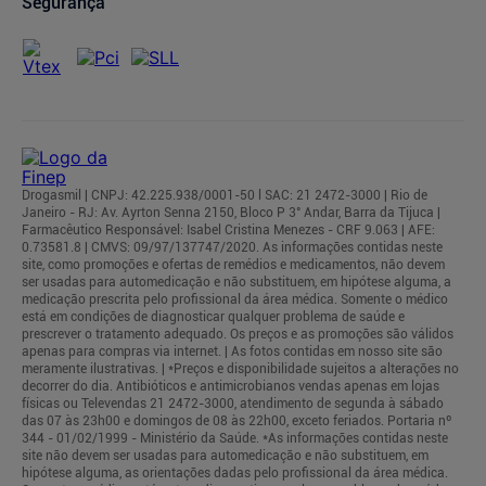
Segurança
Drogasmil | CNPJ: 42.225.938/0001-50 l SAC: 21 2472-3000 | Rio de
Janeiro - RJ: Av. Ayrton Senna 2150, Bloco P 3° Andar, Barra da Tijuca |
Farmacêutico Responsável: Isabel Cristina Menezes - CRF 9.063 | AFE:
0.73581.8 | CMVS: 09/97/137747/2020. As informações contidas neste
site, como promoções e ofertas de remédios e medicamentos, não devem
ser usadas para automedicação e não substituem, em hipótese alguma, a
medicação prescrita pelo profissional da área médica. Somente o médico
está em condições de diagnosticar qualquer problema de saúde e
prescrever o tratamento adequado. Os preços e as promoções são válidos
apenas para compras via internet. | As fotos contidas em nosso site são
meramente ilustrativas. | *Preços e disponibilidade sujeitos a alterações no
decorrer do dia. Antibióticos e antimicrobianos vendas apenas em lojas
físicas ou Televendas 21 2472-3000, atendimento de segunda à sábado
das 07 às 23h00 e domingos de 08 às 22h00, exceto feriados. Portaria nº
344 - 01/02/1999 - Ministério da Saúde. *As informações contidas neste
site não devem ser usadas para automedicação e não substituem, em
hipótese alguma, as orientações dadas pelo profissional da área médica.