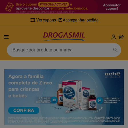
Ver cupons
Acompanhar pedido
Termos mais buscados
Busque por produto ou marca
1
º
fralda
6
º
mounjaro
2
º
lenco umedecido
7
º
sabonete líquido
3
º
retinol
8
º
tylenol
4
º
fralda geriatrica
9
º
fralda xg
5
º
desodorante
10
º
shampoo