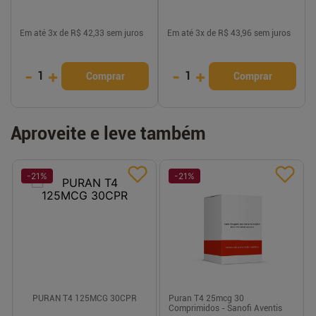
Em até
3
x de
R$ 42,33
sem juros
Em até
3
x de
R$ 43,96
sem juros
-
+
-
+
1
1
Comprar
Comprar
Aproveite e leve também
-
21
%
-
21
%
PURAN T4 125MCG 30CPR
Puran T4 25mcg 30
Comprimidos - Sanofi Aventis