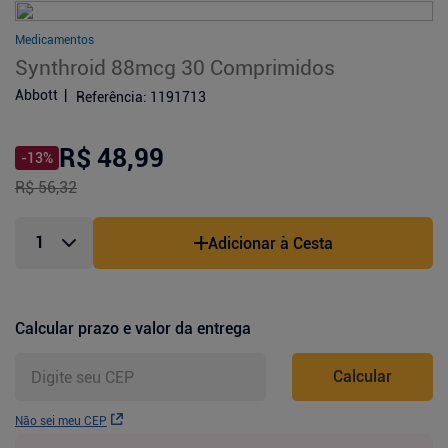
Medicamentos
Synthroid 88mcg 30 Comprimidos
Abbott
Referência
:
1191713
R$ 48,99
-
13
%
R$ 56,32
Adicionar à Cesta
Calcular prazo e valor da entrega
Calcular
Não sei meu CEP