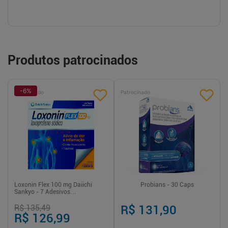
Produtos patrocinados
-
6
%
Patrocinado
Patrocinado
Loxonin Flex 100 mg Daiichi
Probians - 30 Caps
Sankyo - 7 Adesivos
Transdérmicos
R$ 135,49
R$ 131,90
R$ 126,99