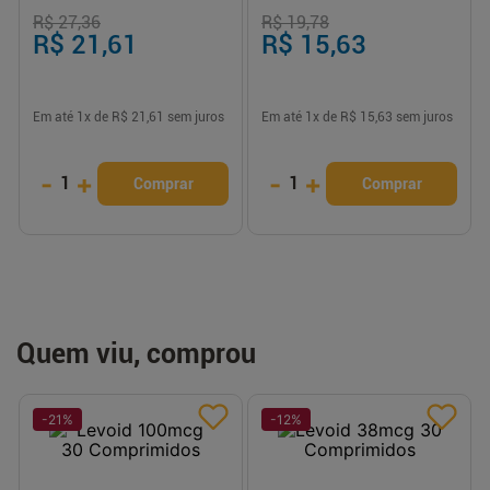
R$ 27,36
R$ 19,78
R$ 21,61
R$ 15,63
Em até
1
x de
R$ 21,61
sem juros
Em até
1
x de
R$ 15,63
sem juros
-
+
-
+
1
1
Comprar
Comprar
Quem viu, comprou
-
21
%
-
12
%