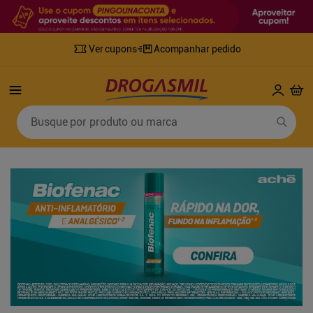
Ver cupons
Acompanhar pedido
Termos mais buscados
Busque por produto ou marca
1
º
fralda
6
º
mounjaro
2
º
lenco umedecido
7
º
sabonete líquido
3
º
retinol
8
º
tylenol
4
º
fralda geriatrica
9
º
fralda xg
5
º
desodorante
10
º
shampoo