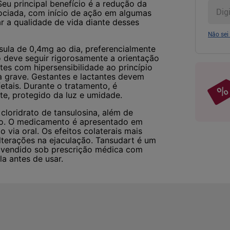
Seu principal benefício é a redução da
sociada, com início de ação em algumas
 a qualidade de vida diante desses
Não sei
ula de 0,4mg ao dia, preferencialmente
o deve seguir rigorosamente a orientação
tes com hipersensibilidade ao princípio
ca grave. Gestantes e lactantes devem
tais. Durante o tratamento, é
e, protegido da luz e umidade.
loridrato de tansulosina, além de
io. O medicamento é apresentado em
via oral. Os efeitos colaterais mais
alterações na ejaculação. Tansudart é um
, vendido sob prescrição médica com
a antes de usar.