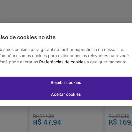
Uso de cookies no site
Usamos cookies para garantir a melhor experiência no nosso site.
-
58
%
-
22
%
Também usamos cookies para exibir anúncios relevantes para você.
Você pode alterar as
Preferências de cookies
a qualquer momento.
Rejeitar cookies
Aceitar cookies
Comprimidos
Venaflon 450 + 50Mg 30 Comprimidos
Duomo
R$ 114,99
R$ 216,10
R$ 47,94
R$ 169