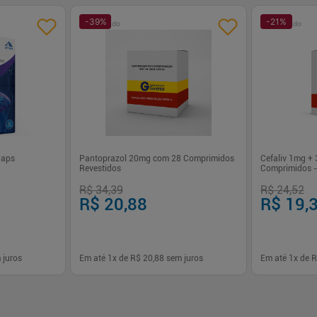
-
39
%
-
21
%
Patrocinado
Patrocinado
Caps
Pantoprazol 20mg com 28 Comprimidos
Cefaliv 1mg +
Revestidos
Comprimidos -
R$ 34,39
R$ 24,52
R$ 20,88
R$ 19,
 juros
Em até
1
x de
R$ 20,88
sem juros
Em até
1
x de
R
-
+
-
+
1
1
prar
Comprar