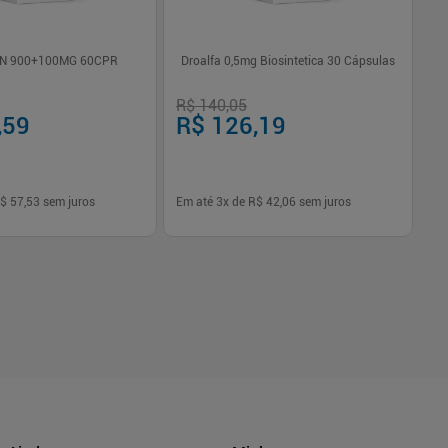
N 900+100MG 60CPR
Droalfa 0,5mg Biosintetica 30 Cápsulas
Cl
0,
R$ 140,05
R$
,59
R$ 126,19
R
$ 57,53
sem juros
Em até
3
x de
R$ 42,06
sem juros
Em
-
+
1
Comprar
Comprar