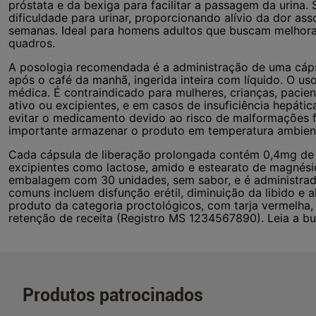
próstata e da bexiga para facilitar a passagem da urina. 
dificuldade para urinar, proporcionando alívio da dor as
semanas. Ideal para homens adultos que buscam melhorar
quadros.
A posologia recomendada é a administração de uma cáps
após o café da manhã, ingerida inteira com líquido. O us
médica. É contraindicado para mulheres, crianças, pacien
ativo ou excipientes, e em casos de insuficiência hepáti
evitar o medicamento devido ao risco de malformações fe
importante armazenar o produto em temperatura ambient
Cada cápsula de liberação prolongada contém 0,4mg de c
excipientes como lactose, amido e estearato de magnés
embalagem com 30 unidades, sem sabor, e é administrado 
comuns incluem disfunção erétil, diminuição da libido e 
produto da categoria proctológicos, com tarja vermelha
retenção de receita (Registro MS 1234567890). Leia a bul
Produtos patrocinados