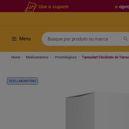
Busque por produto ou marca
Menu
Termos mais buscados
Medicamentos
Proctológicos
Tansudart Cloridrato de Tans
1
º
fralda
6
º
desodorante
2
º
lenco umedecido
7
º
sabonete líquido
DESC.LABORATÓRIO
3
º
retinol
8
º
tylenol
4
º
mounjaro
9
º
fralda xg
5
º
fralda geriatrica
10
º
shampoo