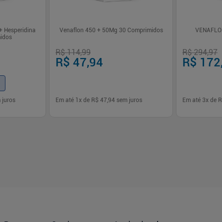
 Hesperidina
Venaflon 450 + 50Mg 30 Comprimidos
VENAFLO
idos
R$ 114,99
R$ 294,97
R$ 47,94
R$ 172
 juros
Em até
1
x de
R$ 47,94
sem juros
Em até
3
x de
R
-
+
-
+
1
1
prar
Comprar