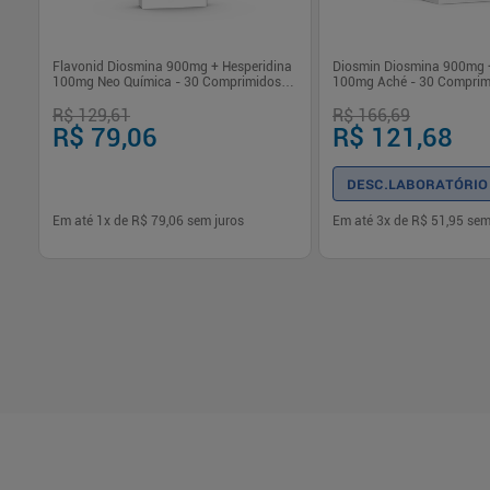
Flavonid Diosmina 900mg + Hesperidina
Diosmin Diosmina 900mg +
100mg Neo Química - 30 Comprimidos
100mg Aché - 30 Comprim
Revestidos
R$ 129,61
R$ 166,69
R$ 79,06
R$ 121,68
DESC.LABORATÓRIO
Em até
1
x de
R$ 79,06
sem juros
Em até
3
x de
R$ 51,95
sem
-
+
-
+
1
1
Comprar
Com