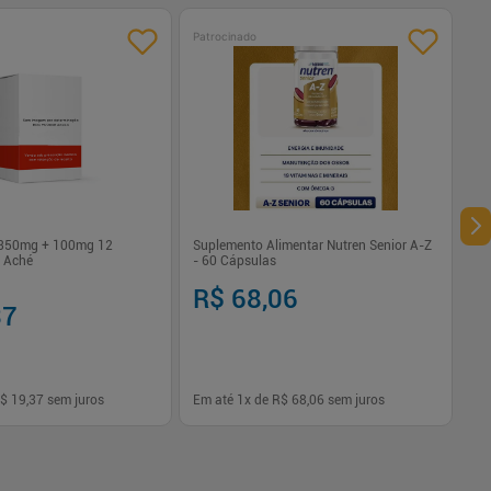
Patrocinado
 350mg + 100mg 12
Suplemento Alimentar Nutren Senior A-Z
 Aché
- 60 Cápsulas
R$ 68,06
37
$ 19,37
sem juros
Em até
1
x de
R$ 68,06
sem juros
-
+
1
Comprar
Comprar