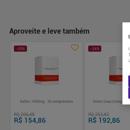
Aproveite e leve também
-
25
%
-
24
%
Daflon 1000mg - 30 comprimidos
Omnic Ocas 0,4mg 60 
R$ 206,48
R$ 253,43
R$ 154,86
R$ 192,86