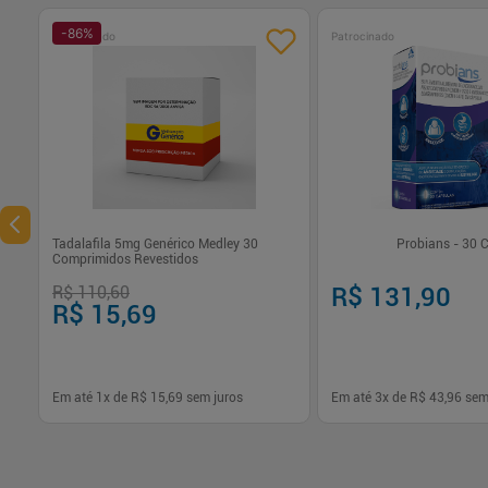
-
86
%
Patrocinado
Patrocinado
Tadalafila 5mg Genérico Medley 30
Probians - 30 
Comprimidos Revestidos
R$ 110,60
R$ 131,90
R$ 15,69
Em até
1
x de
R$ 15,69
sem juros
Em até
3
x de
R$ 43,96
sem
-
+
-
+
1
1
Comprar
Com