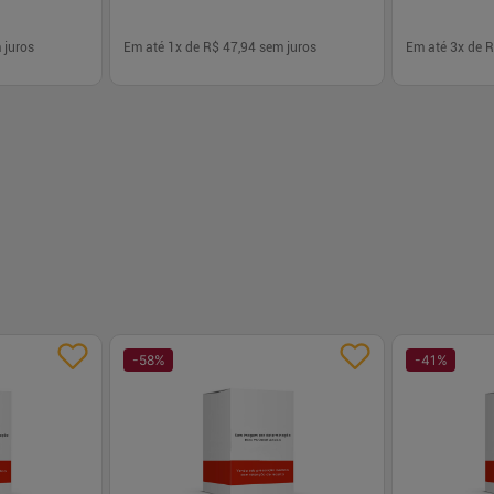
 juros
Em até
1
x de
R$ 47,94
sem juros
Em até
3
x de
R
-
+
-
+
1
1
prar
Comprar
-
58
%
-
41
%