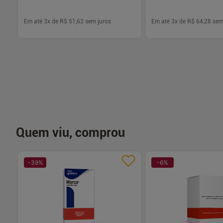
Em até
3
x de
R$ 51,62
sem juros
Em até
3
x de
R$ 64,28
sem
-
+
-
+
1
1
Comprar
Com
Quem viu, comprou
-
39
%
-
6
%