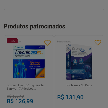
Produtos patrocinados
-
6
%
Patrocinado
Patrocinado
Loxonin Flex 100 mg Daiichi
Probians - 30 Caps
Sankyo - 7 Adesivos
Transdérmicos
R$ 135,49
R$ 131,90
R$ 126,99