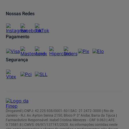
Oferta de Imóveis
Dermaclub
Compra Recorrente
Nossas Redes
Regulamentos
Pagamento
Segurança
Drogasmil | CNPJ: 42.225.938/0001-50 l SAC: 21 2472-3000 | Rio de
Janeiro - RJ: Av. Ayrton Senna 2150, Bloco P 3° Andar, Barra da Tijuca |
Farmacêutico Responsável: Isabel Cristina Menezes - CRF 9.063 | AFE:
0.73581.8 | CMVS: 09/97/137747/2020. As informações contidas neste