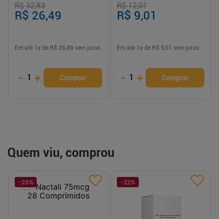
R$ 32,83
R$ 12,01
R$ 26,49
R$ 9,01
Em até
1
x de
R$ 26,49
sem juros
Em até
1
x de
R$ 9,01
sem juros
-
+
-
+
1
1
Comprar
Comprar
Quem viu, comprou
-
23
%
-
22
%