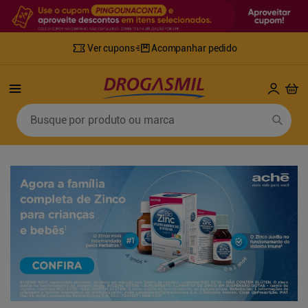
Ver cupons
Acompanhar pedido
Termos mais buscados
Busque por produto ou marca
1
º
fralda
6
º
desodorante
2
º
lenco umedecido
7
º
sabonete líquido
3
º
retinol
8
º
tylenol
4
º
mounjaro
9
º
fralda xg
5
º
fralda geriatrica
10
º
shampoo