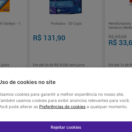
hi Sankyo - 7
Probians - 30 Caps
Hemifumarato 
Genérico Medl
Revestidos
R$ 131,90
R$ 69,68
R$ 33,
 juros
Em até
3
x de
R$ 43,96
sem juros
Em até
1
x de
R
-
+
-
+
Uso de cookies no site
1
1
prar
Comprar
Usamos cookies para garantir a melhor experiência no nosso site.
Também usamos cookies para exibir anúncios relevantes para você.
Você pode alterar as
Preferências de cookies
a qualquer momento.
Rejeitar cookies