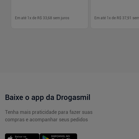
Em até
1
x de
R$ 33,68
sem juros
Em até
1
x de
R$ 37,91
sem
-
+
-
+
1
1
Comprar
Com
Baixe o app da Drogasmil
Tenha mais praticidade para fazer suas
compras e acompanhar seus pedidos