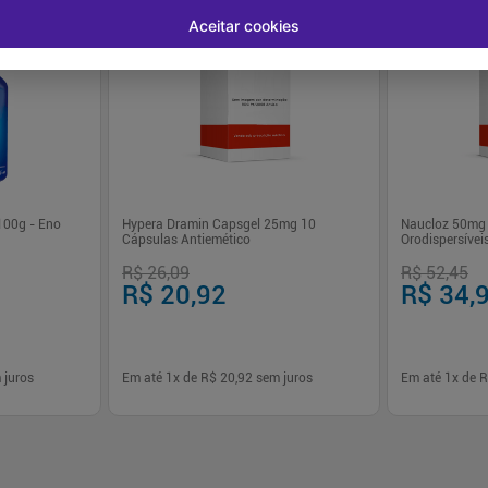
Aceitar cookies
-
20
%
-
33
%
100g - Eno
Hypera Dramin Capsgel 25mg 10
Naucloz 50mg
Cápsulas Antiemético
Orodispersívei
R$ 26,09
R$ 52,45
R$ 20,92
R$ 34,
 juros
Em até
1
x de
R$ 20,92
sem juros
Em até
1
x de
R
-
+
-
+
1
1
prar
Comprar