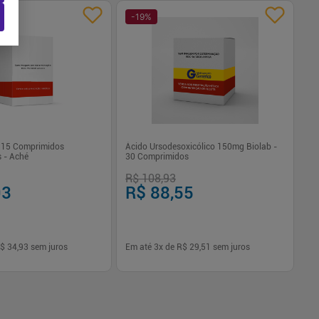
-
19
%
-
 15 Comprimidos
Ácido Ursodesoxicólico 150mg Biolab -
Na
s - Aché
30 Comprimidos
Gr
R$ 108,93
R$
93
R$ 88,55
R
$ 34,93
sem juros
Em até
3
x de
R$ 29,51
sem juros
Em
-
+
1
Comprar
Comprar