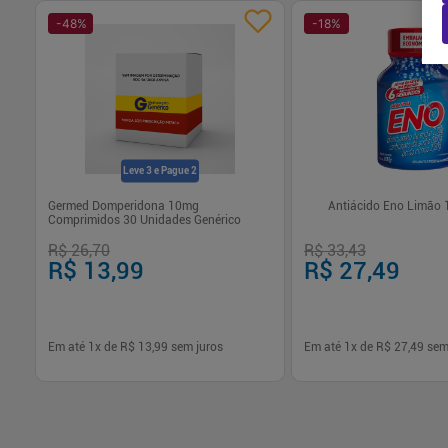
-
48
%
-
18
%
Leve 3 e Pague 2
las
Germed Domperidona 10mg
Antiácido Eno Limão 
Comprimidos 30 Unidades Genérico
R$ 26,70
R$ 33,43
R$ 13,99
R$ 27,49
Em até
1
x de
R$ 13,99
sem juros
Em até
1
x de
R$ 27,49
sem
-
+
-
+
1
1
Comprar
Com