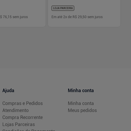
LOJA PARCEIRA
$ 76,15
sem juros
Em até
2
x de
R$ 29,50
sem juros
Em
-
+
1
Comprar
Comprar
Ajuda
Minha conta
Compras e Pedidos
Minha conta
Atendimento
Meus pedidos
Compra Recorrente
Lojas Parceiras