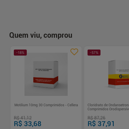
Quem viu, comprou
-
18
%
-
57
%
a
Motilium 10mg 30 Comprimidos - Cellera
Cloridrato de Ondansetro
des
Comprimidos Orodispersíve
R$ 41,12
R$ 87,26
R$ 33,68
R$ 37,91