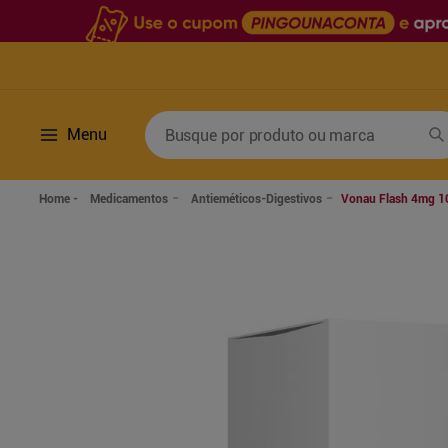
Busque por produto ou marca
Menu
Termos mais buscados
Medicamentos
Antieméticos-Digestivos
Vonau Flash 4mg 10
1
º
fralda
6
º
desodorante
2
º
lenco umedecido
7
º
sabonete líquido
3
º
retinol
8
º
tylenol
4
º
fralda geriatrica
9
º
fralda xg
5
º
mounjaro
10
º
shampoo