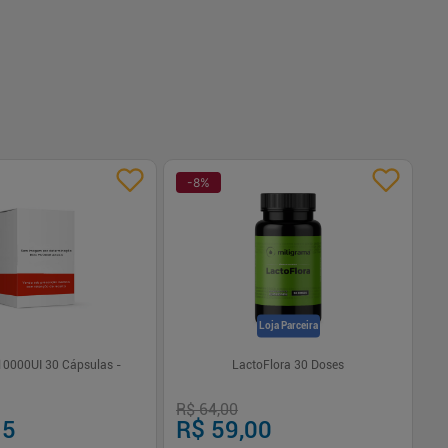
-
8
%
-
Loja Parceira
0000UI 30 Cápsulas -
LactoFlora 30 Doses
Na
Or
R$ 64,00
R$
15
R$ 59,00
R