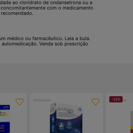
idade ao cloridrato de ondansetrona ou a
do concomitantemente com o medicamento
é recomendado.
um médico ou farmacêutico. Leia a bula.
a automedicação. Venda sob prescrição
-
52
%
Patrocinado
Patrocinado