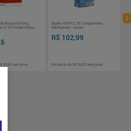
de Bisoprolol 5mg
Digeliv 400FCC 30 Comprimidos
ey C/ 30 Comprimidos
Mastigáveis - Apsen
R$ 102,99
65
$ 33,65
sem juros
Em até
3
x de
R$ 34,33
sem juros
-
+
1
Comprar
Comprar