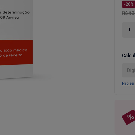
-
26
%
R$ 53
Calcul
Não sei