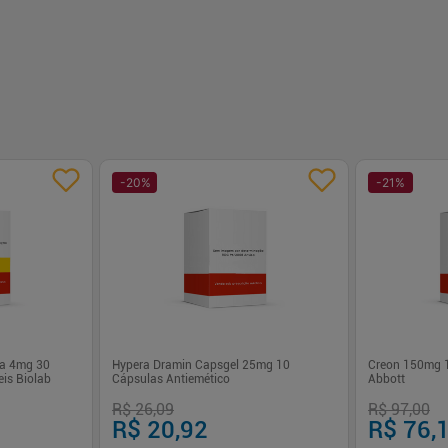
-
20
%
-
21
%
na 4mg 30
Hypera Dramin Capsgel 25mg 10
Creon 150mg 1
is Biolab
Cápsulas Antiemético
Abbott
R$ 26,09
R$ 97,00
R$ 20,92
R$ 76,