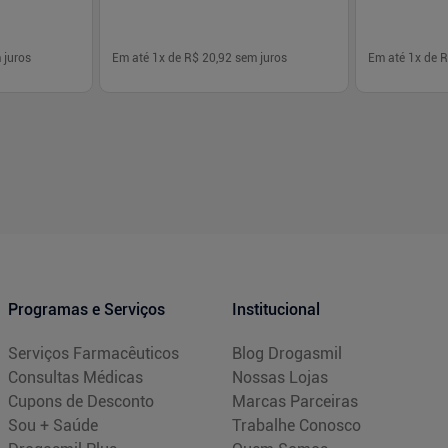
 juros
Em até
1
x de
R$ 20,92
sem juros
Em até
1
x de
R
-
+
-
+
1
1
prar
Comprar
Programas e Serviços
Institucional
Serviços Farmacêuticos
Blog Drogasmil
Consultas Médicas
Nossas Lojas
Cupons de Desconto
Marcas Parceiras
Sou + Saúde
Trabalhe Conosco