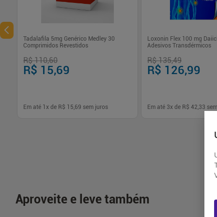
Tadalafila 5mg Genérico Medley 30
Loxonin Flex 100 mg Daiic
Comprimidos Revestidos
Adesivos Transdérmicos
R$ 110,60
R$ 135,49
R$ 15,69
R$ 126,99
Em até
1
x de
R$ 15,69
sem juros
Em até
3
x de
R$ 42,33
sem
-
+
-
+
1
1
Comprar
Com
Aproveite e leve também