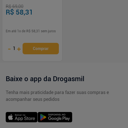
R$ 69,00
R$ 58,31
Em até
1
x de
R$ 58,31
sem juros
-
+
1
Comprar
Baixe o app da Drogasmil
Tenha mais praticidade para fazer suas compras e
acompanhar seus pedidos