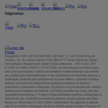
Segurança
Drogasmil | CNPJ: 42.225.938/0001-50 l SAC: 21 2472-3000 | Rio de
Janeiro - RJ: Av. Ayrton Senna 2150, Bloco P 3° Andar, Barra da Tijuca |
Farmacêutico Responsável: Isabel Cristina Menezes - CRF 9.063 | AFE:
0.73581.8 | CMVS: 09/97/137747/2020. As informações contidas neste
site, como promoções e ofertas de remédios e medicamentos, não devem
ser usadas para automedicação e não substituem, em hipótese alguma, a
medicação prescrita pelo profissional da área médica. Somente o médico
está em condições de diagnosticar qualquer problema de saúde e
prescrever o tratamento adequado. Os preços e as promoções são válidos
apenas para compras via internet. | As fotos contidas em nosso site são
meramente ilustrativas. | *Preços e disponibilidade sujeitos a alterações no
decorrer do dia. Antibióticos e antimicrobianos vendas apenas em lojas
físicas ou Televendas 21 2472-3000, atendimento de segunda à sábado
das 07 às 23h00 e domingos de 08 às 22h00, exceto feriados. Portaria nº