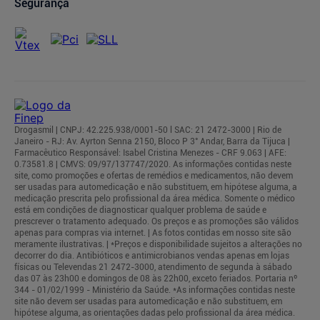
Segurança
Drogasmil | CNPJ: 42.225.938/0001-50 l SAC: 21 2472-3000 | Rio de
Janeiro - RJ: Av. Ayrton Senna 2150, Bloco P 3° Andar, Barra da Tijuca |
Farmacêutico Responsável: Isabel Cristina Menezes - CRF 9.063 | AFE:
0.73581.8 | CMVS: 09/97/137747/2020. As informações contidas neste
site, como promoções e ofertas de remédios e medicamentos, não devem
ser usadas para automedicação e não substituem, em hipótese alguma, a
medicação prescrita pelo profissional da área médica. Somente o médico
está em condições de diagnosticar qualquer problema de saúde e
prescrever o tratamento adequado. Os preços e as promoções são válidos
apenas para compras via internet. | As fotos contidas em nosso site são
meramente ilustrativas. | *Preços e disponibilidade sujeitos a alterações no
decorrer do dia. Antibióticos e antimicrobianos vendas apenas em lojas
físicas ou Televendas 21 2472-3000, atendimento de segunda à sábado
das 07 às 23h00 e domingos de 08 às 22h00, exceto feriados. Portaria nº
344 - 01/02/1999 - Ministério da Saúde. *As informações contidas neste
site não devem ser usadas para automedicação e não substituem, em
hipótese alguma, as orientações dadas pelo profissional da área médica.