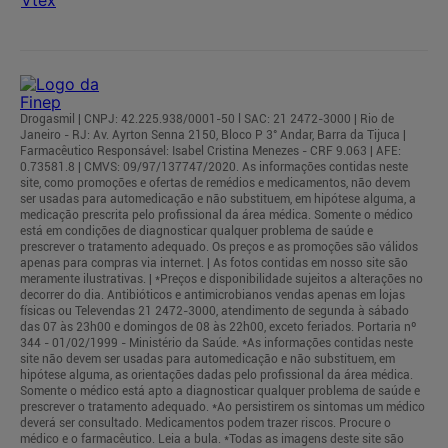
Drogasmil | CNPJ: 42.225.938/0001-50 l SAC: 21 2472-3000 | Rio de
Janeiro - RJ: Av. Ayrton Senna 2150, Bloco P 3° Andar, Barra da Tijuca |
Farmacêutico Responsável: Isabel Cristina Menezes - CRF 9.063 | AFE:
0.73581.8 | CMVS: 09/97/137747/2020. As informações contidas neste
site, como promoções e ofertas de remédios e medicamentos, não devem
ser usadas para automedicação e não substituem, em hipótese alguma, a
medicação prescrita pelo profissional da área médica. Somente o médico
está em condições de diagnosticar qualquer problema de saúde e
prescrever o tratamento adequado. Os preços e as promoções são válidos
apenas para compras via internet. | As fotos contidas em nosso site são
meramente ilustrativas. | *Preços e disponibilidade sujeitos a alterações no
decorrer do dia. Antibióticos e antimicrobianos vendas apenas em lojas
físicas ou Televendas 21 2472-3000, atendimento de segunda à sábado
das 07 às 23h00 e domingos de 08 às 22h00, exceto feriados. Portaria nº
344 - 01/02/1999 - Ministério da Saúde. *As informações contidas neste
site não devem ser usadas para automedicação e não substituem, em
hipótese alguma, as orientações dadas pelo profissional da área médica.
Somente o médico está apto a diagnosticar qualquer problema de saúde e
prescrever o tratamento adequado. *Ao persistirem os sintomas um médico
deverá ser consultado. Medicamentos podem trazer riscos. Procure o
médico e o farmacêutico. Leia a bula. *Todas as imagens deste site são