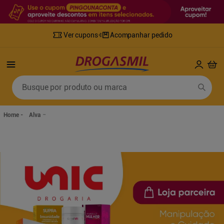
Ver cupons
Acompanhar pedido
Termos mais buscados
Busque por produto ou marca
1
º
fralda
6
º
desodorante
2
º
lenco umedecido
7
º
sabonete líquido
Alva
3
º
retinol
8
º
tylenol
4
º
fralda geriatrica
9
º
fralda xg
5
º
mounjaro
10
º
shampoo