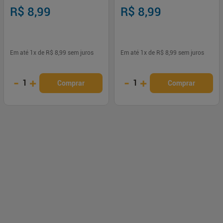
Cor do ano Orange 9ml
R$ 8,99
R$ 8,99
Em até
1
x de
R$ 8,99
sem juros
Em até
1
x de
R$ 8,99
sem juros
-
+
-
+
1
1
Comprar
Comprar