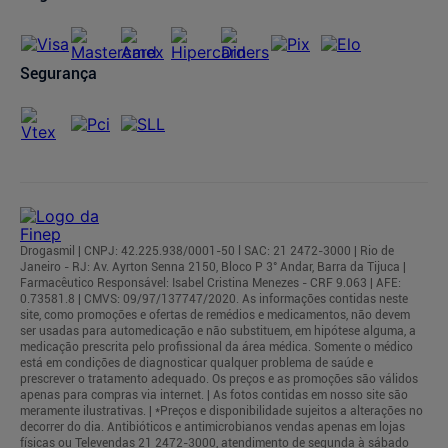
Segurança
Drogasmil | CNPJ: 42.225.938/0001-50 l SAC: 21 2472-3000 | Rio de
Janeiro - RJ: Av. Ayrton Senna 2150, Bloco P 3° Andar, Barra da Tijuca |
Farmacêutico Responsável: Isabel Cristina Menezes - CRF 9.063 | AFE:
0.73581.8 | CMVS: 09/97/137747/2020. As informações contidas neste
site, como promoções e ofertas de remédios e medicamentos, não devem
ser usadas para automedicação e não substituem, em hipótese alguma, a
medicação prescrita pelo profissional da área médica. Somente o médico
está em condições de diagnosticar qualquer problema de saúde e
prescrever o tratamento adequado. Os preços e as promoções são válidos
apenas para compras via internet. | As fotos contidas em nosso site são
meramente ilustrativas. | *Preços e disponibilidade sujeitos a alterações no
decorrer do dia. Antibióticos e antimicrobianos vendas apenas em lojas
físicas ou Televendas 21 2472-3000, atendimento de segunda à sábado