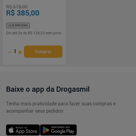
de Parfum 100ml
R$ 519,00
R$ 385,00
LOJA PARCEIRA
Em até
3
x de
R$ 128,33
sem juros
-
+
1
Comprar
Baixe o app da Drogasmil
Tenha mais praticidade para fazer suas compras e
acompanhar seus pedidos