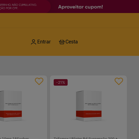
-
21
%