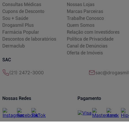
Consultas Médicas
Nossas Lojas
Cupons de Desconto
Marcas Parceiras
Sou + Saúde
Trabalhe Conosco
Drogasmil Plus
Quem Somos
Farmácia Popular
Relação com Investidores
Descontos de laboratórios
Política de Privacidade
Dermaclub
Canal de Denúncias
Oferta de Imóveis
SAC
(21) 2472-3000
sac@drogasmil
Nossas Redes
Pagamento