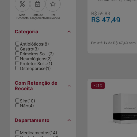
Tiorfan 100mg 9 Cápsu
R$ 59,83
Mais
Data de
Por
R$ 47,49
Desconto
Lançamento
Relevância
Categoria
Em até
1
x de
R$ 47,49
sem 
Antibióticos
(
8
)
Gastro
(
3
)
Primeiros So...
(
2
)
Neurológicos
(
2
)
-
+
1
Comp
Protetor Sol...
(
1
)
Osteoporose
(
1
)
Com Retenção de
-
21
%
Receita
Sim
(
10
)
Não
(
4
)
Departamento
Medicamentos
(
14
)