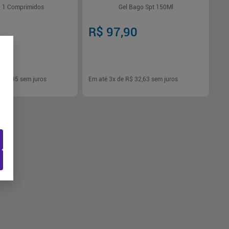
 1 Comprimidos
Gel Bago Spt 150Ml
R$ 97,90
,85
$ 98,95
sem juros
Em até
3
x de
R$ 32,63
sem juros
-
+
1
Comprar
Comprar