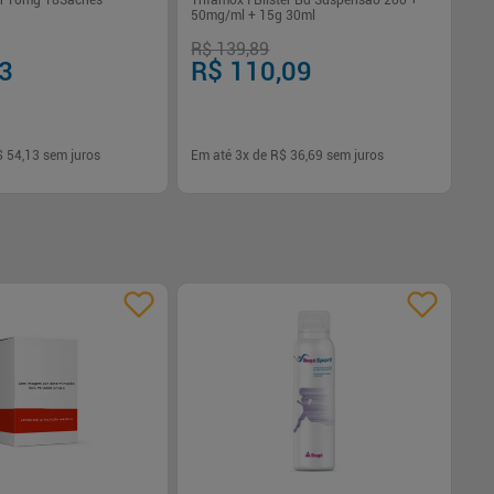
an 10mg 18Saches
Trifamox I Blister Bd Suspensão 200 +
50mg/ml + 15g 30ml
R$ 139,89
13
R$ 110,09
$ 54,13
sem juros
Em até
3
x de
R$ 36,69
sem juros
-
+
1
Comprar
Comprar