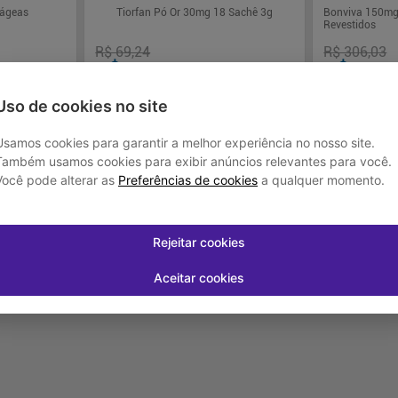
rágeas
Tiorfan Pó Or 30mg 18 Sachê 3g
Bonviva 150mg
Revestidos
R$ 69,24
R$ 306,03
R$ 57,33
R$ 296
Uso de cookies no site
juros
Em até
1
x de
R$ 57,33
sem juros
Em até
3
x de
R
Usamos cookies para garantir a melhor experiência no nosso site.
Também usamos cookies para exibir anúncios relevantes para você.
Você pode alterar as
Preferências de cookies
a qualquer momento.
-
+
-
+
1
1
rar
Comprar
Rejeitar cookies
Aceitar cookies