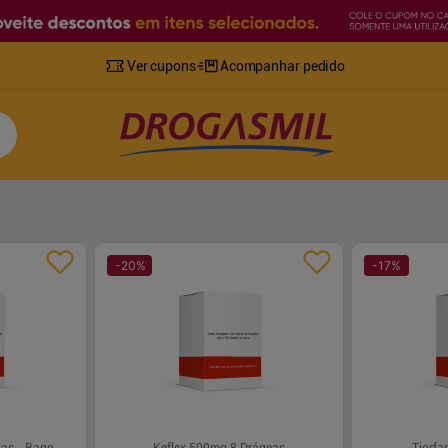
Ver cupons
Acompanhar pedido
-
20
%
-
17
%