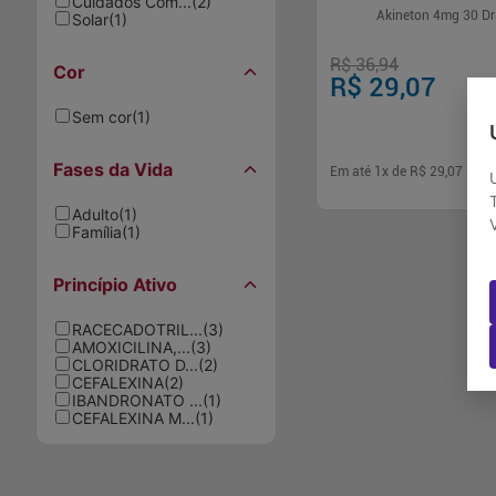
Cuidados Com...
(
2
)
Akineton 4mg 30 D
Solar
(
1
)
R$ 36,94
Cor
R$ 29,07
Sem cor
(
1
)
Fases da Vida
Em até
1
x de
R$ 29,07
sem 
Adulto
(
1
)
Família
(
1
)
-
+
1
Comp
Princípio Ativo
RACECADOTRIL...
(
3
)
AMOXICILINA,...
(
3
)
CLORIDRATO D...
(
2
)
CEFALEXINA
(
2
)
IBANDRONATO ...
(
1
)
CEFALEXINA M...
(
1
)