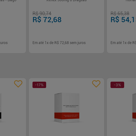
las - Bago
Keflex 500mg 8 Drágeas
Tiorf
R$ 90,74
R$ 65,38
R$ 72,68
R$ 54,
juros
Em até
1
x de
R$ 72,68
sem juros
Em até
1
x de
R
-
+
-
+
1
1
rar
Comprar
-
17
%
-
3
%