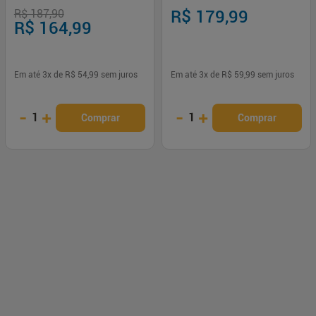
Bell Soft
R$ 187,90
R$ 179,99
R$ 164,99
Em até
3
x de
R$ 54,99
sem juros
Em até
3
x de
R$ 59,99
sem juros
-
+
-
+
1
1
Comprar
Comprar