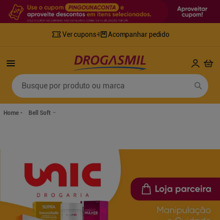
Ver cupons
Acompanhar pedido
Termos mais buscados
Busque por produto ou marca
1
º
fralda
6
º
desodorante
2
º
lenco umedecido
7
º
sabonete líquido
Bell Soft
3
º
retinol
8
º
tylenol
4
º
mounjaro
9
º
fralda xg
5
º
fralda geriatrica
10
º
shampoo