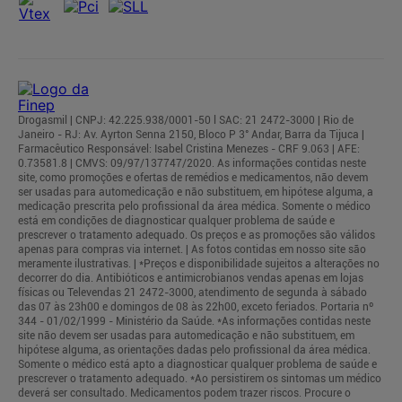
Drogasmil | CNPJ: 42.225.938/0001-50 l SAC: 21 2472-3000 | Rio de
Janeiro - RJ: Av. Ayrton Senna 2150, Bloco P 3° Andar, Barra da Tijuca |
Farmacêutico Responsável: Isabel Cristina Menezes - CRF 9.063 | AFE:
0.73581.8 | CMVS: 09/97/137747/2020. As informações contidas neste
site, como promoções e ofertas de remédios e medicamentos, não devem
ser usadas para automedicação e não substituem, em hipótese alguma, a
medicação prescrita pelo profissional da área médica. Somente o médico
está em condições de diagnosticar qualquer problema de saúde e
prescrever o tratamento adequado. Os preços e as promoções são válidos
apenas para compras via internet. | As fotos contidas em nosso site são
meramente ilustrativas. | *Preços e disponibilidade sujeitos a alterações no
decorrer do dia. Antibióticos e antimicrobianos vendas apenas em lojas
físicas ou Televendas 21 2472-3000, atendimento de segunda à sábado
das 07 às 23h00 e domingos de 08 às 22h00, exceto feriados. Portaria nº
344 - 01/02/1999 - Ministério da Saúde. *As informações contidas neste
site não devem ser usadas para automedicação e não substituem, em
hipótese alguma, as orientações dadas pelo profissional da área médica.
Somente o médico está apto a diagnosticar qualquer problema de saúde e
prescrever o tratamento adequado. *Ao persistirem os sintomas um médico
deverá ser consultado. Medicamentos podem trazer riscos. Procure o