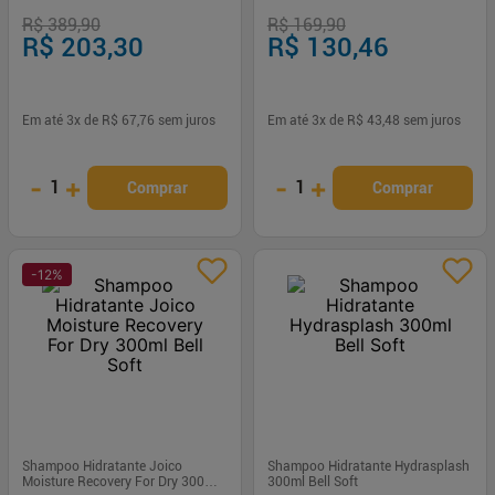
cabelos finos
R$ 389,90
R$ 169,90
R$ 203,30
R$ 130,46
Em até
3
x de
R$ 67,76
sem juros
Em até
3
x de
R$ 43,48
sem juros
-
+
-
+
1
1
Comprar
Comprar
-
12
%
Shampoo Hidratante Joico
Shampoo Hidratante Hydrasplash
Moisture Recovery For Dry 300ml
300ml Bell Soft