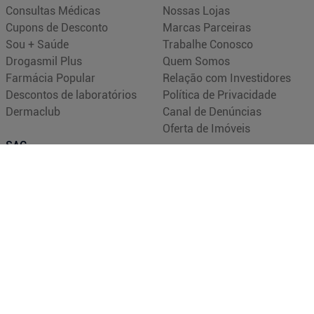
Consultas Médicas
Nossas Lojas
Cupons de Desconto
Marcas Parceiras
Sou + Saúde
Trabalhe Conosco
Drogasmil Plus
Quem Somos
Farmácia Popular
Relação com Investidores
Descontos de laboratórios
Política de Privacidade
Dermaclub
Canal de Denúncias
Oferta de Imóveis
SAC
(21) 2472-3000
sac@drogasmil
Nossas Redes
Pagamento