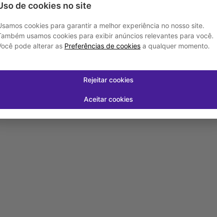
Uso de cookies no site
Cápsulas
Utrogestan 200Mg 14Cps
Ogestan
Usamos cookies para garantir a melhor experiência no nosso site.
R$ 87,51
R$ 373
Também usamos cookies para exibir anúncios relevantes para você.
R$ 78,76
Você pode alterar as
Preferências de cookies
a qualquer momento.
juros
Em até
1
x de
R$ 78,76
sem juros
Em até
3
x de
R
Rejeitar cookies
Aceitar cookies
-
+
-
+
1
1
rar
Comprar