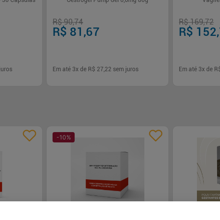
- 30 Cápsulas
Oestrogel Pump Gel 0,6mg 80g
Vagif
R$ 90,74
R$ 169,72
R$ 81,67
R$ 152
juros
Em até
3
x de
R$ 27,22
sem juros
Em até
3
x de
R
-
+
-
+
1
1
rar
Comprar
-
10
%