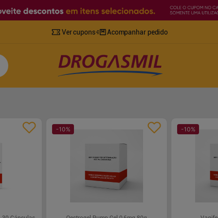
Ver cupons
Acompanhar pedido
-
10
%
-
10
%