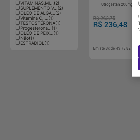
VITAMINAS,MI...
(
2
)
Utrogestan 200mg 42 
SUPLEMENTO V...
(
2
)
OLEO DE ALGA...
(
2
)
Vitamina C, ...
(
1
)
R$ 262,75
TESTOSTERONA
(
1
)
R$ 236,48
Progesterona...
(
1
)
OLEO DE PEIX...
(
1
)
Não
(
1
)
ESTRADIOL
(
1
)
Em até
3
x de
R$ 78,82
sem 
-
+
1
Comp