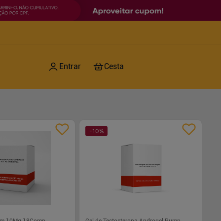
-
10
%