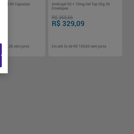
 Gold 90 Cápsulas
Androgel 50 + 10mg Gel Top 05g 30
Envelopes
,15
R$ 365,66
R$ 329,09
$ 124,38
sem juros
Em até
3
x de
R$ 109,69
sem juros
-
+
1
Comprar
Comprar