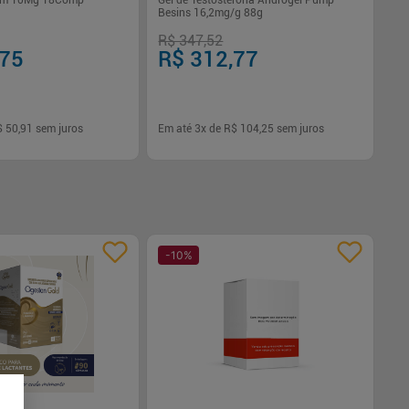
em 10Mg 18Comp
Gel de Testosterona Androgel Pump
Besins 16,2mg/g 88g
R$ 347,52
,75
R$ 312,77
$ 50,91
sem juros
Em até
3
x de
R$ 104,25
sem juros
-
+
1
Comprar
Comprar
-
10
%