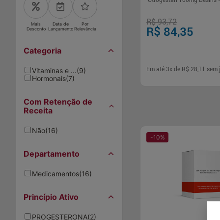
Utrogestan 100mg Besins 
R$ 93,72
Mais
Data de
Por
R$ 84,35
Desconto
Lançamento
Relevância
Categoria
Em até
3
x de
R$ 28,11
sem 
Vitaminas e ...
(
9
)
Hormonais
(
7
)
-
+
1
Comp
Com Retenção de
Receita
Não
(
16
)
-
10
%
Departamento
Medicamentos
(
16
)
Princípio Ativo
PROGESTERONA
(
2
)