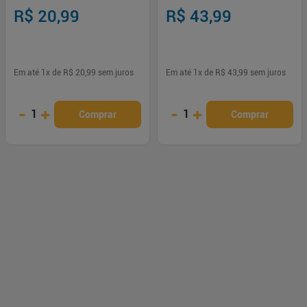
Bioderm
Loiras
R$ 20,99
R$ 43,99
Em até
1
x de
R$ 20,99
sem juros
Em até
1
x de
R$ 43,99
sem juros
-
+
-
+
1
1
Comprar
Comprar