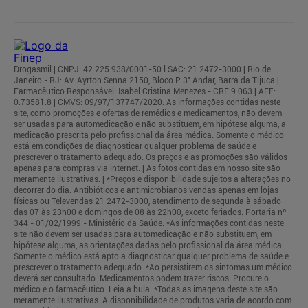
Drogasmil | CNPJ: 42.225.938/0001-50 l SAC: 21 2472-3000 | Rio de
Janeiro - RJ: Av. Ayrton Senna 2150, Bloco P 3° Andar, Barra da Tijuca |
Farmacêutico Responsável: Isabel Cristina Menezes - CRF 9.063 | AFE:
0.73581.8 | CMVS: 09/97/137747/2020. As informações contidas neste
site, como promoções e ofertas de remédios e medicamentos, não devem
ser usadas para automedicação e não substituem, em hipótese alguma, a
medicação prescrita pelo profissional da área médica. Somente o médico
está em condições de diagnosticar qualquer problema de saúde e
prescrever o tratamento adequado. Os preços e as promoções são válidos
apenas para compras via internet. | As fotos contidas em nosso site são
meramente ilustrativas. | *Preços e disponibilidade sujeitos a alterações no
decorrer do dia. Antibióticos e antimicrobianos vendas apenas em lojas
físicas ou Televendas 21 2472-3000, atendimento de segunda à sábado
das 07 às 23h00 e domingos de 08 às 22h00, exceto feriados. Portaria nº
344 - 01/02/1999 - Ministério da Saúde. *As informações contidas neste
site não devem ser usadas para automedicação e não substituem, em
hipótese alguma, as orientações dadas pelo profissional da área médica.
Somente o médico está apto a diagnosticar qualquer problema de saúde e
prescrever o tratamento adequado. *Ao persistirem os sintomas um médico
deverá ser consultado. Medicamentos podem trazer riscos. Procure o
médico e o farmacêutico. Leia a bula. *Todas as imagens deste site são
meramente ilustrativas. A disponibilidade de produtos varia de acordo com