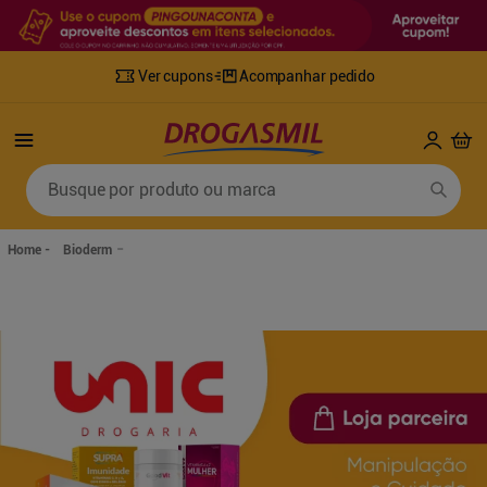
Ver cupons
Acompanhar pedido
Termos mais buscados
Busque por produto ou marca
1
º
fralda
6
º
desodorante
2
º
lenco umedecido
7
º
sabonete líquido
Bioderm
3
º
retinol
8
º
tylenol
4
º
mounjaro
9
º
fralda xg
5
º
fralda geriatrica
10
º
shampoo