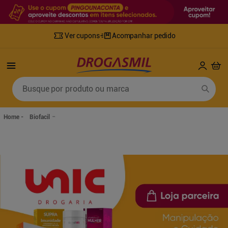
Ver cupons
Acompanhar pedido
Termos mais buscados
Busque por produto ou marca
1
º
fralda
6
º
desodorante
2
º
lenco umedecido
7
º
sabonete líquido
Biofacil
3
º
retinol
8
º
tylenol
4
º
mounjaro
9
º
fralda xg
5
º
fralda geriatrica
10
º
shampoo