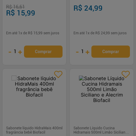
Vegetal e Firmadora
R$ 16,61
R$ 24,99
R$ 15,99
Em até
1
x de
R$ 15,99
sem juros
Em até
1
x de
R$ 24,99
sem juros
-
+
-
+
1
1
Comprar
Comprar
Sabonete líquido HidraMais 400ml
Sabonete Líquido Cucina
fragrância bebê Biofacil
Hidramais 500ml Limão Siciliano