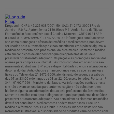
Drogasmil | CNPJ: 42.225.938/0001-50 l SAC: 21 2472-3000 | Rio de
Janeiro - RJ: Av. Ayrton Senna 2150, Bloco P 3° Andar, Barra da Tijuca |
Farmacêutico Responsável: Isabel Cristina Menezes - CRF 9.063 | AFE:
0.73581.8 | CMVS: 09/97/137747/2020. As informações contidas neste
site, como promoções e ofertas de remédios e medicamentos, não devem
ser usadas para automedicação e não substituem, em hipótese alguma, a
medicação prescrita pelo profissional da área médica. Somente o médico
está em condições de diagnosticar qualquer problema de saúde e
prescrever o tratamento adequado. Os preços e as promoções são válidos
apenas para compras via internet. | As fotos contidas em nosso site são
meramente ilustrativas. | *Preços e disponibilidade sujeitos a alterações no
decorrer do dia. Antibióticos e antimicrobianos vendas apenas em lojas
físicas ou Televendas 21 2472-3000, atendimento de segunda à sábado
das 07 às 23h00 e domingos de 08 às 22h00, exceto feriados. Portaria nº
344 - 01/02/1999 - Ministério da Saúde. *As informações contidas neste
site não devem ser usadas para automedicação e não substituem, em
hipótese alguma, as orientações dadas pelo profissional da área médica.
Somente o médico está apto a diagnosticar qualquer problema de saúde e
prescrever o tratamento adequado. *Ao persistirem os sintomas um médico
deverá ser consultado. Medicamentos podem trazer riscos. Procure o
médico e o farmacêutico. Leia a bula. *Todas as imagens deste site são
meramente ilustrativas. A disponibilidade de produtos varia de acordo com