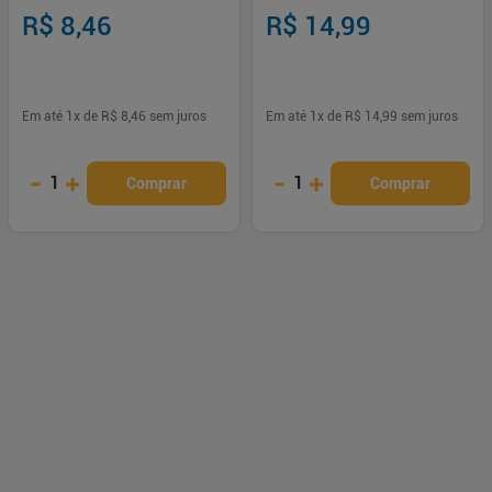
e Alecrim Biofacil
R$ 8,46
R$ 14,99
Em até
1
x de
R$ 8,46
sem juros
Em até
1
x de
R$ 14,99
sem juros
-
+
-
+
1
1
Comprar
Comprar