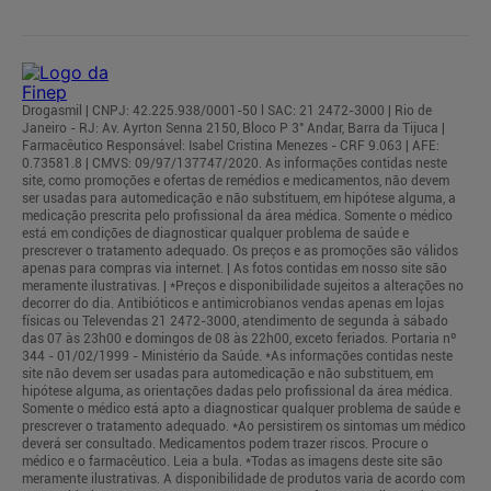
Drogasmil | CNPJ: 42.225.938/0001-50 l SAC: 21 2472-3000 | Rio de
Janeiro - RJ: Av. Ayrton Senna 2150, Bloco P 3° Andar, Barra da Tijuca |
Farmacêutico Responsável: Isabel Cristina Menezes - CRF 9.063 | AFE:
0.73581.8 | CMVS: 09/97/137747/2020. As informações contidas neste
site, como promoções e ofertas de remédios e medicamentos, não devem
ser usadas para automedicação e não substituem, em hipótese alguma, a
medicação prescrita pelo profissional da área médica. Somente o médico
está em condições de diagnosticar qualquer problema de saúde e
prescrever o tratamento adequado. Os preços e as promoções são válidos
apenas para compras via internet. | As fotos contidas em nosso site são
meramente ilustrativas. | *Preços e disponibilidade sujeitos a alterações no
decorrer do dia. Antibióticos e antimicrobianos vendas apenas em lojas
físicas ou Televendas 21 2472-3000, atendimento de segunda à sábado
das 07 às 23h00 e domingos de 08 às 22h00, exceto feriados. Portaria nº
344 - 01/02/1999 - Ministério da Saúde. *As informações contidas neste
site não devem ser usadas para automedicação e não substituem, em
hipótese alguma, as orientações dadas pelo profissional da área médica.
Somente o médico está apto a diagnosticar qualquer problema de saúde e
prescrever o tratamento adequado. *Ao persistirem os sintomas um médico
deverá ser consultado. Medicamentos podem trazer riscos. Procure o
médico e o farmacêutico. Leia a bula. *Todas as imagens deste site são
meramente ilustrativas. A disponibilidade de produtos varia de acordo com