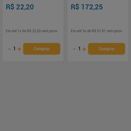
Comprimidos
de A a Z 60 + 30 Comp.
R$ 22,20
R$ 172,25
Em até
1
x de
R$ 22,20
sem juros
Em até
3
x de
R$ 57,41
sem juros
-
+
-
+
1
1
Comprar
Comprar