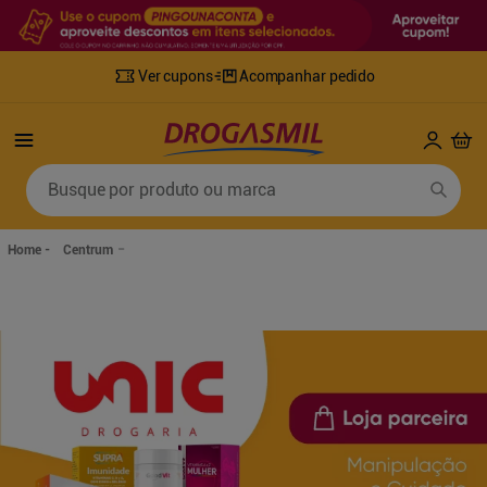
Ver cupons
Acompanhar pedido
Termos mais buscados
Busque por produto ou marca
1
º
fralda
6
º
desodorante
2
º
lenco umedecido
7
º
sabonete líquido
Centrum
3
º
retinol
8
º
tylenol
4
º
mounjaro
9
º
fralda xg
5
º
fralda geriatrica
10
º
shampoo