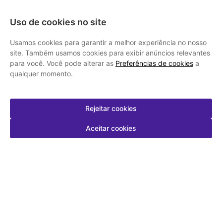
Uso de cookies no site
Segurança
Usamos cookies para garantir a melhor experiência no nosso
site. Também usamos cookies para exibir anúncios relevantes
para você. Você pode alterar as
Preferências de cookies
a
qualquer momento.
Rejeitar cookies
Drogasmil | CNPJ: 42.225.938/0001-50 l SAC: 21 2472-3000 | Rio de
Janeiro - RJ: Av. Ayrton Senna 2150, Bloco P 3° Andar, Barra da Tijuca |
Aceitar cookies
Farmacêutico Responsável: Isabel Cristina Menezes - CRF 9.063 | AFE:
0.73581.8 | CMVS: 09/97/137747/2020. As informações contidas neste
site, como promoções e ofertas de remédios e medicamentos, não devem
ser usadas para automedicação e não substituem, em hipótese alguma, a
medicação prescrita pelo profissional da área médica. Somente o médico
está em condições de diagnosticar qualquer problema de saúde e
prescrever o tratamento adequado. Os preços e as promoções são válidos
apenas para compras via internet. | As fotos contidas em nosso site são
meramente ilustrativas. | *Preços e disponibilidade sujeitos a alterações no
decorrer do dia. Antibióticos e antimicrobianos vendas apenas em lojas
físicas ou Televendas 21 2472-3000, atendimento de segunda à sábado
das 07 às 23h00 e domingos de 08 às 22h00, exceto feriados. Portaria nº