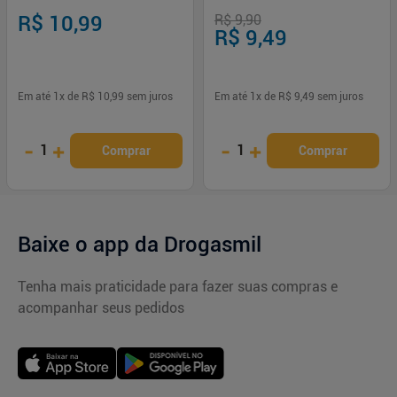
R$ 10,99
R$ 9,90
R$ 9,49
Em até
1
x de
R$ 10,99
sem juros
Em até
1
x de
R$ 9,49
sem juros
-
+
-
+
1
1
Comprar
Comprar
Baixe o app da Drogasmil
Tenha mais praticidade para fazer suas compras e
acompanhar seus pedidos