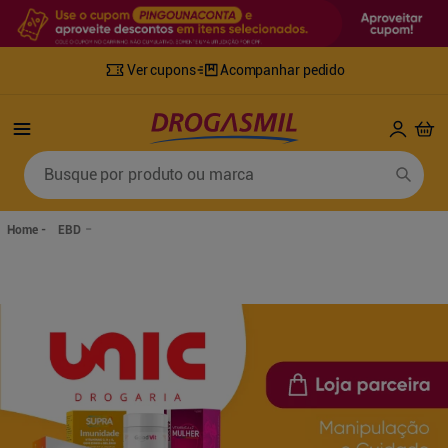
Ver cupons
Acompanhar pedido
Termos mais buscados
Busque por produto ou marca
1
º
fralda
6
º
desodorante
2
º
lenco umedecido
7
º
sabonete líquido
EBD
3
º
retinol
8
º
tylenol
4
º
mounjaro
9
º
fralda xg
5
º
fralda geriatrica
10
º
shampoo