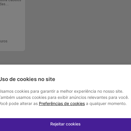
dora Cabelos
rdas
juros
rar
Uso de cookies no site
Usamos cookies para garantir a melhor experiência no nosso site.
Também usamos cookies para exibir anúncios relevantes para você.
Programas e Serviços
Institucional
Você pode alterar as
Preferências de cookies
a qualquer momento.
Serviços Farmacêuticos
Blog Drogasmil
Consultas Médicas
Nossas Lojas
Rejeitar cookies
Cupons de Desconto
Marcas Parceiras