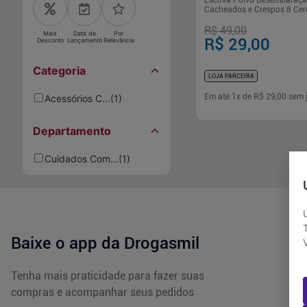
Escova Polvo Desembaraça
Cacheados e Crespos 8 Ce
Ajustáveis
R$ 49,00
Mais
Data de
Por
R$ 29,00
Desconto
Lançamento
Relevância
Categoria
LOJA PARCEIRA
Em até
1
x de
R$ 29,00
sem 
Acessórios C...
(
1
)
Departamento
-
+
1
Comp
Cuidados Com...
(
1
)
Baixe o app da Drogasmil
Tenha mais praticidade para fazer suas
compras e acompanhar seus pedidos