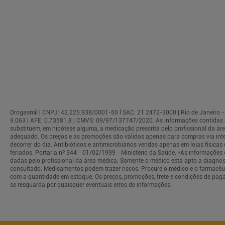
Drogasmil | CNPJ: 42.225.938/0001-50 l SAC: 21 2472-3000 | Rio de Janeiro - 
9.063 | AFE: 0.73581.8 | CMVS: 09/97/137747/2020. As informações contidas 
substituem, em hipótese alguma, a medicação prescrita pelo profissional da á
adequado. Os preços e as promoções são válidos apenas para compras via interne
decorrer do dia. Antibióticos e antimicrobianos vendas apenas em lojas físi
feriados. Portaria nº 344 - 01/02/1999 - Ministério da Saúde. *As informaçõe
dadas pelo profissional da área médica. Somente o médico está apto a diagnos
consultado. Medicamentos podem trazer riscos. Procure o médico e o farmacêuti
com a quantidade em estoque. Os preços, promoções, frete e condições de paga
se resguarda por quaisquer eventuais erros de informações.