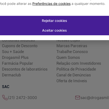
Você pode alterar as
Preferências de cookies
a qualquer momento.
Rejeitar cookies
Programas e Serviços
Institucional
Aceitar cookies
Serviços Farmacêuticos
Blog Drogasmil
Consultas Médicas
Nossas Lojas
Cupons de Desconto
Marcas Parceiras
Sou + Saúde
Trabalhe Conosco
Drogasmil Plus
Quem Somos
Farmácia Popular
Relação com Investidores
Descontos de laboratórios
Política de Privacidade
Dermaclub
Canal de Denúncias
Oferta de Imóveis
SAC
(21) 2472-3000
sac@drogasmil