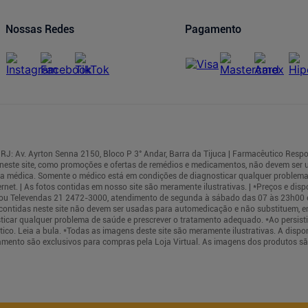
Nossas Redes
Pagamento
RJ: Av. Ayrton Senna 2150, Bloco P 3° Andar, Barra da Tijuca | Farmacêutico Respo
neste site, como promoções e ofertas de remédios e medicamentos, não devem ser
rea médica. Somente o médico está em condições de diagnosticar qualquer problema
t. | As fotos contidas em nosso site são meramente ilustrativas. | *Preços e dispo
cas ou Televendas 21 2472-3000, atendimento de segunda à sábado das 07 às 23h00
s contidas neste site não devem ser usadas para automedicação e não substituem, e
ticar qualquer problema de saúde e prescrever o tratamento adequado. *Ao persis
co. Leia a bula. *Todas as imagens deste site são meramente ilustrativas. A dispo
mento são exclusivos para compras pela Loja Virtual. As imagens dos produtos sã