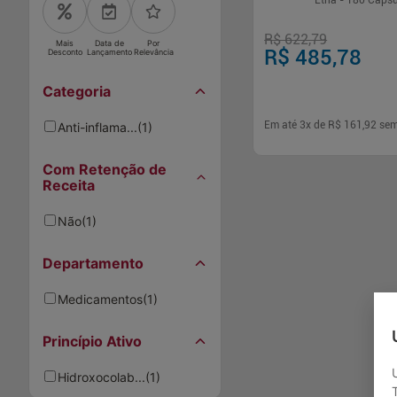
Etna - 180 Cáps
R$ 622,79
Mais
Data de
Por
R$ 485,78
Desconto
Lançamento
Relevância
Categoria
Em até
3
x de
R$ 161,92
sem
Anti-inflama...
(
1
)
Com Retenção de
-
+
1
Comp
Receita
Não
(
1
)
Departamento
Medicamentos
(
1
)
Princípio Ativo
Hidroxocolab...
(
1
)