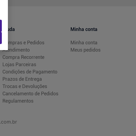
Ajuda
Minha conta
Compras e Pedidos
Minha conta
Atendimento
Meus pedidos
Compra Recorrente
Lojas Parceiras
Condições de Pagamento
Prazos de Entrega
Trocas e Devoluções
Cancelamento de Pedidos
Regulamentos
.com.br