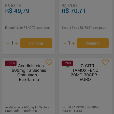
R$ 58,25
R$ 89,51
R$ 49,79
R$ 70,71
Em até
1
x de
R$ 49,79
sem juros
Em até
1
x de
R$ 70,71
sem juros
-
+
-
+
1
1
Comprar
Comprar
-
63
%
-
79
%
Acetilcisteína 600mg 16 Sachês
G CITR TAMOXIFENO 20MG
Granulado - Eurofarma
30CPR - EURO