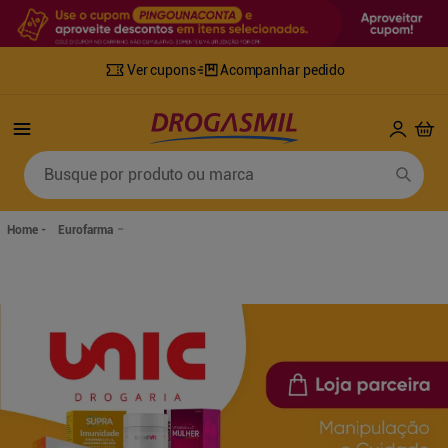
Ver cupons
Acompanhar pedido
Termos mais buscados
Busque por produto ou marca
1
º
fralda
6
º
desodorante
2
º
lenco umedecido
7
º
sabonete líquido
Eurofarma
3
º
retinol
8
º
tylenol
4
º
fralda geriatrica
9
º
fralda xg
5
º
mounjaro
10
º
shampoo