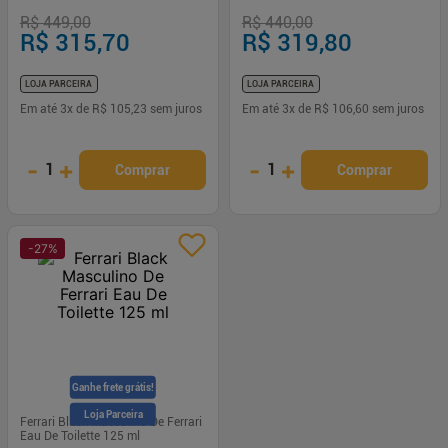
R$ 449,00
R$ 440,00
R$ 315,70
R$ 319,80
LOJA PARCEIRA
LOJA PARCEIRA
Em até
3
x de
R$ 105,23
sem juros
Em até
3
x de
R$ 106,60
sem juros
-
+
-
+
1
1
Comprar
Comprar
-
27
%
Ganhe frete grátis!
Loja Parceira
Ferrari Black Masculino De Ferrari
Eau De Toilette 125 ml