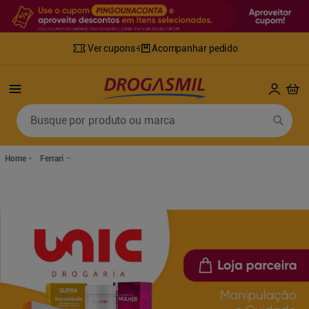
Ver cupons
Acompanhar pedido
Termos mais buscados
Busque por produto ou marca
1
º
fralda
6
º
desodorante
2
º
lenco umedecido
7
º
sabonete líquido
Ferrari
3
º
retinol
8
º
tylenol
4
º
mounjaro
9
º
fralda xg
5
º
fralda geriatrica
10
º
shampoo