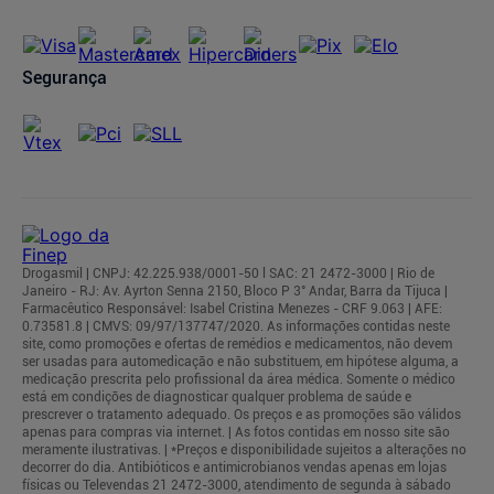
Segurança
Drogasmil | CNPJ: 42.225.938/0001-50 l SAC: 21 2472-3000 | Rio de
Janeiro - RJ: Av. Ayrton Senna 2150, Bloco P 3° Andar, Barra da Tijuca |
Farmacêutico Responsável: Isabel Cristina Menezes - CRF 9.063 | AFE:
0.73581.8 | CMVS: 09/97/137747/2020. As informações contidas neste
site, como promoções e ofertas de remédios e medicamentos, não devem
ser usadas para automedicação e não substituem, em hipótese alguma, a
medicação prescrita pelo profissional da área médica. Somente o médico
está em condições de diagnosticar qualquer problema de saúde e
prescrever o tratamento adequado. Os preços e as promoções são válidos
apenas para compras via internet. | As fotos contidas em nosso site são
meramente ilustrativas. | *Preços e disponibilidade sujeitos a alterações no
decorrer do dia. Antibióticos e antimicrobianos vendas apenas em lojas
físicas ou Televendas 21 2472-3000, atendimento de segunda à sábado