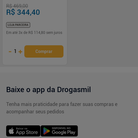
R$ 469,00
R$ 344,40
LOJA PARCEIRA
Em até
3
x de
R$ 114,80
sem juros
-
+
1
Comprar
Baixe o app da Drogasmil
Tenha mais praticidade para fazer suas compras e
acompanhar seus pedidos