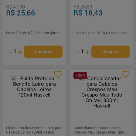
Define e Dá Volume
R$ 47,90
R$ 26,89
R$ 25,66
R$ 18,43
Em até
1
x de
R$ 25,66
sem juros
Em até
1
x de
R$ 18,43
sem juros
-
+
-
+
1
1
Comprar
Comprar
-
36
%
Fluido Proteico Bendito Loiro para
Condicionador para Cabelos
Cabelos Loiros 120ml Haskell
Crespos Meu Crespo Meu Tudo Oh