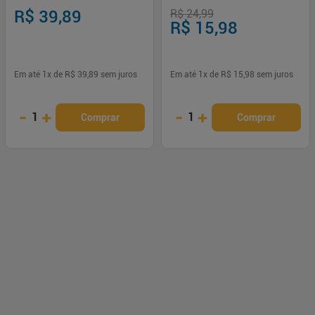
My! 300ml Haskell
R$ 39,89
R$ 24,99
R$ 15,98
Em até
1
x de
R$ 39,89
sem juros
Em até
1
x de
R$ 15,98
sem juros
-
+
-
+
1
1
Comprar
Comprar