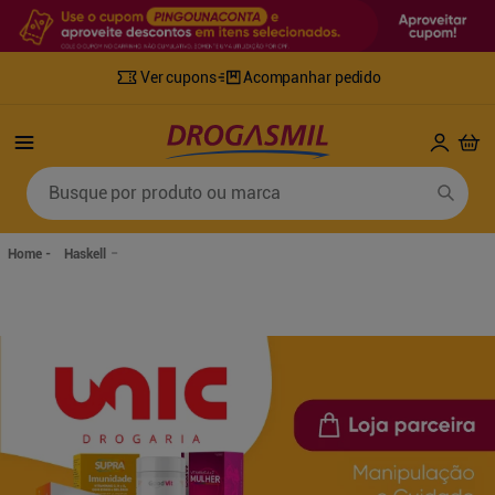
Ver cupons
Acompanhar pedido
Termos mais buscados
Busque por produto ou marca
1
º
fralda
6
º
mounjaro
2
º
lenco umedecido
7
º
sabonete líquido
Haskell
3
º
retinol
8
º
tylenol
4
º
fralda geriatrica
9
º
fralda xg
5
º
desodorante
10
º
shampoo