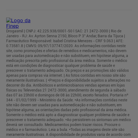
Drogasmil | CNPJ: 42.225.938/0001-50 l SAC: 21 2472-3000 | Rio de
Janeiro - RJ: Av. Ayrton Senna 2150, Bloco P 3° Andar, Barra da Tijuca |
Farmacêutico Responsável: Isabel Cristina Menezes - CRF 9.063 | AFE:
0.73581.8 | CMVS: 09/97/137747/2020. As informações contidas neste
site, como promoções e ofertas de remédios e medicamentos, não devem
ser usadas para automedicação e não substituem, em hipótese alguma, a
medicação prescrita pelo profissional da área médica. Somente o médico
está em condições de diagnosticar qualquer problema de saúde e
prescrever o tratamento adequado. Os preços e as promoções são válidos
apenas para compras via internet. | As fotos contidas em nosso site são
meramente ilustrativas. | *Preços e disponibilidade sujeitos a alterações no
decorrer do dia. Antibióticos e antimicrobianos vendas apenas em lojas
físicas ou Televendas 21 2472-3000, atendimento de segunda à sábado
das 07 às 23h00 e domingos de 08 às 22h00, exceto feriados. Portaria nº
344 - 01/02/1999 - Ministério da Saúde. *As informações contidas neste
site não devem ser usadas para automedicação e não substituem, em
hipótese alguma, as orientações dadas pelo profissional da área médica.
Somente o médico está apto a diagnosticar qualquer problema de saúde e
prescrever o tratamento adequado. *Ao persistirem os sintomas um médico
deverá ser consultado. Medicamentos podem trazer riscos. Procure o
médico e o farmacêutico. Leia a bula. *Todas as imagens deste site são
meramente ilustrativas. A disponibilidade de produtos varia de acordo com