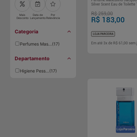
Perfume Masculino Jacque
Silver Scent Eau de Toilette
R$ 259,00
Mais
Data de
Por
R$ 183,00
Desconto
Lançamento
Relevância
Categoria
LOJA PARCEIRA
Em até
3
x de
R$ 61,00
sem 
Perfumes Mas...
(
17
)
Departamento
-
+
1
Comp
Higiene Pess...
(
17
)
Loja Parceira