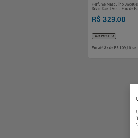
Perfume Masculino Jacque
Silver Scent Aqua Eau de 
R$ 329,00
LOJA PARCEIRA
Em até
3
x de
R$ 109,66
sem
-
+
1
Comp