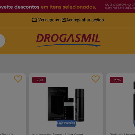
Ver cupons
Acompanhar pedido
-
28
%
-
27
%
Loja Parceira