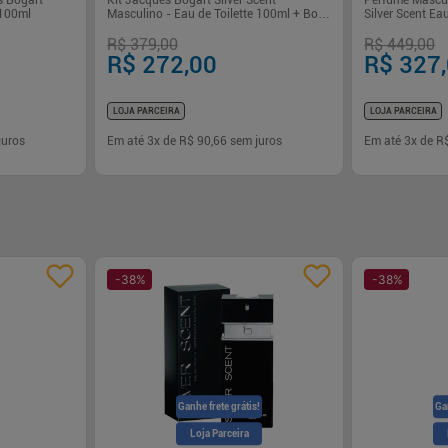
s Bogart
Kit Jacques Bogart Silver Scent
Perfume Mascu
 100ml
Masculino - Eau de Toilette 100ml + Body
Silver Scent Ea
Spray 200ml
R$ 379,00
R$ 449,00
R$ 272,00
R$ 327
LOJA PARCEIRA
LOJA PARCEIRA
juros
Em até
3
x de
R$ 90,66
sem juros
Em até
3
x de
R
-
+
-
+
1
1
rar
Comprar
-
38
%
-
38
%
Ganhe frete grátis!
Ga
Loja Parceira