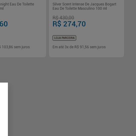
dnight Eau De Toilette
Silver Scent Intense De Jacques Bogart
 ml
Eau De Toilette Masculino 100 ml
R$ 430,00
,60
R$ 274,70
LOJA PARCEIRA
$ 103,86
sem juros
Em até
3
x de
R$ 91,56
sem juros
-
+
1
Comprar
Comprar