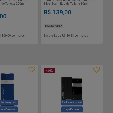
lino Jacques Bogart
Perfume Masculino Jacques Bogart
u de Toilette 200ml
Silver Scent Eau de Toilette 30ml
R$ 139,00
,00
LOJA PARCEIRA
$ 109,00
sem juros
Em até
3
x de
R$ 46,33
sem juros
-
+
1
Comprar
Comprar
-
36
%
nhe frete grátis!
Ganhe frete grátis!
Loja Parceira
Loja Parceira