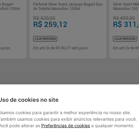
s Bogart
Perfume Silver Scent Jacques Bogart Eau
Silver Scent Mi
Parfum 100ml
de Toilette Masculino 100ml
Masculino 100
R$ 420,00
R$ 499,00
R$ 259,12
R$ 311
LOJA PARCEIRA
LOJA PARCEIRA
 juros
Em até
3
x de
R$ 86,37
sem juros
Em até
3
x de
R
-
+
-
+
1
1
rar
Comprar
Uso de cookies no site
Usamos cookies para garantir a melhor experiência no nosso site.
Também usamos cookies para exibir anúncios relevantes para você.
Você pode alterar as
Preferências de cookies
a qualquer momento.