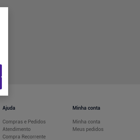
Ajuda
Minha conta
Compras e Pedidos
Minha conta
Atendimento
Meus pedidos
Compra Recorrente