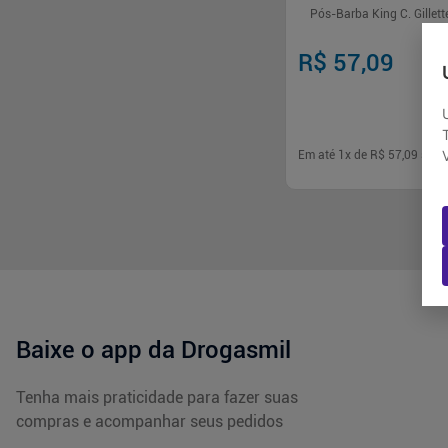
Pós-Barba King C. Gillett
R$ 57,09
Em até
1
x de
R$ 57,09
sem 
-
+
1
Comp
Baixe o app da Drogasmil
Tenha mais praticidade para fazer suas
compras e acompanhar seus pedidos