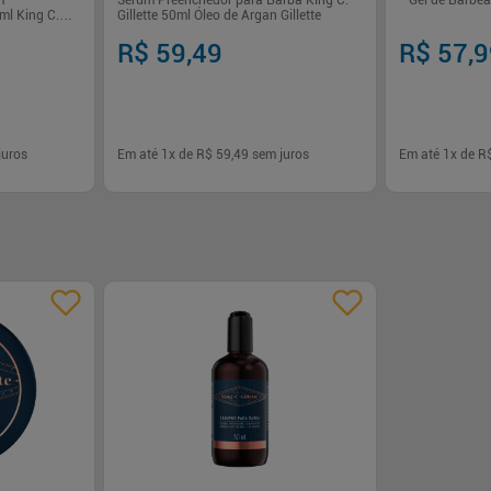
m
Sérum Preenchedor para Barba King C.
Gel de Barbear
ml King C.
Gillette 50ml Óleo de Argan Gillette
R$ 59,49
R$ 57,
juros
Em até
1
x de
R$ 59,49
sem juros
Em até
1
x de
R
-
+
-
+
1
1
rar
Comprar