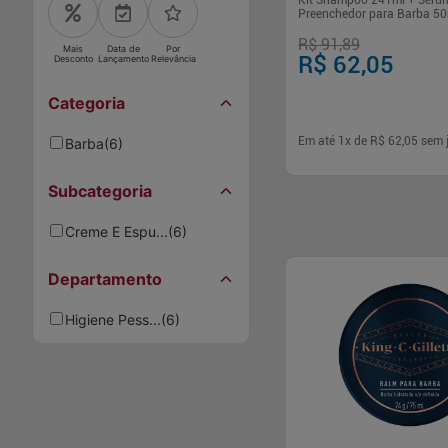
Kit Shampoo 241ml + Séru
Preenchedor para Barba 50
Gillette
R$ 91,89
Mais
Data de
Por
R$ 62,05
Desconto
Lançamento
Relevância
Categoria
Em até
1
x de
R$ 62,05
sem 
Barba
(
6
)
Subcategoria
-
+
1
Comp
Creme E Espu...
(
6
)
Departamento
Higiene Pess...
(
6
)