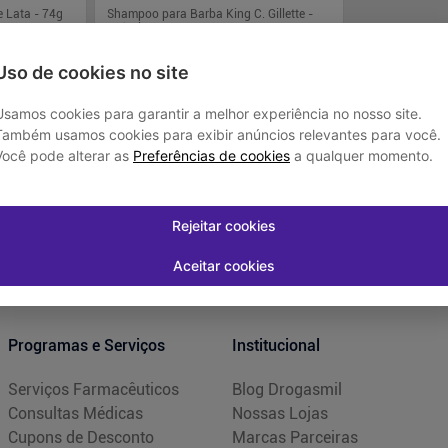
e Lata - 74g
Shampoo para Barba King C. Gillette -
241ml
R$ 40,00
Uso de cookies no site
Usamos cookies para garantir a melhor experiência no nosso site.
Também usamos cookies para exibir anúncios relevantes para você.
Você pode alterar as
Preferências de cookies
a qualquer momento.
juros
Em até
1
x de
R$ 40,00
sem juros
-
+
1
rar
Comprar
Rejeitar cookies
Aceitar cookies
Programas e Serviços
Institucional
Serviços Farmacêuticos
Blog Drogasmil
Consultas Médicas
Nossas Lojas
Cupons de Desconto
Marcas Parceiras