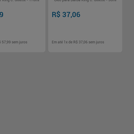
 King C. Gillette - 170ml
Óleo para Barba King C. Gillette - 30ml
99
R$ 37,06
$ 57,99
sem juros
Em até
1
x de
R$ 37,06
sem juros
-
+
1
Comprar
Comprar