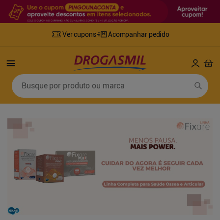
Ver cupons
Acompanhar pedido
Termos mais buscados
Busque por produto ou marca
1
º
fralda
6
º
mounjaro
2
º
lenco umedecido
7
º
sabonete líquido
3
º
retinol
8
º
tylenol
4
º
fralda geriatrica
9
º
fralda xg
5
º
desodorante
10
º
shampoo