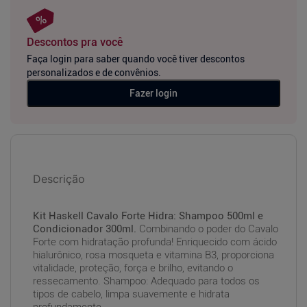
Descontos pra você
Faça login para saber quando você tiver descontos
personalizados e de convênios.
Fazer login
Descrição
Kit Haskell Cavalo Forte Hidra: Shampoo 500ml e
Condicionador 300ml.
Combinando o poder do Cavalo
Forte com hidratação profunda! Enriquecido com ácido
hialurônico, rosa mosqueta e vitamina B3, proporciona
vitalidade, proteção, força e brilho, evitando o
ressecamento. Shampoo: Adequado para todos os
tipos de cabelo, limpa suavemente e hidrata