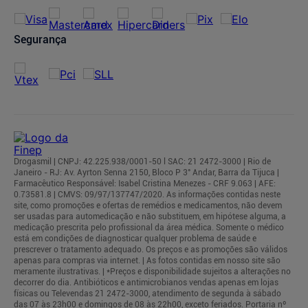
Segurança
Drogasmil | CNPJ: 42.225.938/0001-50 l SAC: 21 2472-3000 | Rio de
Janeiro - RJ: Av. Ayrton Senna 2150, Bloco P 3° Andar, Barra da Tijuca |
Farmacêutico Responsável: Isabel Cristina Menezes - CRF 9.063 | AFE:
0.73581.8 | CMVS: 09/97/137747/2020. As informações contidas neste
site, como promoções e ofertas de remédios e medicamentos, não devem
ser usadas para automedicação e não substituem, em hipótese alguma, a
medicação prescrita pelo profissional da área médica. Somente o médico
está em condições de diagnosticar qualquer problema de saúde e
prescrever o tratamento adequado. Os preços e as promoções são válidos
apenas para compras via internet. | As fotos contidas em nosso site são
meramente ilustrativas. | *Preços e disponibilidade sujeitos a alterações no
decorrer do dia. Antibióticos e antimicrobianos vendas apenas em lojas
físicas ou Televendas 21 2472-3000, atendimento de segunda à sábado
das 07 às 23h00 e domingos de 08 às 22h00, exceto feriados. Portaria nº