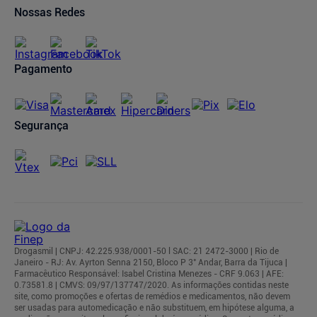
Compra Recorrente
Nossas Redes
Regulamentos
Pagamento
Segurança
Drogasmil | CNPJ: 42.225.938/0001-50 l SAC: 21 2472-3000 | Rio de
Janeiro - RJ: Av. Ayrton Senna 2150, Bloco P 3° Andar, Barra da Tijuca |
Farmacêutico Responsável: Isabel Cristina Menezes - CRF 9.063 | AFE:
0.73581.8 | CMVS: 09/97/137747/2020. As informações contidas neste
site, como promoções e ofertas de remédios e medicamentos, não devem
ser usadas para automedicação e não substituem, em hipótese alguma, a