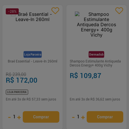
-
28
%
Loja Parceira
Dermaclub
Braé Essential - Leave-In 260ml
Shampoo Estimulante Antiqueda
Dercos Energy+ 400g Vichy
R$ 239,00
R$ 109,87
R$ 172,00
LOJA PARCEIRA
Em até
3
x de
R$ 57,33
sem juros
Em até
3
x de
R$ 36,62
sem juros
-
+
-
+
1
1
Comprar
Comprar