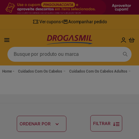
Ver cupons
Acompanhar pedido
Termos mais buscados
Busque por produto ou marca
1
º
fralda
6
º
desodorante
2
º
lenco umedecido
7
º
sabonete líquido
Cuidados Com Os Cabelos
Cuidados Com Os Cabelos Adultos
3
º
retinol
8
º
tylenol
4
º
mounjaro
9
º
fralda xg
5
º
fralda geriatrica
10
º
shampoo
FILTRAR
ORDENAR POR