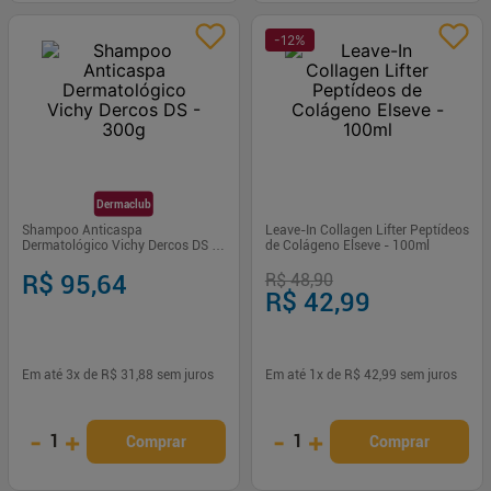
-
12
%
Dermaclub
Shampoo Anticaspa
Leave-In Collagen Lifter Peptídeos
Dermatológico Vichy Dercos DS -
de Colágeno Elseve - 100ml
300g
R$ 95,64
R$ 48,90
R$ 42,99
Em até
3
x de
R$ 31,88
sem juros
Em até
1
x de
R$ 42,99
sem juros
-
+
-
+
1
1
Comprar
Comprar