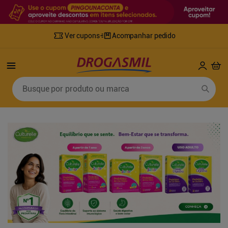
Ver cupons
Acompanhar pedido
Termos mais buscados
Busque por produto ou marca
1
º
fralda
6
º
desodorante
2
º
lenco umedecido
7
º
sabonete líquido
3
º
retinol
8
º
tylenol
4
º
mounjaro
9
º
fralda xg
5
º
fralda geriatrica
10
º
shampoo