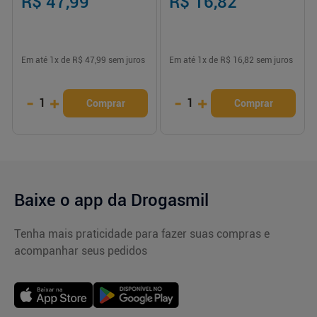
R$ 47,99
R$ 16,82
Em até
1
x de
R$ 47,99
sem juros
Em até
1
x de
R$ 16,82
sem juros
-
+
-
+
1
1
Comprar
Comprar
Baixe o app da Drogasmil
Tenha mais praticidade para fazer suas compras e
acompanhar seus pedidos