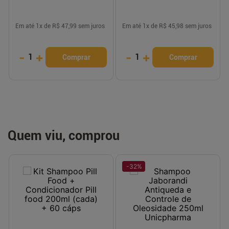
LOJA PARCEIRA
Em até
1
x de
R$ 47,99
sem juros
Em até
1
x de
R$ 45,98
sem juros
-
+
-
+
1
1
Comprar
Comprar
Quem viu, comprou
-
32
%