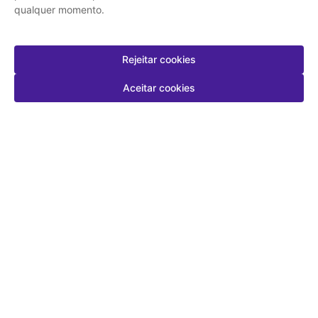
Nossas Redes
qualquer momento.
Regulamentos
Pagamento
Rejeitar cookies
Aceitar cookies
Segurança
Drogasmil | CNPJ: 42.225.938/0001-50 l SAC: 21 2472-3000 | Rio de
Janeiro - RJ: Av. Ayrton Senna 2150, Bloco P 3° Andar, Barra da Tijuca |
Farmacêutico Responsável: Isabel Cristina Menezes - CRF 9.063 | AFE:
0.73581.8 | CMVS: 09/97/137747/2020. As informações contidas neste
site, como promoções e ofertas de remédios e medicamentos, não devem
ser usadas para automedicação e não substituem, em hipótese alguma, a
medicação prescrita pelo profissional da área médica. Somente o médico