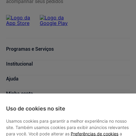
acompanhar seus pedidos
Programas e Serviços
Cupons de Desconto
Institucional
Serviços Farmacêuticos
Consultas Médicas
Blog Drogasmil
Ajuda
Sou + Saúde
Nossas Lojas
Drogasmil Plus
Marcas Parceiras
Dúvidas Frequentes
Minha conta
Farmácia Popular
Trabalhe Conosco
Cancelamento de Compras
Descontos de laboratórios
Quem Somos
Condições de Pagamento
Minha conta
Uso de cookies no site
SAC
Relação com Investidores
Prazos de Entrega
Meus pedidos
Política de Privacidade
Usamos cookies para garantir a melhor experiência no nosso
Trocas e Devoluções
site. Também usamos cookies para exibir anúncios relevantes
Oferta de Imóveis
Dermaclub
para você. Você pode alterar as
Preferências de cookies
a
Compra Recorrente