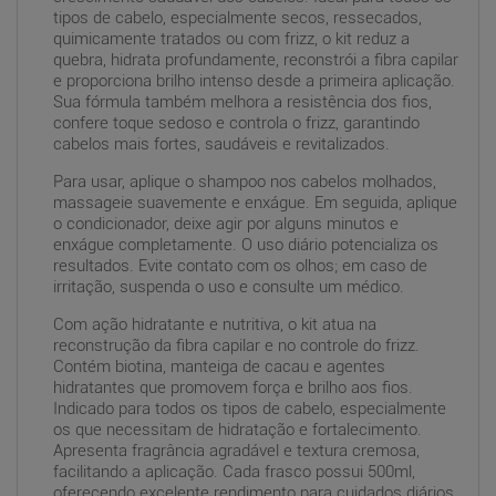
tipos de cabelo, especialmente secos, ressecados,
quimicamente tratados ou com frizz, o kit reduz a
quebra, hidrata profundamente, reconstrói a fibra capilar
e proporciona brilho intenso desde a primeira aplicação.
Sua fórmula também melhora a resistência dos fios,
confere toque sedoso e controla o frizz, garantindo
cabelos mais fortes, saudáveis e revitalizados.
Para usar, aplique o shampoo nos cabelos molhados,
massageie suavemente e enxágue. Em seguida, aplique
o condicionador, deixe agir por alguns minutos e
enxágue completamente. O uso diário potencializa os
resultados. Evite contato com os olhos; em caso de
irritação, suspenda o uso e consulte um médico.
Com ação hidratante e nutritiva, o kit atua na
reconstrução da fibra capilar e no controle do frizz.
Contém biotina, manteiga de cacau e agentes
hidratantes que promovem força e brilho aos fios.
Indicado para todos os tipos de cabelo, especialmente
os que necessitam de hidratação e fortalecimento.
Apresenta fragrância agradável e textura cremosa,
facilitando a aplicação. Cada frasco possui 500ml,
oferecendo excelente rendimento para cuidados diários.