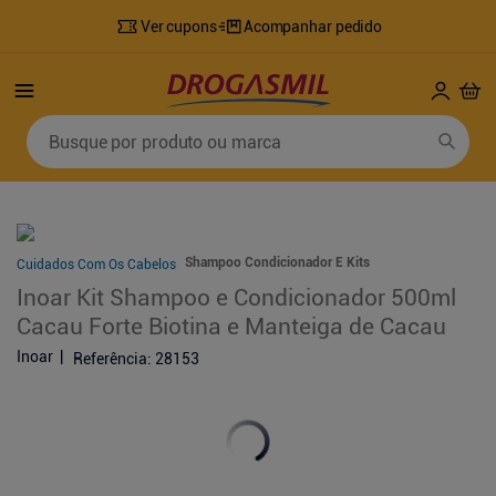
Ver cupons
Acompanhar pedido
Busque por produto ou marca
Termos mais buscados
1
º
fralda
6
º
mounjaro
2
º
lenco umedecido
7
º
sabonete líquido
Shampoo Condicionador E Kits
Cuidados Com Os Cabelos
3
º
retinol
8
º
tylenol
Inoar Kit Shampoo e Condicionador 500ml
Cacau Forte Biotina e Manteiga de Cacau
4
º
fralda geriatrica
9
º
fralda xg
Inoar
Referência
:
28153
5
º
desodorante
10
º
shampoo