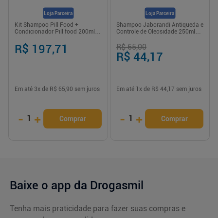
Loja Parceira
Loja Parceira
Kit Shampoo Pill Food +
Shampoo Jaborandi Antiqueda e
Condicionador Pill food 200ml
Controle de Oleosidade 250ml
(cada) + 60 cáps
Unicpharma
R$ 197,71
R$ 65,00
R$ 44,17
LOJA PARCEIRA
LOJA PARCEIRA
Em até
3
x de
R$ 65,90
sem juros
Em até
1
x de
R$ 44,17
sem juros
-
+
-
+
1
1
Comprar
Comprar
Baixe o app da Drogasmil
Tenha mais praticidade para fazer suas compras e