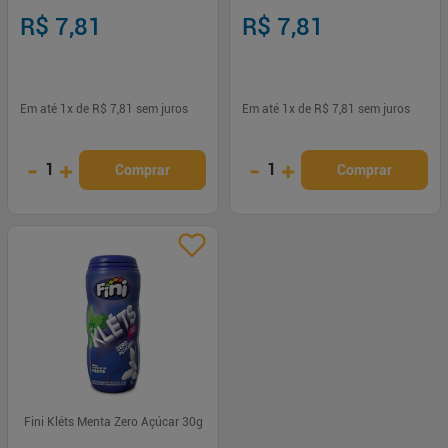
R$ 7,81
R$ 7,81
Em até
1
x de
R$ 7,81
sem juros
Em até
1
x de
R$ 7,81
sem juros
-
+
-
+
1
1
Comprar
Comprar
Fini Kléts Menta Zero Açúcar 30g