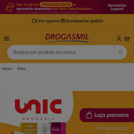
Ver cupons
Acompanhar pedido
Termos mais buscados
Busque por produto ou marca
1
º
fralda
6
º
desodorante
2
º
lenco umedecido
7
º
sabonete líquido
Klets
3
º
retinol
8
º
tylenol
4
º
mounjaro
9
º
fralda xg
5
º
fralda geriatrica
10
º
shampoo