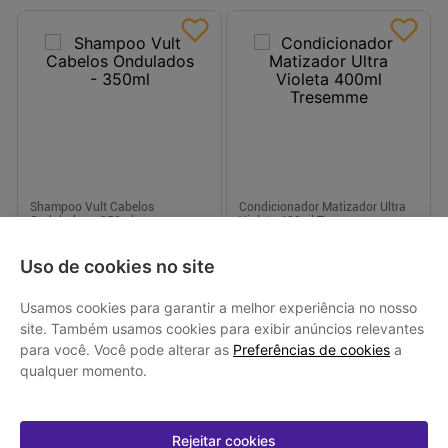
Shampoo Vult Cabelos
Condicionador Matizador Ultra
Ondulados - 350ml
Violeta 400ml Tresemme
R$ 19,99
R$ 24,99
Uso de cookies no site
Usamos cookies para garantir a melhor experiência no nosso
site. Também usamos cookies para exibir anúncios relevantes
Em até
1
x de
R$ 19,99
sem juros
Em até
1
x de
R$ 24,99
sem juros
para você. Você pode alterar as
Preferências de cookies
a
qualquer momento.
-
+
-
+
1
1
Comprar
Comprar
Rejeitar cookies