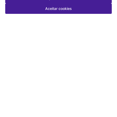
Aceitar cookies
Quem viu, comprou
Shampoo Smooth Anti-Frizz
TRESemmé Condicionador Detox
360ml Aussie
Capilar 400ml – Purifica, Nutre e
Controla Frizz
R$ 47,99
R$ 24,99