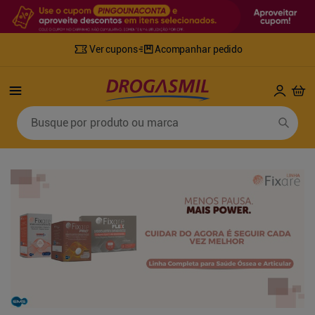
Ver cupons
Acompanhar pedido
Termos mais buscados
Busque por produto ou marca
1
º
fralda
6
º
desodorante
2
º
lenco umedecido
7
º
sabonete líquido
3
º
retinol
8
º
tylenol
4
º
fralda geriatrica
9
º
fralda xg
5
º
mounjaro
10
º
shampoo