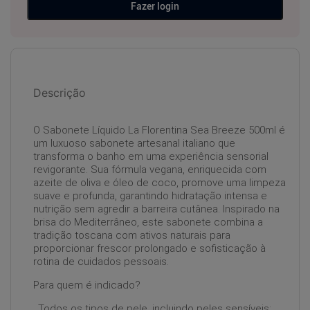
Fazer login
Descrição
O Sabonete Líquido La Florentina Sea Breeze 500ml é
um luxuoso sabonete artesanal italiano que
transforma o banho em uma experiência sensorial
revigorante. Sua fórmula vegana, enriquecida com
azeite de oliva e óleo de coco, promove uma limpeza
suave e profunda, garantindo hidratação intensa e
nutrição sem agredir a barreira cutânea. Inspirado na
brisa do Mediterrâneo, este sabonete combina a
tradição toscana com ativos naturais para
proporcionar frescor prolongado e sofisticação à
rotina de cuidados pessoais.
Para quem é indicado?
. Todos os tipos de pele, incluindo peles sensíveis;