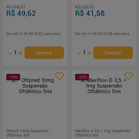
R$ 64,27
R$ 53,72
R$ 49,62
R$ 41,58
Em até
1
x de
R$ 49,62
sem juros
Em até
1
x de
R$ 41,58
sem juros
-
+
-
+
1
1
Comprar
Comprar
-
19
%
-
23
%
Oftpred 10mg Suspensão
Maxiflox-D 3,5 + 1mg Suspensão
Oftálmico 5ml
Oftálmico 5ml