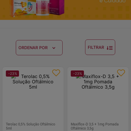
FILTRAR
ORDENAR POR
-
23
%
-
23
%
Terolac 0,5% Solução Oftálmico
Maxiflox-D 3,5 + 1mg Pomada
5ml
Oftálmico 3,5g