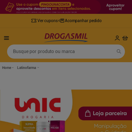
Ver cupons
Acompanhar pedido
Termos mais buscados
Busque por produto ou marca
1
º
fralda
6
º
desodorante
2
º
lenco umedecido
7
º
sabonete líquido
Latinofarma
3
º
retinol
8
º
tylenol
4
º
mounjaro
9
º
fralda xg
5
º
fralda geriatrica
10
º
shampoo