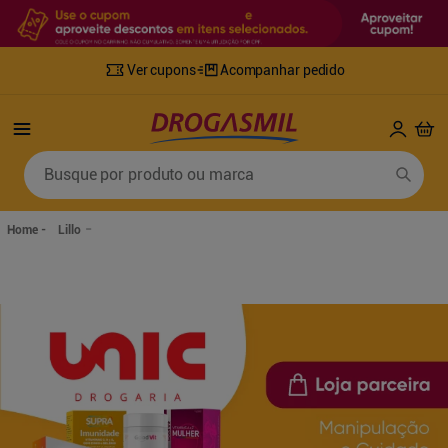
Ver cupons
Acompanhar pedido
Termos mais buscados
Busque por produto ou marca
1
º
fralda
6
º
desodorante
2
º
lenco umedecido
7
º
sabonete líquido
Lillo
3
º
retinol
8
º
tylenol
4
º
fralda geriatrica
9
º
fralda xg
5
º
mounjaro
10
º
shampoo