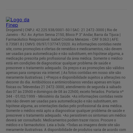
Drogasmil | CNPJ: 42.225.938/0001-50 l SAC: 21 2472-3000 | Rio de
Janeiro - RJ: Av. Ayrton Senna 2150, Bloco P 3° Andar, Barra da Tijuca |
Farmacêutico Responsável: Isabel Cristina Menezes - CRF 9.063 | AFE:
0.73581.8 | CMVS: 09/97/137747/2020. As informações contidas neste
site, como promoções e ofertas de remédios e medicamentos, não devem
ser usadas para automedicação e não substituem, em hipótese alguma, a
medicação prescrita pelo profissional da área médica. Somente o médico
está em condições de diagnosticar qualquer problema de saúde e
prescrever o tratamento adequado. Os preços e as promoções são válidos
apenas para compras via internet. | As fotos contidas em nosso site são
meramente ilustrativas. | *Preços e disponibilidade sujeitos a alterações no
decorrer do dia. Antibióticos e antimicrobianos vendas apenas em lojas
físicas ou Televendas 21 2472-3000, atendimento de segunda à sábado
das 07 às 23h00 e domingos de 08 às 22h00, exceto feriados. Portaria nº
344 - 01/02/1999 - Ministério da Saúde. *As informações contidas neste
site não devem ser usadas para automedicação e não substituem, em
hipótese alguma, as orientações dadas pelo profissional da área médica.
Somente o médico está apto a diagnosticar qualquer problema de saúde e
prescrever o tratamento adequado. *Ao persistirem os sintomas um médico
deverá ser consultado. Medicamentos podem trazer riscos. Procure o
médico e o farmacêutico. Leia a bula. *Todas as imagens deste site são
meramente ilustrativas. A disponibilidade de produtos varia de acordo com