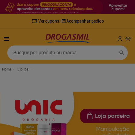
Ver cupons
Acompanhar pedido
Termos mais buscados
Busque por produto ou marca
1
º
fralda
6
º
desodorante
2
º
lenco umedecido
7
º
sabonete líquido
Lip Ice
3
º
retinol
8
º
tylenol
4
º
mounjaro
9
º
fralda xg
5
º
fralda geriatrica
10
º
shampoo