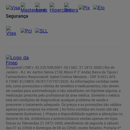
Segurança
Drogasmil | CNPJ: 42.225.938/0001-50 l SAC: 21 2472-3000 | Rio de
Janeiro - RJ: Av. Ayrton Senna 2150, Bloco P 3° Andar, Barra da Tijuca |
Farmacêutico Responsável: Isabel Cristina Menezes - CRF 9.063 | AFE:
0.73581.8 | CMVS: 09/97/137747/2020. As informações contidas neste
site, como promoções e ofertas de remédios e medicamentos, não devem
ser usadas para automedicação e não substituem, em hipótese alguma, a
medicação prescrita pelo profissional da área médica. Somente o médico
está em condições de diagnosticar qualquer problema de saúde e
prescrever o tratamento adequado. Os preços e as promoções são válidos
apenas para compras via internet. | As fotos contidas em nosso site são
meramente ilustrativas. | *Preços e disponibilidade sujeitos a alterações no
decorrer do dia. Antibióticos e antimicrobianos vendas apenas em lojas
físicas ou Televendas 21 2472-3000, atendimento de segunda à sábado
das 07 às 23h00 e domingos de 08 às 22h00, exceto feriados. Portaria nº