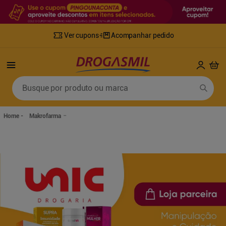
Ver cupons
Acompanhar pedido
Termos mais buscados
Busque por produto ou marca
1
º
fralda
6
º
mounjaro
2
º
lenco umedecido
7
º
sabonete líquido
Makrofarma
3
º
retinol
8
º
tylenol
4
º
fralda geriatrica
9
º
fralda xg
5
º
desodorante
10
º
shampoo