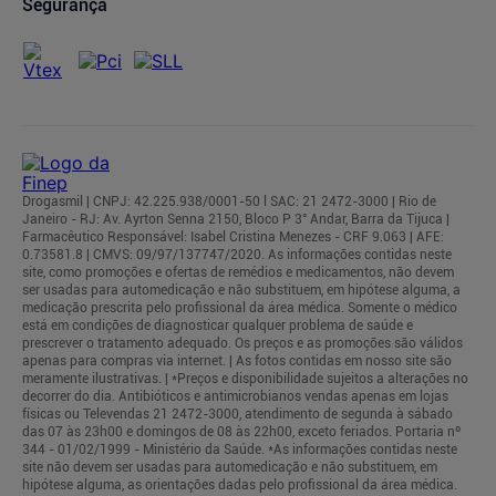
Segurança
Drogasmil | CNPJ: 42.225.938/0001-50 l SAC: 21 2472-3000 | Rio de
Janeiro - RJ: Av. Ayrton Senna 2150, Bloco P 3° Andar, Barra da Tijuca |
Farmacêutico Responsável: Isabel Cristina Menezes - CRF 9.063 | AFE:
0.73581.8 | CMVS: 09/97/137747/2020. As informações contidas neste
site, como promoções e ofertas de remédios e medicamentos, não devem
ser usadas para automedicação e não substituem, em hipótese alguma, a
medicação prescrita pelo profissional da área médica. Somente o médico
está em condições de diagnosticar qualquer problema de saúde e
prescrever o tratamento adequado. Os preços e as promoções são válidos
apenas para compras via internet. | As fotos contidas em nosso site são
meramente ilustrativas. | *Preços e disponibilidade sujeitos a alterações no
decorrer do dia. Antibióticos e antimicrobianos vendas apenas em lojas
físicas ou Televendas 21 2472-3000, atendimento de segunda à sábado
das 07 às 23h00 e domingos de 08 às 22h00, exceto feriados. Portaria nº
344 - 01/02/1999 - Ministério da Saúde. *As informações contidas neste
site não devem ser usadas para automedicação e não substituem, em
hipótese alguma, as orientações dadas pelo profissional da área médica.